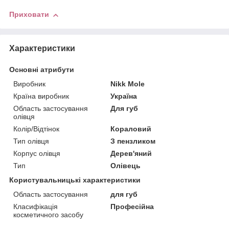
Приховати
Характеристики
Основні атрибути
Виробник
Nikk Mole
Країна виробник
Україна
Область застосування
Для губ
олівця
Колір/Відтінок
Кораловий
Тип олівця
З пензликом
Корпус олівця
Дерев'яний
Тип
Олівець
Користувальницькі характеристики
Область застосування
для губ
Класифікація
Професійна
косметичного засобу