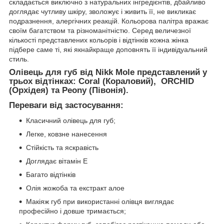
складається виключно з натуральних інгредієнтів, дбайливо
доглядає чутливу шкіру, зволожує і живить її, не викликає
подразнення, алергічних реакцій. Кольорова палітра вражає
своїм багатством та різноманітністю. Серед величезної
кількості представлених кольорів і відтінків кожна жінка
підбере саме ті, які якнайкраще доповнять її індивідуальний
стиль.
Олівець для губ від Nikk Mole представлений у
трьох відтінках: Coral (Кораловий), ORCHID
(Орхідея) та Peony (Півонія).
Переваги від застосування:
Класичний олівець для губ;
Легке, ковзне нанесення
Стійкість та яскравість
Доглядає вітамін Е
Багато відтінків
Олія жожоба та екстракт алое
Макіяж губ при використанні олівця виглядає
професійно і довше тримається;