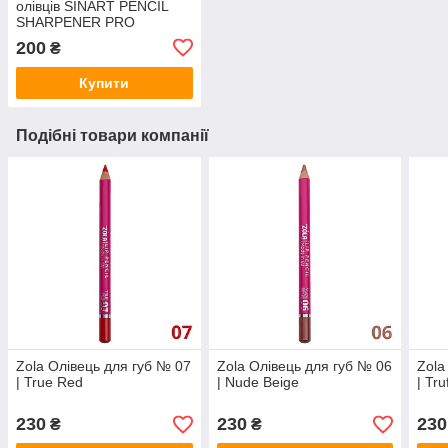
олівців SINART PENCIL
SHARPENER PRO
200
₴
Купити
Подібні товари компанії
Zola Олівець для губ № 07
Zola Олівець для губ № 06
Zola
| True Red
| Nude Beige
| Tru
230
230
230
₴
₴