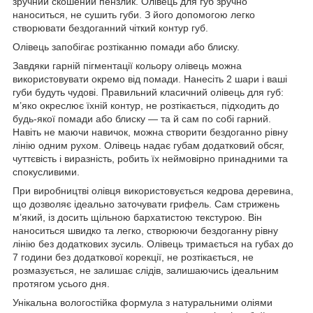
зручний скошений пензлик. Олівець для губ зручно
наноситься, не сушить губи. З його допомогою легко
створювати бездоганний чіткий контур губ.
Олівець запобігає розтіканню помади або блиску.
Завдяки гарній пігментації кольору олівець можна
використовувати окремо від помади. Нанесіть 2 шари і ваші
губи будуть чудові. Правильний класичний олівець для губ:
м’яко окреслює їхній контур, не розтікається, підходить до
будь-якої помади або блиску — та й сам по собі гарний.
Навіть не маючи навичок, можна створити бездоганно рівну
лінію одним рухом. Олівець надає губам додатковий обсяг,
чуттєвість і виразність, робить їх неймовірно принадними та
спокусливими.
При виробництві олівця використовується кедрова деревина,
що дозволяє ідеально заточувати грифель. Сам стрижень
м’який, із досить щільною бархатистою текстурою. Він
наноситься швидко та легко, створюючи бездоганну рівну
лінію без додаткових зусиль. Олівець тримається на губах до
7 години без додаткової корекції, не розтікається, не
розмазується, не залишає слідів, залишаючись ідеальним
протягом усього дня.
Унікальна вологостійка формула з натуральними оліями