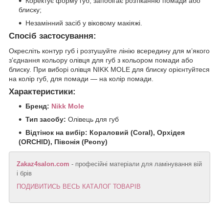
Коректує форму губ, запобігає розтіканню помади або
блиску;
Незамінний засіб у віковому макіяжі.
Спосіб застосування:
Окресліть контур губ і розтушуйте лінію всередину для м’якого
з’єднання кольору олівця для губ з кольором помади або
блиску. При виборі олівця NIKK MOLE для блиску орієнтуйтеся
на колір губ, для помади — на колір помади.
Характеристики:
Бренд:
Nikk Mole
Тип засобу:
Олівець для губ
Відтінок на вибір:
Кораловий
(Coral),
Орхідея
(
ORCHID),
Півонія
(Peony)
Zakaz4salon.com
- професійні матеріали для ламінування вій
і брів
ПОДИВИТИСЬ ВЕСЬ КАТАЛОГ ТОВАРІВ