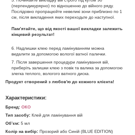
Починайте викладку вій строго під кутом 90°
(перпендикурярно) по відношенню до війного ряду.
Послідовно пропрацюйте невеликі зони приблизно по 1
см, після викладення яких переходьте до наступної.
Пам’ятайте, що від якості вашої викладки залежить
кінцевий результат!
Надлишки клею перед ламінуванням можна
видалити за допомогою вологої ватної палички.
Після завершення процедури ламінування вій,
приберіть залишки клею з повік та валика за допомогою
злегка теплого, вологого ватного диска.
Продукт створений з любов'ю до кожного клієнта!
Характеристики:
Бренд:
ОКО
Тип засобу:
Клей для ламінування вій
Об’єм:
5 мл
Колір на вибір:
Прозорий або Синій (BLUE EDITION)