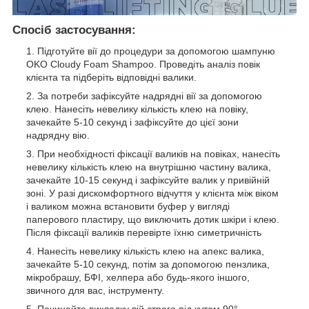
Спосіб застосування:
Підготуйте вії до процедури за допомогою шампуню
OKO Cloudy Foam Shampoo. Проведіть аналіз повік
клієнта та підберіть відповідні валики.
За потреби зафіксуйте надрядні вії за допомогою
клею. Нанесіть невелику кількість клею на повіку,
зачекайте 5-10 секунд і зафіксуйте до цієї зони
надрядну вію.
При необхідності фіксації валиків на повіках, нанесіть
невелику кількість клею на внутрішню частину валика,
зачекайте 10-15 секунд і зафіксуйте валик у привійній
зоні. У разі дискомфортного відчуття у клієнта між віком
і валиком можна встановити буфер у вигляді
паперового пластиру, що виключить дотик шкіри і клею.
Після фіксації валиків перевірте їхню симетричність
Нанесіть невелику кількість клею на апекс валика,
зачекайте 5-10 секунд, потім за допомогою пензлика,
мікробрашу, БФІ, хелпера або будь-якого іншого,
звичного для вас, інструменту.