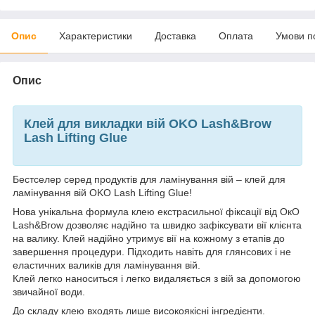
Опис
Характеристики
Доставка
Оплата
Умови п
Опис
Клей для викладки вій OKO Lash&Brow
Lash Lifting Glue
Бестселер серед продуктів для ламінування вій – клей для
ламінування вій OKO Lash Lifting Glue!
Нова унікальна формула клею екстрасильної фіксації від ОкО
Lash&Brow дозволяє надійно та швидко зафіксувати вії клієнта
на валику. Клей надійно утримує вії на кожному з етапів до
завершення процедури. Підходить навіть для глянсових і не
еластичних валиків для ламінування вій.
Клей легко наноситься і легко видаляється з вій за допомогою
звичайної води.
До складу клею входять лише високоякісні інгредієнти.