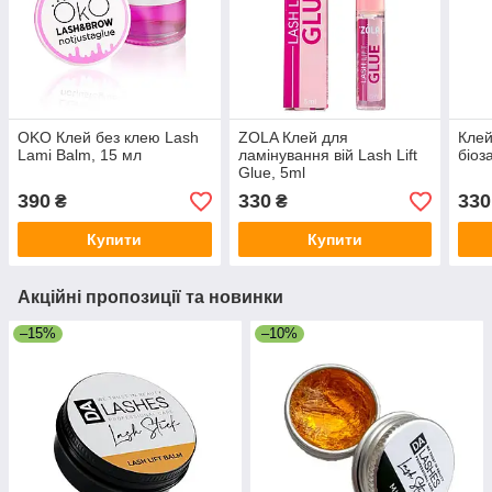
OKO Клей без клею Lash
ZOLA Клей для
Клей
Lami Balm, 15 мл
ламінування вій Lash Lift
біоз
Glue, 5ml
390
330
330
₴
₴
Купити
Купити
Акційні пропозиції та новинки
–15%
–10%