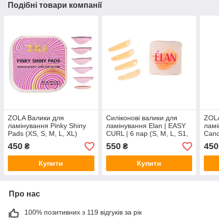
Подібні товари компанії
ZOLA Валики для
Силіконові валики для
ZOLA
ламінування Pinky Shiny
ламінування Elan | EASY
ламі
Pads (XS, S, M, L, XL)
CURL | 6 пар (S, M, L, S1,
Cand
M1, L1)
-S, M
450
550
450
₴
₴
L)
Купити
Купити
Про нас
100% позитивних з 119 відгуків за рік