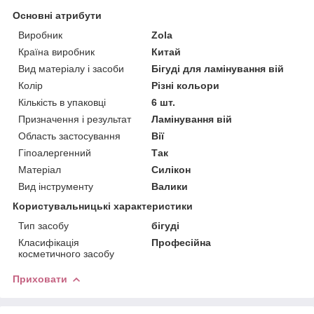
Основні атрибути
Виробник
Zola
Країна виробник
Китай
Вид матеріалу і засоби
Бігуді для ламінування вій
Колір
Різні кольори
Кількість в упаковці
6 шт.
Призначення і результат
Ламінування вій
Область застосування
Вії
Гіпоалергенний
Так
Матеріал
Силікон
Вид інструменту
Валики
Користувальницькі характеристики
Тип засобу
бігуді
Класифікація
Професійна
косметичного засобу
Приховати