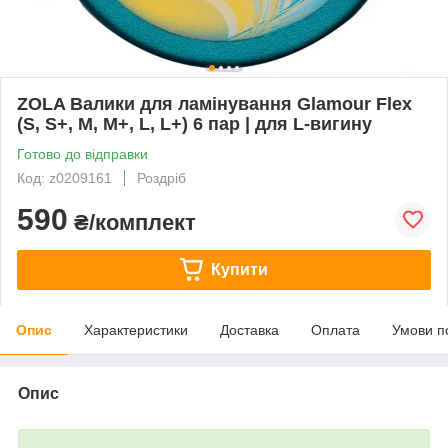
ZOLA Валики для ламінування Glamour Flex
(S, S+, M, M+, L, L+) 6 пар | для L-вигину
Готово до відправки
Код: z0209161
Роздріб
590
₴/комплект
Купити
Опис
Характеристики
Доставка
Оплата
Умови п
Опис