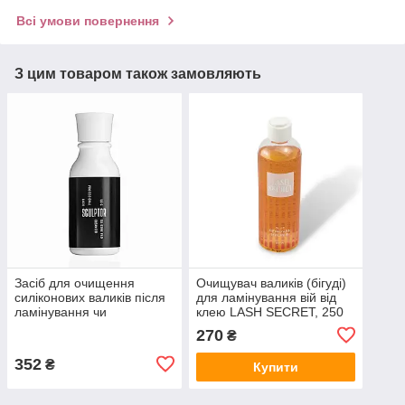
Всі умови повернення
З цим товаром також замовляють
Засіб для очищення
Очищувач валиків (бігуді)
силіконових валиків після
для ламінування вій від
ламінування чи
клею LASH SECRET, 250
фарбування вій | Sculptor
мл
270
₴
lash | Silicone Pad
Cleanser 50 г
352
₴
Купити