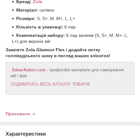
Бренд:
Zola
Матеріал:
силікон
Розміри:
S, S+, M, M+, L, L+
Кількість в упаковці:
6 пар
Комплектація набору:
6 пар валиків (S, S+, M, M+, L,
L+) для верхніх вій
Замовте Zola Glamour Flex і додайте нотку
голлівудського шику в погляд ваших клієнток!
Zakaz4salon.com
- професійні матеріали для ламінування
вій і брів
ПОДИВИТИСЬ ВЕСЬ КАТАЛОГ ТОВАРІВ
Приховати
Характеристики