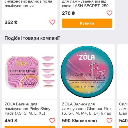
силіконових валиків після
для ламінування вій від
ламінування чи
клею LASH SECRET, 250
фарбування вій | Sculptor
мл
270
₴
lash | Silicone Pad
Cleanser 50 г
352
₴
Купити
Подібні товари компанії
ZOLA Валики для
ZOLA Валики для
Силі
ламінування Pinky Shiny
ламінування Glamour Flex
ламі
Pads (XS, S, M, L, XL)
(S, S+, M, M+, L, L+) 6 пар
Elan 
| для L-вигину
(XXS
450
590
540
₴
₴/комплект