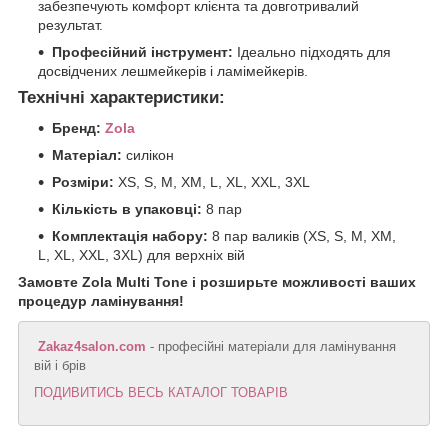
забезпечують комфорт клієнта та довготривалий
результат.
Професійний інструмент:
Ідеально підходять для
досвідчених лешмейкерів і ламімейкерів.
Технічні характеристики:
Бренд:
Zola
Матеріал:
силікон
Розміри:
XS, S, M, XM, L, XL, XXL, 3XL
Кількість в упаковці:
8 пар
Комплектація набору:
8 пар валиків (XS, S, M, XM,
L, XL, XXL, 3XL) для верхніх вій
Замовте Zola Multi Tone і розширьте можливості ваших
процедур ламінування!
Zakaz4salon.com
- професійні матеріали для ламінування
вій і брів
ПОДИВИТИСЬ ВЕСЬ КАТАЛОГ ТОВАРІВ