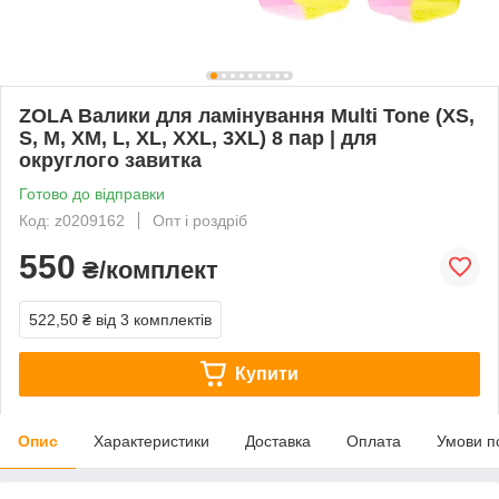
ZOLA Валики для ламінування Multi Tone (XS,
S, M, XM, L, XL, XXL, 3XL) 8 пар | для
округлого завитка
Готово до відправки
Код: z0209162
Опт і роздріб
550
₴/комплект
522,50 ₴
від 3 комплектів
Купити
Опис
Характеристики
Доставка
Оплата
Умови п