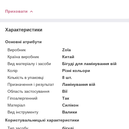
Приховати
Характеристики
Основні атрибути
Виробник
Zola
Країна виробник
Китай
Вид матеріалу і засоби
Бігуді для ламінування вій
Колір
Різні кольори
Кількість в упаковці
8 шт.
Призначення і результат
Ламінування вій
Область застосування
Вії
Гіпоалергенний
Так
Матеріал
Силікон
Вид інструменту
Валики
Користувальницькі характеристики
Тип засобу
бігуді