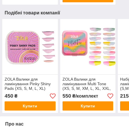
Подібні товари компанії
ZOLA Валики для
ZOLA Валики для
Набі
ламінування Pinky Shiny
ламінування Multi Tone
ламі
Pads (XS, S, M, L, XL)
(XS, S, M, XM, L, XL, XXL,
(S,M
3XL) 8 пар | для округлого
450
550
215
₴
₴/комплект
завитка
Купити
Купити
Про нас