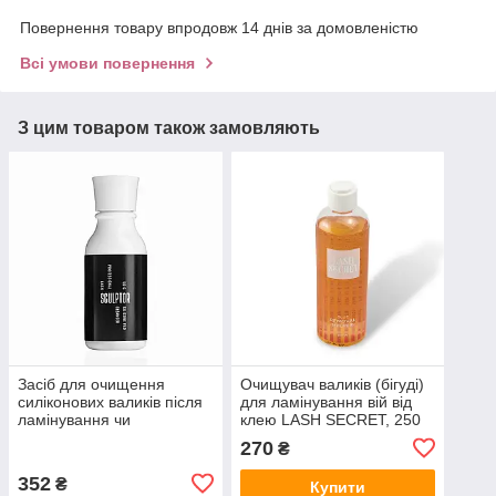
Повернення товару впродовж 14 днів за домовленістю
Всі умови повернення
З цим товаром також замовляють
Засіб для очищення
Очищувач валиків (бігуді)
силіконових валиків після
для ламінування вій від
ламінування чи
клею LASH SECRET, 250
фарбування вій | Sculptor
мл
270
₴
lash | Silicone Pad
Cleanser 50 г
352
₴
Купити