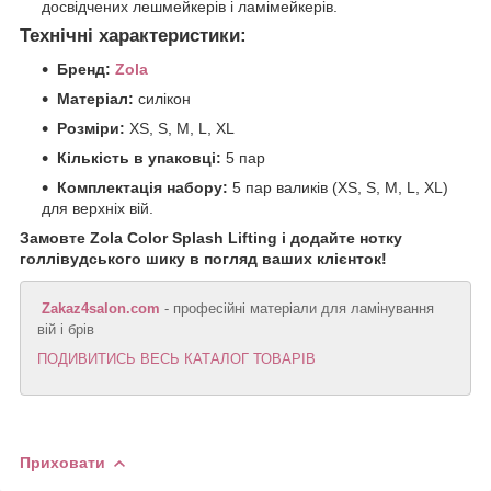
досвідчених лешмейкерів і ламімейкерів.
Технічні характеристики:
Бренд:
Zola
Матеріал:
силікон
Розміри:
XS, S, M, L, XL
Кількість в упаковці:
5 пар
Комплектація набору:
5 пар валиків (XS, S, M, L, XL)
для верхніх вій.
Замовте Zola Color Splash Lifting і додайте нотку
голлівудського шику в погляд ваших клієнток!
Zakaz4salon.com
- професійні матеріали для ламінування
вій і брів
ПОДИВИТИСЬ ВЕСЬ КАТАЛОГ ТОВАРІВ
Приховати