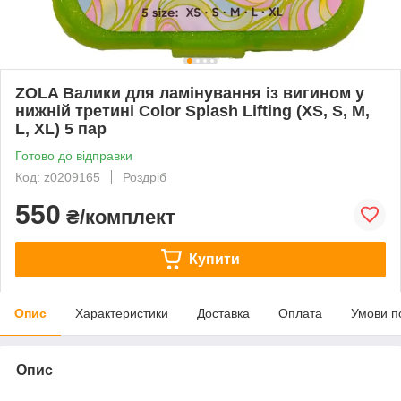
ZOLA Валики для ламінування із вигином у
нижній третині Color Splash Lifting (XS, S, M,
L, XL) 5 пар
Готово до відправки
Код: z0209165
Роздріб
550
₴/комплект
Купити
Опис
Характеристики
Доставка
Оплата
Умови п
Опис