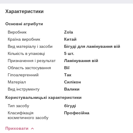
Характеристики
Основні атрибути
Виробник
Zola
Країна виробник
Китай
Вид матеріалу і засоби
Бігуді для ламінування вій
Кількість в упаковці
5 шт.
Призначення і результат
Ламінування вій
Область застосування
Вії
Гіпоалергенний
Так
Матеріал
Силікон
Вид інструменту
Валики
Користувальницькі характеристики
Тип засобу
бігуді
Класифікація
Професійна
косметичного засобу
Приховати