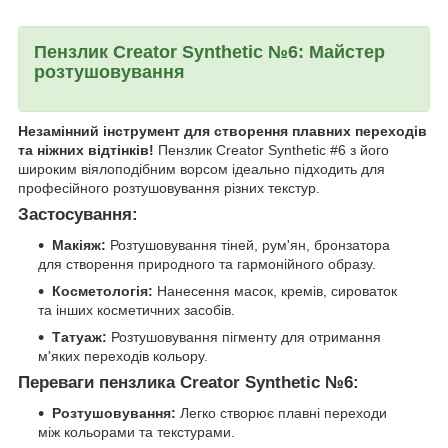
Пензлик Creator Synthetic №6: Майстер
розтушовування
Незамінний інструмент для створення плавних переходів
та ніжних відтінків!
Пензлик Creator Synthetic #6 з його
широким віялоподібним ворсом ідеально підходить для
професійного розтушовування різних текстур.
Застосування:
Макіяж:
Розтушовування тіней, рум'ян, бронзатора
для створення природного та гармонійного образу.
Косметологія:
Нанесення масок, кремів, сироваток
та інших косметичних засобів.
Татуаж:
Розтушовування пігменту для отримання
м'яких переходів кольору.
Переваги пензлика Creator Synthetic №6:
Розтушовування:
Легко створює плавні переходи
між кольорами та текстурами.