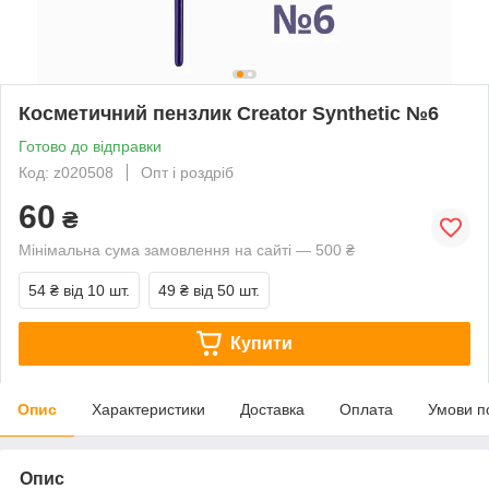
Косметичний пензлик Creator Synthetic №6
Готово до відправки
Код: z020508
Опт і роздріб
60
₴
Мінімальна сума замовлення на сайті — 500 ₴
54 ₴
від 10 шт.
49 ₴
від 50 шт.
Купити
Опис
Характеристики
Доставка
Оплата
Умови п
Опис