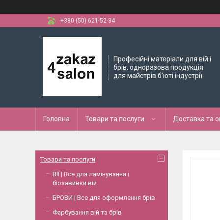
+380 (50) 621-52-34
Професійні матеріали для вій і
брів, одноразова продукція
для майстрів б'юті індустрії
Головна
Товари та послуги
Доставка та 
Товари та послуги
ВІЇ | Все для ламінування і
біозавивки вій
БРОВИ | Все для оформлення брів
Фарбування вій та брів