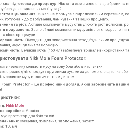
альна підготовка до процедур:
Ніжно та ефективно очищає брови та вії
ну базу для подальших маніпуляцій.
ист та відновлення:
Унікальна формула з гідролізованим кератином, к
и, готуючи їх до фарбування, ламінування та інших процедур.
цнення та ріст:
Активні компоненти мусу стимулюють ріст волосків, роб
ття подразнень:
Заспокійливі компоненти мусу знімають подразнення т
с та після процедури.
версальність:
Підходить для використання перед будь-якими процедура
вання, нарощування та корекцію.
номічність:
Великий об'єм (150 мл) забезпечує тривале використання та
ристовувати Nikk Mole Foam Protector:
сіть невелику кількість мусу на зону брів або вій клієнтки.
льно розподіліть продукт круговими рухами за допомогою щіточки або
іть залишки мусу вологим ватним диском.
e Foam Protector – це професійний догляд, який забезпечить вашим
р!
ристики:
нд:
Nikk Mole
їна виробник:
Україна
мус-протектор для брів та вій
значення:
очищення, живлення, зволоження, захист
єм:
150 мл