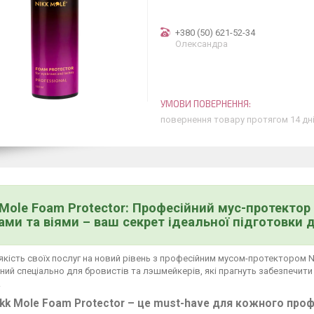
+380 (50) 621-52-34
Олександра
повернення товару протягом 14 дн
 Mole Foam Protector: Професійний мус-протекто
ами та віями – ваш секрет ідеальної підготовки 
 якість своїх послуг на новий рівень з професійним мусом-протектором Ni
ий спеціально для бровистів та лэшмейкерів, які прагнуть забезпечити
.
kk Mole Foam Protector – це must-have для кожного проф