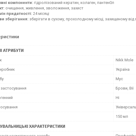
ивні компоненти:
гідролізований кератин, колаген, пантен0л
кт:
очищення, живлення, зволоження, захист
мін придатності:
24 місяці
ви зберігання:
зберігати в сухому, прохолодному місці, захищеному від
еристики
І АТРИБУТИ
к
Nikk Mole
виробник
Україна
бу
Мус
 застосування
Брови, Вії
ргенний
Ні
тосування
Універсал
150 мл
УВАЛЬНИЦЬКІ ХАРАКТЕРИСТИКИ
кація косметичного засобу
Професійн