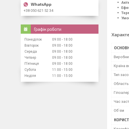
Акт
Ефе
+38 050 621 52 34
Тер
Умо
Графік роботи
Характ
Понеділок
09:00
18:00
Вівторок
09:00
18:00
ОСНОВН
Середа
09:00
18:00
Виробни
Четвер
09:00
18:00
Пʼятниця
09:00
18:00
Країна 
Субота
11:00
15:00
Тип засо
Неділя
11:00
15:00
Область
Гіпоале
Час зас
Об`єм
КОРИСТ
Класифі