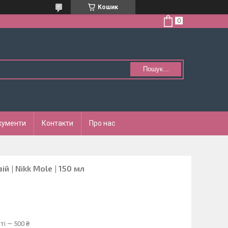
Кошик
Пошук...
кументи
Контакти
Про нас
й | Nikk Mole | 150 мл
ті — 500 ₴