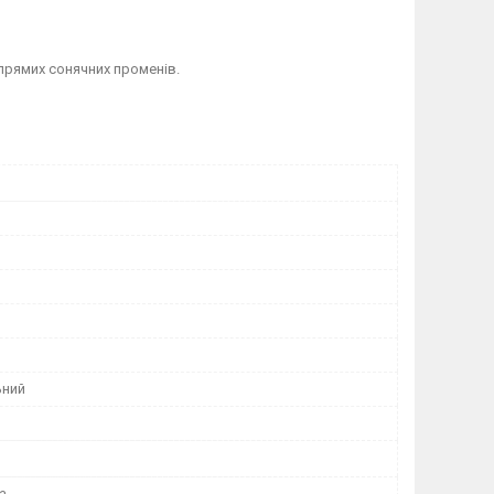
 прямих сонячних променів.
ьний
а