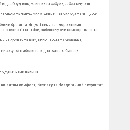
 від забруднень, макіяжу та себуму, забезпечуючи
олагеном та пантенолом живить, зволожує та зміцнює
лячи брови та вії густішими та здоровішими.
а почервоніння шкіри, забезпечуючи комфорт клієнта
ми на бровах та віях, включаючи фарбування,
 високу рентабельність для вашого бізнесу.
 подушечками пальців.
 клієнтам комфорт, безпеку та бездоганний результат