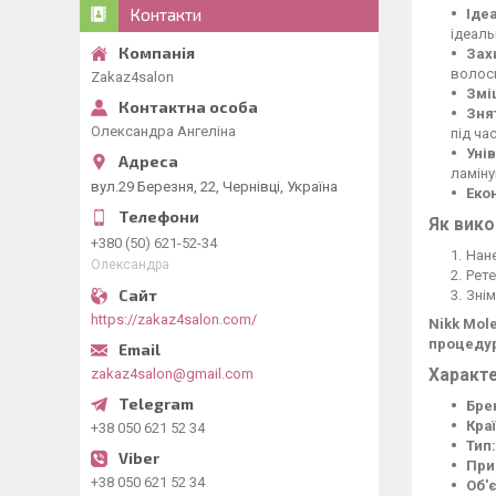
Контакти
Іде
ідеаль
Зах
волоск
Zakaz4salon
Змі
Зня
Олександра Ангеліна
під ча
Уні
ламіну
вул.29 Березня, 22, Чернівці, Україна
Еко
Як вико
+380 (50) 621-52-34
Нане
Олександра
Рете
Знім
https://zakaz4salon.com/
Nikk Mol
процеду
zakaz4salon@gmail.com
Характе
Бре
Кра
+38 050 621 52 34
Тип:
При
+38 050 621 52 34
Об'