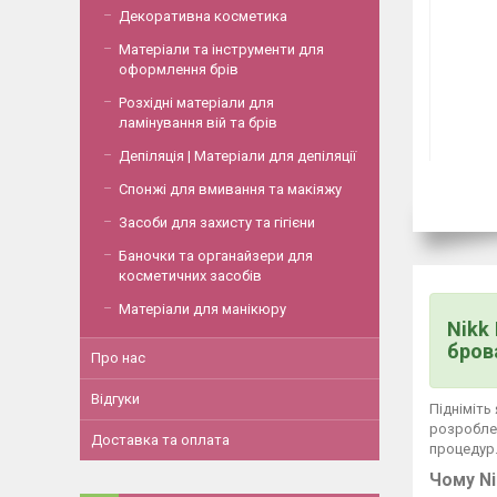
Декоративна косметика
Матеріали та інструменти для
оформлення брів
Розхідні матеріали для
ламінування вій та брів
Депіляція | Матеріали для депіляції
Спонжі для вмивання та макіяжу
Засоби для захисту та гігієни
Баночки та органайзери для
косметичних засобів
Матеріали для манікюру
Nikk
бров
Про нас
Відгуки
Підніміть
розроблен
Доставка та оплата
процедур
Чому Ni