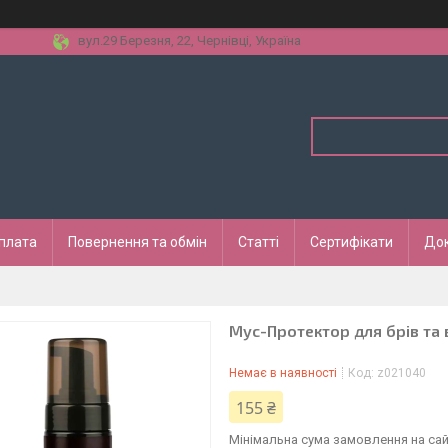
вул.29 Березня, 22, Чернівці, Україна
оплата
Повернення та обмін
Статті
Сертифікати
До
Мус-Протектор для брів та ві
Немає в наявності
Код:
z021040
155 ₴
Мінімальна сума замовлення на сай