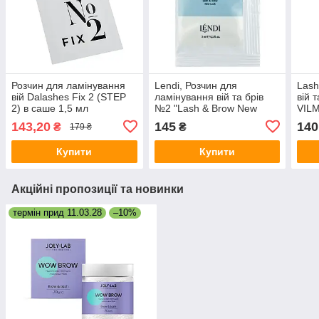
Розчин для ламінування
Lendi, Розчин для
Lash
вій Dalashes Fix 2 (STEP
ламінування вій та брів
вій 
2) в саше 1,5 мл
№2 "Lash & Brow New
VILM
Look", 3 мл, саше
143,20
145
140
₴
₴
179 ₴
Купити
Купити
Акційні пропозиції та новинки
термін прид 11.03.28
–10%