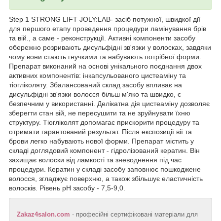
Step 1 STRONG LIFT JOLY:LAB- засіб потужної, швидкої дії
для першого етапу проведення процедури ламінування брів
та вій., а саме - реконструкції. Активні компоненти засобу
обережно розривають дисульфідні зв'язки у волосках, завдяки
чому вони стають гнучкими та набувають потрібної форми.
Препарат виконаний на основі унікального поєднання двох
активних компонентів: інкапсульованого цистеаміну та
тіогліколяту. Збалансований склад засобу впливає на
дисульфідні зв'язки волосся більш м'яко та швидко, є
безпечним у використанні. Делікатна дія цистеаміну дозволяє
зберегти стан вій, не пересушити та не зруйнувати їхню
структуру. Тіогліколят допомагає прискорити процедуру та
отримати гарантований результат. Після експозиції вії та
брови легко набувають нової форми. Препарат містить у
складі доглядовий компонент - гідролізований кератин. Він
захищає волоски від ламкості та зневоднення під час
процедури. Кератин у складі засобу заповнює пошкоджене
волосся, згладжує поверхню, а також збільшує еластичність
волосків. Рівень рН засобу - 7,5-9,0.
Zakaz4salon.com
- професійні сертифіковані матеріали для