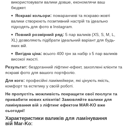
використовувати валики довше, економлячи ваш
бюджет.
Яскраві кольори:
помаранчеві та яскраво-жовті
валики створюють позитивний настрій та ідеально
підходять для фото в Instagram.
Повний розмірний ряд:
5 пар валиків (XS, S, M, L,
XL) дозволяють підібрати ідеальний варіант для будь-
яких вій.
Вигідна ціна:
всього 400 грн за набір з 5 пар валиків
високої якості.
Результат:
бездоганний ліфтинг-ефект, захоплені клієнти та
яскраві фото для вашого портфоліо.
Для кого:
професійні ламімейкери, які цінують якість,
комфорт та естетику у своїй роботі.
Не пропустіть можливість покращити свої послуги та
привабити нових клієнтів! Замовляйте валики для
ламінування вій з ліфтинг ефектом MAR-KO вже
сьогодні!
Характеристики валиків для ламінування
вій Mar-Ko: