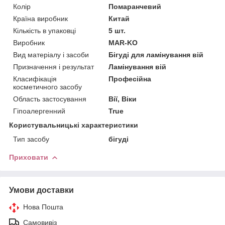
Колір
Помаранчевий
Країна виробник
Китай
Кількість в упаковці
5 шт.
Виробник
MAR-KO
Вид матеріалу і засоби
Бігуді для ламінування вій
Призначення і результат
Ламінування вій
Класифікація
Професійна
косметичного засобу
Область застосування
Вії, Віки
Гіпоалергенний
True
Користувальницькі характеристики
Тип засобу
бігуді
Приховати
Умови доставки
Нова Пошта
Самовивіз