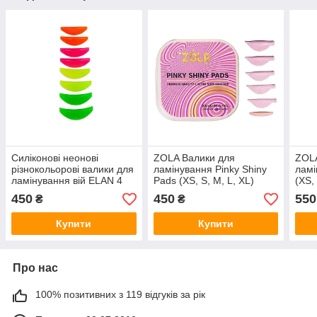
Силіконові неонові
ZOLA Валики для
ZOLA
різнокольорові валики для
ламінування Pinky Shiny
ламі
ламінування вій ELAN 4
Pads (XS, S, M, L, XL)
(XS,
пари (S, M, L, XL)
3XL)
450
450
550
₴
₴
зави
Купити
Купити
Про нас
100% позитивних з 119 відгуків за рік