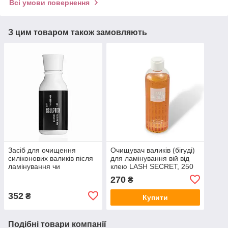
Всі умови повернення
З цим товаром також замовляють
Засіб для очищення
Очищувач валиків (бігуді)
силіконових валиків після
для ламінування вій від
ламінування чи
клею LASH SECRET, 250
фарбування вій | Sculptor
мл
270
₴
lash | Silicone Pad
Cleanser 50 г
352
₴
Купити
Подібні товари компанії