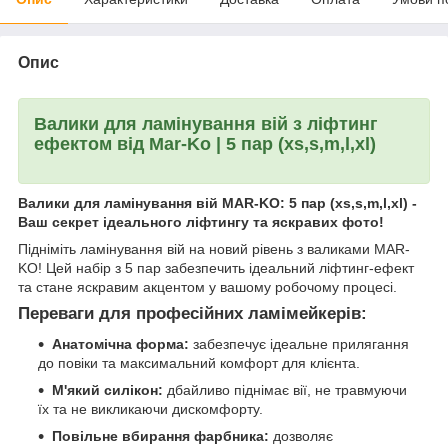
Опис
Валики для ламінування вій з ліфтинг
ефектом від Mar-Ko | 5 пар (xs,s,m,l,xl)
Валики для ламінування вій MAR-KO: 5 пар (xs,s,m,l,xl) -
Ваш секрет ідеального ліфтингу та яскравих фото!
Підніміть ламінування вій на новий рівень з валиками MAR-
KO! Цей набір з 5 пар забезпечить ідеальний ліфтинг-ефект
та стане яскравим акцентом у вашому робочому процесі.
Переваги для професійних ламімейкерів:
Анатомічна форма:
забезпечує ідеальне прилягання
до повіки та максимальний комфорт для клієнта.
М'який силікон:
дбайливо піднімає вії, не травмуючи
їх та не викликаючи дискомфорту.
Повільне вбирання фарбника:
дозволяє