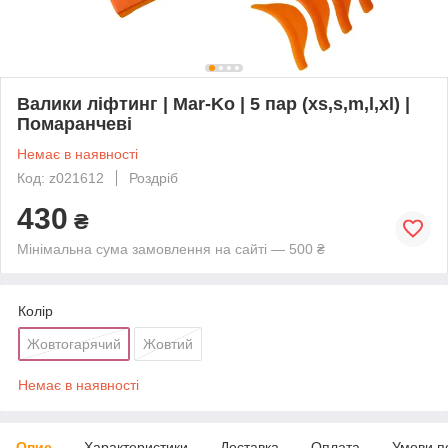
Валики ліфтинг | Mar-Ko | 5 пар (xs,s,m,l,xl) |
Помаранчеві
Немає в наявності
Код: z021612
Роздріб
430
₴
Мінімальна сума замовлення на сайті — 500 ₴
Колір
Жовтогарячий
Жовтий
Немає в наявності
Опис
Характеристики
Доставка
Оплата
Умови п