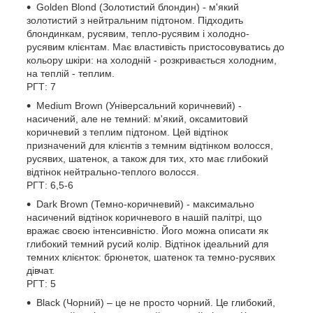
Golden Blond (Золотистий блондин) - м'який
золотистий з нейтральним підтоном. Підходить
блондинкам, русявим, тепло-русявим і холодно-
русявим клієнтам. Має властивість пристосовуватись до
кольору шкіри: на холодній - розкривається холодним,
на теплій - теплим.
РГТ: 7
Medium Brown (Універсальний коричневий) -
насичений, але не темний: м'який, оксамитовий
коричневий з теплим підтоном. Цей відтінок
призначений для клієнтів з темним відтінком волосся,
русявих, шатенок, а також для тих, хто має глибокий
відтінок нейтрально-теплого волосся.
РГТ: 6,5-6
Dark Brown (Темно-коричневий)
- максимально
насичений відтінок коричневого в нашій палітрі, що
вражає своєю інтенсивністю. Його можна описати як
глибокий темний русий колір. Відтінок ідеальний для
темних клієнток: брюнеток, шатенок та темно-русявих
дівчат.
РГТ: 5
Black (Чорний) – це не просто чорний. Це глибокий,