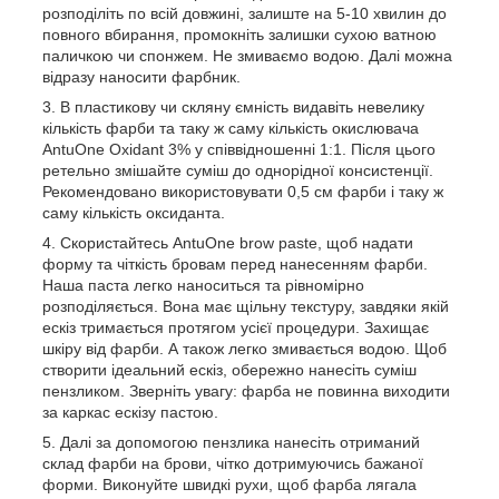
розподіліть по всій довжині, залиште на 5-10 хвилин до
повного вбирання, промокніть залишки сухою ватною
паличкою чи спонжем. Не змиваємо водою. Далі можна
відразу наносити фарбник.
В пластикову чи скляну ємність видавіть невелику
кількість фарби та таку ж саму кількість окислювача
AntuOne Oxidant 3% у співвідношенні 1:1. Після цього
ретельно змішайте суміш до однорідної консистенції.
Рекомендовано використовувати 0,5 см фарби і таку ж
саму кількість оксиданта.
Скористайтесь AntuOne brow paste, щоб надати
форму та чіткість бровам перед нанесенням фарби.
Наша паста легко наноситься та рівномірно
розподіляється. Вона має щільну текстуру, завдяки якій
ескіз тримається протягом усієї процедури. Захищає
шкіру від фарби. А також легко змивається водою. Щоб
створити ідеальний ескіз, обережно нанесіть суміш
пензликом. Зверніть увагу: фарба не повинна виходити
за каркас ескізу пастою.
Далі за допомогою пензлика нанесіть отриманий
склад фарби на брови, чітко дотримуючись бажаної
форми. Виконуйте швидкі рухи, щоб фарба лягала