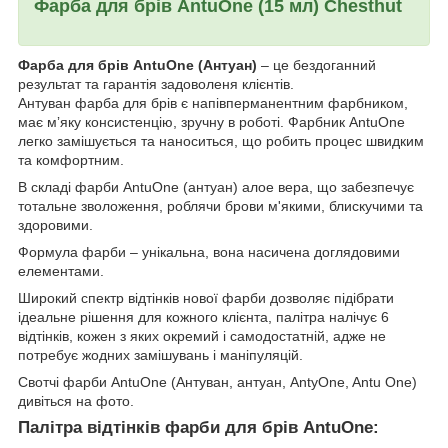
Фарба для брів AntuOne (15 мл) Chesthut
Фарба для брів AntuOne (Антуан)
– це бездоганний
результат та гарантія задоволеня клієнтів.
Антуван фарба для брів є напівперманентним фарбником,
має мʼяку консистенцію, зручну в роботі. Фарбник AntuOne
легко замішується та наноситься, що робить процес швидким
та комфортним.
В складі фарби AntuOne (антуан) алое вера, що забезпечує
тотальне зволоження, роблячи брови м'якими, блискучими та
здоровими.
Формула фарби – унікальна, вона насичена доглядовими
елементами.
Широкий спектр відтінків нової фарби дозволяє підібрати
ідеальне рішення для кожного клієнта, палітра налічує 6
відтінків, кожен з яких окремий і самодостатній, адже не
потребує жодних замішувань і маніпуляцій.
Свотчі фарби AntuOne (Антуван, антуан, AntyOne, Antu One)
дивіться на фото.
Палітра відтінків фарби для брів AntuOne: