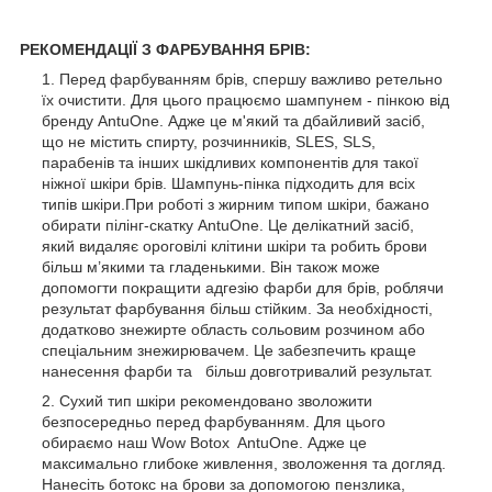
РЕКОМЕНДАЦІЇ З ФАРБУВАННЯ БРІВ:
Перед фарбуванням брів, спершу важливо ретельно
їх очистити. Для цього працюємо шампунем - пінкою від
бренду AntuOne. Адже це м'який та дбайливий засіб,
що не містить спирту, розчинників, SLES, SLS,
парабенів та інших шкідливих компонентів для такої
ніжної шкіри брів. Шампунь-пінка підходить для всіх
типів шкіри.При роботі з жирним типом шкіри, бажано
обирати пілінг-скатку AntuOne. Це делікатний засіб,
який видаляє ороговілі клітини шкіри та робить брови
більш м’якими та гладенькими. Він також може
допомогти покращити адгезію фарби для брів, роблячи
результат фарбування більш стійким. За необхідності,
додатково знежирте область сольовим розчином або
спеціальним знежирювачем. Це забезпечить краще
нанесення фарби та більш довготривалий результат.
Сухий тип шкіри рекомендовано зволожити
безпосередньо перед фарбуванням. Для цього
обираємо наш Wow Botox AntuOne. Адже це
максимально глибоке живлення, зволоження та догляд.
Нанесіть ботокс на брови за допомогою пензлика,