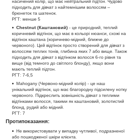
насичений колір, що має нейтральний підтон. Чудово
підходить для дівчат з найтемнішим волоссям –
брюнеток та шатенок.
РГТ: менше 5
Chestnut (Каштановий)
- це природний, теплий
коричневий відтінок, що має в кольорі нюанси, схожі на
відтінок каштана (коричнево-мідний, ближче до
червоного). Цей відтінок просто створений для дівчат з
волоссям теплих тонів, глибина яких 7 або вище. Також
підходить для дівчат з відтінком волосся 6-го рівня та
вище (від темного до світлого блонду), якщо вони
мають теплий підтон.
РГТ: 7-6,5
Mahogany (Червоно-мідний колір) - це наш
унікальний відтінок, що має благородну підсилену нотку
червоного. Підкреслить зовнішність дівчат з теплими
відтінками волосся, такими як каштановий, золотистий
блонд, рудий або мідний.
РГТ: 7
Протипоказання:
Не використовувати у випадку чутливої, подразненої
або пошкодженої шкіри клієнта.