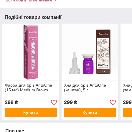
Подібні товари компанії
Фарба для брів AntuOne
Хна для брів AntuOne
Хна 
(15 мл) Medium Brown
(каштан), 5 г
(тем
298
299
299
₴
₴
Купити
Купити
Про нас