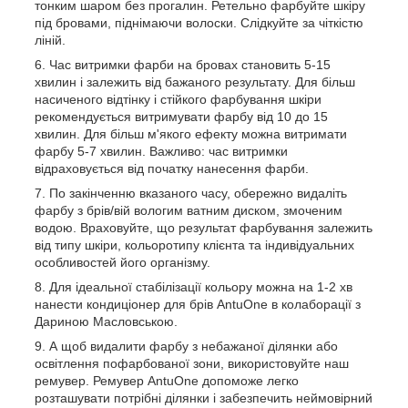
тонким шаром без прогалин. Ретельно фарбуйте шкіру
під бровами, піднімаючи волоски. Слідкуйте за чіткістю
ліній.
Час витримки фарби на бровах становить 5-15
хвилин і залежить від бажаного результату. Для більш
насиченого відтінку і стійкого фарбування шкіри
рекомендується витримувати фарбу від 10 до 15
хвилин. Для більш м'якого ефекту можна витримати
фарбу 5-7 хвилин. Важливо: час витримки
відраховується від початку нанесення фарби.
По закінченню вказаного часу, обережно видаліть
фарбу з брів/вій вологим ватним диском, змоченим
водою. Враховуйте, що результат фарбування залежить
від типу шкіри, кольоротипу клієнта та індивідуальних
особливостей його організму.
Для ідеальної стабілізації кольору можна на 1-2 хв
нанести кондиціонер для брів AntuOne в колаборації з
Дариною Масловською.
А щоб видалити фарбу з небажаної ділянки або
освітлення пофарбованої зони, використовуйте наш
ремувер. Ремувер AntuOne допоможе легко
розташувати потрібні ділянки і забезпечить неймовірний