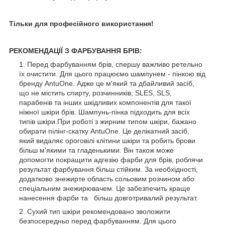
Тільки для професійного використання!
РЕКОМЕНДАЦІЇ З ФАРБУВАННЯ БРІВ:
Перед фарбуванням брів, спершу важливо ретельно
їх очистити. Для цього працюємо шампунем - пінкою від
бренду AntuOne. Адже це м'який та дбайливий засіб,
що не містить спирту, розчинників, SLES, SLS,
парабенів та інших шкідливих компонентів для такої
ніжної шкіри брів. Шампунь-пінка підходить для всіх
типів шкіри.При роботі з жирним типом шкіри, бажано
обирати пілінг-скатку AntuOne. Це делікатний засіб,
який видаляє ороговілі клітини шкіри та робить брови
більш м’якими та гладенькими. Він також може
допомогти покращити адгезію фарби для брів, роблячи
результат фарбування більш стійким. За необхідності,
додатково знежирте область сольовим розчином або
спеціальним знежирювачем. Це забезпечить краще
нанесення фарби та більш довготривалий результат.
Сухий тип шкіри рекомендовано зволожити
безпосередньо перед фарбуванням. Для цього