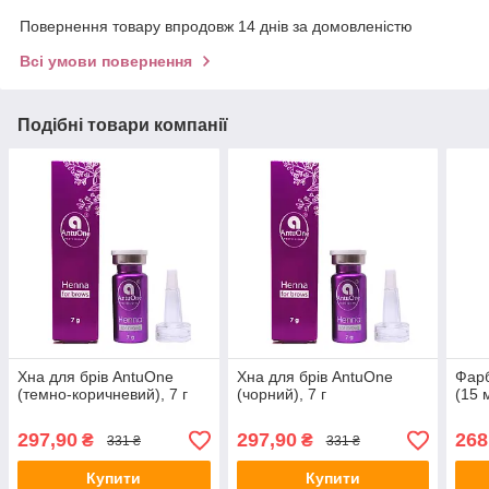
Повернення товару впродовж 14 днів за домовленістю
Всі умови повернення
Подібні товари компанії
Хна для брів AntuOne
Хна для брів AntuOne
Фарб
(темно-коричневий), 7 г
(чорний), 7 г
(15 
297,90
297,90
268
₴
₴
331 ₴
331 ₴
Купити
Купити