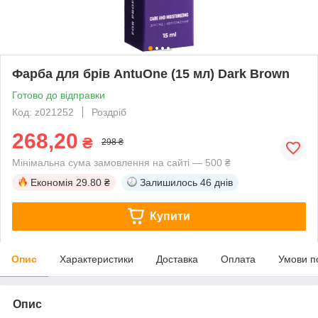
Фарба для брів AntuOne (15 мл) Dark Brown
Готово до відправки
Код: z021252
Роздріб
268,20
₴
298 ₴
Мінімальна сума замовлення на сайті — 500 ₴
Економія
29.80 ₴
Залишилось
46 днів
Купити
Опис
Характеристики
Доставка
Оплата
Умови п
Опис