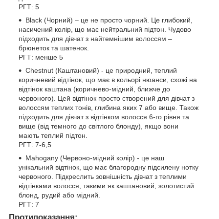
РГТ: 5
Black (Чорний) – це не просто чорний. Це глибокий,
насичений колір, що має нейтральний підтон. Чудово
підходить для дівчат з найтемнішим волоссям –
брюнеток та шатенок.
РГТ: менше 5
Chestnut (Каштановий) - це природний, теплий
коричневий відтінок, що має в кольорі нюанси, схожі на
відтінок каштана (коричнево-мідний, ближче до
червоного). Цей відтінок просто створений для дівчат з
волоссям теплих тонів, глибина яких 7 або вище. Також
підходить для дівчат з відтінком волосся 6-го рівня та
вище (від темного до світлого блонду), якщо вони
мають теплий підтон.
РГТ: 7-6,5
Mahogany (Червоно-мідний колір) - це наш
унікальний відтінок, що має благородну підсилену нотку
червоного. Підкреслить зовнішність дівчат з теплими
відтінками волосся, такими як каштановий, золотистий
блонд, рудий або мідний.
РГТ: 7
Протипоказання: