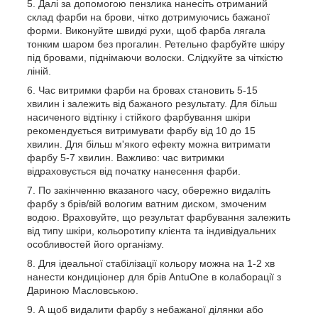
Далі за допомогою пензлика нанесіть отриманий
склад фарби на брови, чітко дотримуючись бажаної
форми. Виконуйте швидкі рухи, щоб фарба лягала
тонким шаром без прогалин. Ретельно фарбуйте шкіру
під бровами, піднімаючи волоски. Слідкуйте за чіткістю
ліній.
Час витримки фарби на бровах становить 5-15
хвилин і залежить від бажаного результату. Для більш
насиченого відтінку і стійкого фарбування шкіри
рекомендується витримувати фарбу від 10 до 15
хвилин. Для більш м'якого ефекту можна витримати
фарбу 5-7 хвилин. Важливо: час витримки
відраховується від початку нанесення фарби.
По закінченню вказаного часу, обережно видаліть
фарбу з брів/вій вологим ватним диском, змоченим
водою. Враховуйте, що результат фарбування залежить
від типу шкіри, кольоротипу клієнта та індивідуальних
особливостей його організму.
Для ідеальної стабілізації кольору можна на 1-2 хв
нанести кондиціонер для брів AntuOne в колаборації з
Дариною Масловською.
А щоб видалити фарбу з небажаної ділянки або