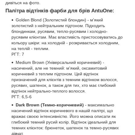
дивіться на фото.
Палітра відтінків фарби для брів AntuOne:
Golden Blond (Золотистий блондин) - м'який
золотистий з нейтральним підтоном. Підходить
блондинкам, русявим, тепло-русявим і холодно-
русявим клієнтам. Має властивість пристосовуватись до
кольору шкіри: на холодній - розкривається холодним,
на теплій - теплим.
РГТ: 7
Medium Brown (Універсальний коричневий) -
насичений, але не темний: м'який, оксамитовий
коричневий з теплим підтоном. Цей відтінок
призначений для клієнтів з темним відтінком волосся,
русявих, шатенок, а також для тих, хто має глибокий
відтінок нейтрально-теплого волосся.
РГТ: 6,5-6
Dark Brown (Темно-коричневий)
- максимально
насичений відтінок коричневого в нашій палітрі, що
вражає своєю інтенсивністю. Його можна описати як
глибокий темний русий колір. Відтінок ідеальний для
темних клієнток: брюнеток, шатенок та темно-русявих
дівчат.