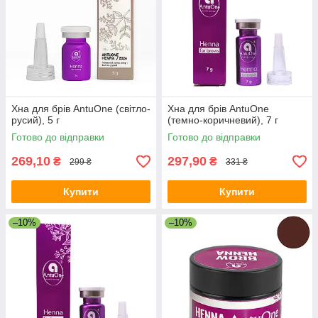
Хна для брів AntuOne (світло-
Хна для брів AntuOne
русий), 5 г
(темно-коричневий), 7 г
Готово до відправки
Готово до відправки
269,10
297,90
₴
₴
299 ₴
331 ₴
Купити
Купити
–10%
–10%