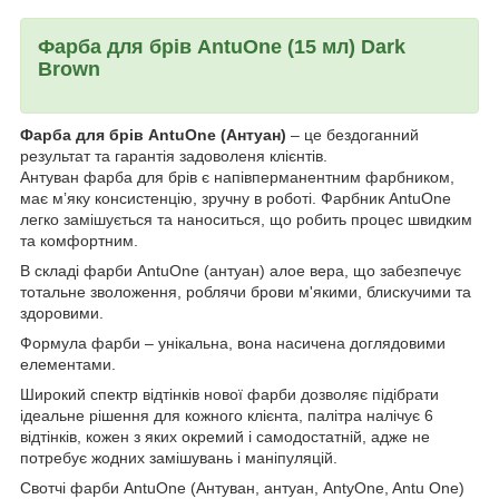
Фарба для брів AntuOne (15 мл) Dark
Brown
Фарба для брів AntuOne (Антуан)
– це бездоганний
результат та гарантія задоволеня клієнтів.
Антуван фарба для брів є напівперманентним фарбником,
має мʼяку консистенцію, зручну в роботі. Фарбник AntuOne
легко замішується та наноситься, що робить процес швидким
та комфортним.
В складі фарби AntuOne (антуан) алое вера, що забезпечує
тотальне зволоження, роблячи брови м'якими, блискучими та
здоровими.
Формула фарби – унікальна, вона насичена доглядовими
елементами.
Широкий спектр відтінків нової фарби дозволяє підібрати
ідеальне рішення для кожного клієнта, палітра налічує 6
відтінків, кожен з яких окремий і самодостатній, адже не
потребує жодних замішувань і маніпуляцій.
Свотчі фарби AntuOne (Антуван, антуан, AntyOne, Antu One)