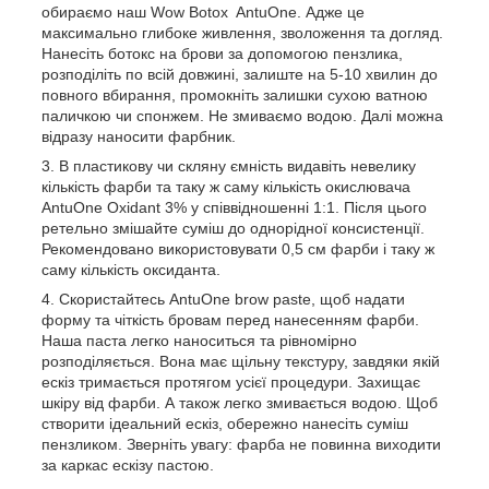
обираємо наш Wow Botox AntuOne. Адже це
максимально глибоке живлення, зволоження та догляд.
Нанесіть ботокс на брови за допомогою пензлика,
розподіліть по всій довжині, залиште на 5-10 хвилин до
повного вбирання, промокніть залишки сухою ватною
паличкою чи спонжем. Не змиваємо водою. Далі можна
відразу наносити фарбник.
В пластикову чи скляну ємність видавіть невелику
кількість фарби та таку ж саму кількість окислювача
AntuOne Oxidant 3% у співвідношенні 1:1. Після цього
ретельно змішайте суміш до однорідної консистенції.
Рекомендовано використовувати 0,5 см фарби і таку ж
саму кількість оксиданта.
Скористайтесь AntuOne brow paste, щоб надати
форму та чіткість бровам перед нанесенням фарби.
Наша паста легко наноситься та рівномірно
розподіляється. Вона має щільну текстуру, завдяки якій
ескіз тримається протягом усієї процедури. Захищає
шкіру від фарби. А також легко змивається водою. Щоб
створити ідеальний ескіз, обережно нанесіть суміш
пензликом. Зверніть увагу: фарба не повинна виходити
за каркас ескізу пастою.