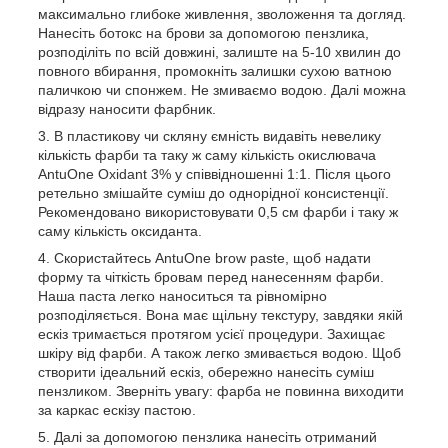
максимально глибоке живлення, зволоження та догляд.
Нанесіть ботокс на брови за допомогою пензлика,
розподіліть по всій довжині, залиште на 5-10 хвилин до
повного вбирання, промокніть залишки сухою ватною
паличкою чи спонжем. Не змиваємо водою. Далі можна
відразу наносити фарбник.
В пластикову чи скляну ємність видавіть невелику
кількість фарби та таку ж саму кількість окислювача
AntuOne Oxidant 3% у співвідношенні 1:1. Після цього
ретельно змішайте суміш до однорідної консистенції.
Рекомендовано використовувати 0,5 см фарби і таку ж
саму кількість оксиданта.
Скористайтесь AntuOne brow paste, щоб надати
форму та чіткість бровам перед нанесенням фарби.
Наша паста легко наноситься та рівномірно
розподіляється. Вона має щільну текстуру, завдяки якій
ескіз тримається протягом усієї процедури. Захищає
шкіру від фарби. А також легко змивається водою. Щоб
створити ідеальний ескіз, обережно нанесіть суміш
пензликом. Зверніть увагу: фарба не повинна виходити
за каркас ескізу пастою.
Далі за допомогою пензлика нанесіть отриманий