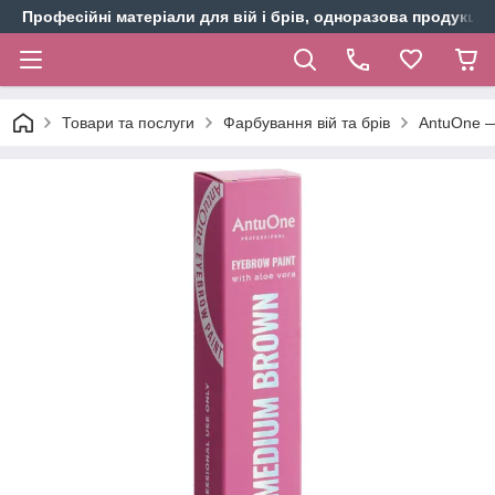
Професійні матеріали для вій і брів, одноразова продукція 
Товари та послуги
Фарбування вій та брів
AntuOne —