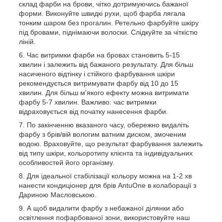
склад фарби на брови, чітко дотримуючись бажаної
форми. Виконуйте швидкі рухи, щоб фарба лягала
тонким шаром без прогалин. Ретельно фарбуйте шкіру
під бровами, піднімаючи волоски. Слідкуйте за чіткістю
ліній.
Час витримки фарби на бровах становить 5-15
хвилин і залежить від бажаного результату. Для більш
насиченого відтінку і стійкого фарбування шкіри
рекомендується витримувати фарбу від 10 до 15
хвилин. Для більш м'якого ефекту можна витримати
фарбу 5-7 хвилин. Важливо: час витримки
відраховується від початку нанесення фарби.
По закінченню вказаного часу, обережно видаліть
фарбу з брів/вій вологим ватним диском, змоченим
водою. Враховуйте, що результат фарбування залежить
від типу шкіри, кольоротипу клієнта та індивідуальних
особливостей його організму.
Для ідеальної стабілізації кольору можна на 1-2 хв
нанести кондиціонер для брів AntuOne в колаборації з
Дариною Масловською.
А щоб видалити фарбу з небажаної ділянки або
освітлення пофарбованої зони, використовуйте наш