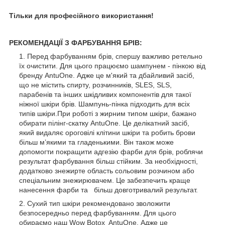
Тільки для професійного використання!
РЕКОМЕНДАЦІЇ З ФАРБУВАННЯ БРІВ:
Перед фарбуванням брів, спершу важливо ретельно
їх очистити. Для цього працюємо шампунем - пінкою від
бренду AntuOne. Адже це м'який та дбайливий засіб,
що не містить спирту, розчинників, SLES, SLS,
парабенів та інших шкідливих компонентів для такої
ніжної шкіри брів. Шампунь-пінка підходить для всіх
типів шкіри.При роботі з жирним типом шкіри, бажано
обирати пілінг-скатку AntuOne. Це делікатний засіб,
який видаляє ороговілі клітини шкіри та робить брови
більш м’якими та гладенькими. Він також може
допомогти покращити адгезію фарби для брів, роблячи
результат фарбування більш стійким. За необхідності,
додатково знежирте область сольовим розчином або
спеціальним знежирювачем. Це забезпечить краще
нанесення фарби та більш довготривалий результат.
Сухий тип шкіри рекомендовано зволожити
безпосередньо перед фарбуванням. Для цього
обираємо наш Wow Botox AntuOne. Адже це