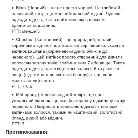
Black (Чорний) – це не просто чорний. Це глибокий,
насичений колір, що має нейтральний підтон. Чудово
підходить для дівчат з найтемнішим волоссям –
брюнеток та шатенок.
РГТ: менше 5
Chestnut (Каштановий) - це природний, теплий
коричневий відтінок, що має в кольорі нюанси, схожі на
відтінок каштана (коричнево-мідний, ближче до
червоного). Цей відтінок просто створений для дівчат з
волоссям теплих тонів, глибина яких 7 або вище. Також
підходить для дівчат з відтінком волосся 6-го рівня та
вище (від темного до світлого блонду), якщо вони
мають теплий підтон.
РГТ: 7-6,5
Mahogany (Червоно-мідний колір) - це наш
унікальний відтінок, що має благородну підсилену нотку
червоного. Підкреслить зовнішність дівчат з теплими
відтінками волосся, такими як каштановий, золотистий
блонд, рудий або мідний.
РГТ: 7
Протипоказання: