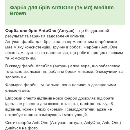
Фарба для брів AntuOne (15 мл) Medium
Brown
Фарба для брів AntuOne (Антуан)
– це бездоганний
результат та гарантія задоволеня клієнтів.
Антуван фарба для брів є напівперманентним фарбником,
має мʼяку консистенцію, зручну в роботі. Фарбник AntuOne
легко замішується та наноситься, що робить процес швидким
та комфортним.
В складі фарби AntuOne (антуан) алое вера, що забезпечує
тотальне зволоження, роблячи брови м'якими, блискучими та
здоровими.
Формула фарби – унікальна, вона насичена доглядовими
елементами.
Широкий спектр відтінків нової фарби дозволяє підібрати
ідеальне рішення для кожного клієнта, палітра налічує 6
відтінків, кожен з яких окремий і самодостатній, адже не
потребує жодних замішувань і маніпуляцій.
Свотчі фарби AntuOne (Антуван, антуан, AntyOne, Antu One)
дивіться на фото.