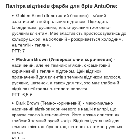
Палітра відтінків фарби для брів AntuOne:
Golden Blond (Золотистий блондин) - м'який
золотистий з нейтральним підтоном. Підходить
блондинкам, русявим, тепло-русявим і холодно-
русявим клієнтам. Має властивість пристосовуватись до
кольору шкіри: на холодній - розкривається холодним,
на теплій - теплим.
РГТ: 7
Medium Brown (Універсальний коричневий)
-
насичений, але не темний: м'який, оксамитовий
коричневий з теплим підтоном. Цей відтінок
призначений для клієнтів з темним відтінком волосся,
русявих, шатенок, а також для тих, хто має глибокий
відтінок нейтрально-теплого волосся.
РГТ: 6,5-6
Dark Brown (Темно-коричневий) - максимально
насичений відтінок коричневого в нашій палітрі, що
вражає своєю інтенсивністю. Його можна описати як
глибокий темний русий колір. Відтінок ідеальний для
темних клієнток: брюнеток, шатенок та темно-русявих
дівчат.
РГТ: 5