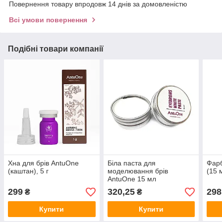
Повернення товару впродовж 14 днів за домовленістю
Всі умови повернення
Подібні товари компанії
Хна для брів AntuOne
Біла паста для
Фарб
(каштан), 5 г
моделювання брів
(15 
AntuOne 15 мл
299
320,25
298
₴
₴
Купити
Купити