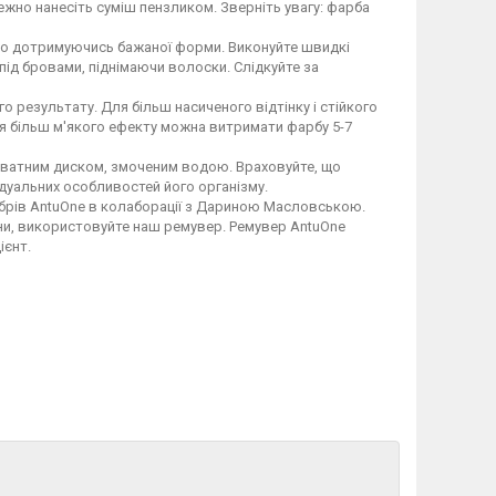
жно нанесіть суміш пензликом. Зверніть увагу: фарба
тко дотримуючись бажаної форми. Виконуйте швидкі
під бровами, піднімаючи волоски. Слідкуйте за
о результату. Для більш насиченого відтінку і стійкого
я більш м'якого ефекту можна витримати фарбу 5-7
м ватним диском, змоченим водою. Враховуйте, що
ідуальних особливостей його організму.
я брів AntuOne в колаборації з Дариною Масловською.
ни, використовуйте наш ремувер. Ремувер AntuOne
ієнт.