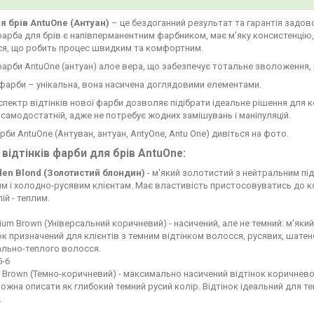
я брів AntuOne (Антуан)
– це бездоганний результат та гарантія задово
арба для брів є напівперманентним фарбником, має мʼяку консистенцію,
ся, що робить процес швидким та комфортним.
фарби AntuOne (антуан) алое вера, що забезпечує тотальне зволоження,
фарби – унікальна, вона насичена доглядовими елементами.
пектр відтінків нової фарби дозволяє підібрати ідеальне рішення для кож
 самодостатній, адже не потребує жодних замішувань і маніпуляцій.
рби AntuOne (Антуван, антуан, AntyOne, Antu One) дивіться на фото.
 відтінків фарби для брів AntuOne:
den Blond (Золотистий блондин)
- м'який золотистий з нейтральним пі
м і холодно-русявим клієнтам. Має властивість пристосовуватись до к
лій - теплим.
um Brown (Універсальний коричневий) - насичений, але не темний: м'яки
ок призначений для клієнтів з темним відтінком волосся, русявих, шатено
ально-теплого волосся.
5-6
 Brown (Темно-коричневий) - максимально насичений відтінок коричнево
ожна описати як глибокий темний русий колір. Відтінок ідеальний для т
.