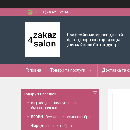
+380 (50) 621-52-34
Професійні матеріали для вій і
брів, одноразова продукція
для майстрів б'юті індустрії
Головна
Товари та послуги
Доставка та 
Товари та послуги
ВІЇ | Все для ламінування і
біозавивки вій
БРОВИ | Все для оформлення брів
Фарбування вій та брів