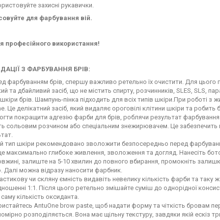
ристовуйте захисні рукавички.
совуйте для фарбування вій.
ля професійного використання!
ДАЦІЇ З ФАРБУВАННЯ БРІВ:
д фарбуванням брів, спершу важливо ретельно їх очистити. Для цього 
кий та дбайливий засіб, що не містить спирту, розчинників, SLES, SLS, п
 шкіри брів. Шампунь-пінка підходить для всіх типів шкіри.При роботі з 
e. Це делікатний засіб, який видаляє ороговілі клітини шкіри та робить
гти покращити адгезію фарби для брів, роблячи результат фарбування 
ть сольовим розчином або спеціальним знежирювачем. Це забезпечить
тат.
ий тип шкіри рекомендовано зволожити безпосередньо перед фарбуван
е максимально глибоке живлення, зволоження та догляд. Нанесіть бото
овжині, залиште на 5-10 хвилин до повного вбирання, промокніть зали
 Далі можна відразу наносити фарбник.
астикову чи скляну ємність видавіть невелику кількість фарби та таку ж
дношенні 1:1. Після цього ретельно змішайте суміш до однорідної конси
 саму кількість оксиданта.
истайтесь AntuOne brow paste, щоб надати форму та чіткість бровам п
номірно розподіляється. Вона має щільну текстуру, завдяки якій ескіз т