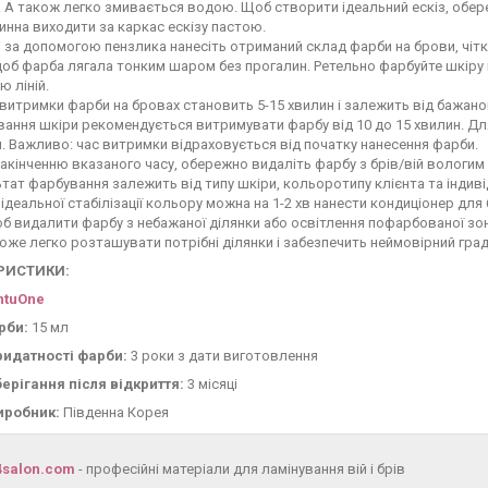
 А також легко змивається водою. Щоб створити ідеальний ескіз, обере
инна виходити за каркас ескізу пастою.
 за допомогою пензлика нанесіть отриманий склад фарби на брови, чі
щоб фарба лягала тонким шаром без прогалин. Ретельно фарбуйте шкіру 
ю ліній.
витримки фарби на бровах становить 5-15 хвилин і залежить від бажаног
ання шкіри рекомендується витримувати фарбу від 10 до 15 хвилин. Дл
. Важливо: час витримки відраховується від початку нанесення фарби.
акінченню вказаного часу, обережно видаліть фарбу з брів/вій вологи
тат фарбування залежить від типу шкіри, кольоротипу клієнта та індив
ідеальної стабілізації кольору можна на 1-2 хв нанести кондиціонер дл
б видалити фарбу з небажаної ділянки або освітлення пофарбованої зо
же легко розташувати потрібні ділянки і забезпечить неймовірний град
РИСТИКИ:
ntuOne
рби:
15 мл
ридатності фарби:
3 роки з дати виготовлення
берігання після відкриття:
3 місяці
иробник:
Південна Корея
4salon.com
- професійні матеріали для ламінування вій і брів