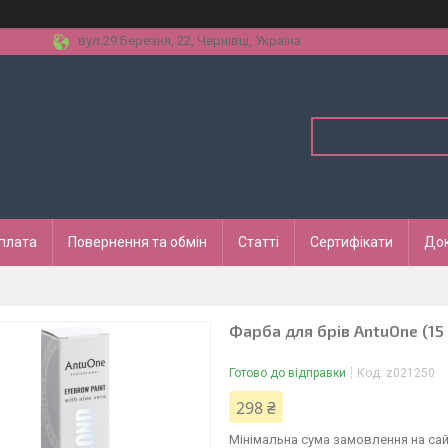
вул.29 Березня, 22, Чернівці, Україна
оплата
Повернення та обмін
Статті
Сертифікати
До
Фарба для брів AntuOne (15
Готово до відправки
Код:
z021250
298 ₴
Мінімальна сума замовлення на сай