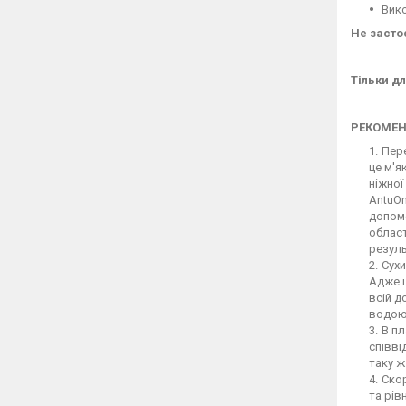
Вико
Не засто
Тільки д
РЕКОМЕН
Пере
це м'я
ніжної
AntuOn
допомо
облас
резуль
Сух
Адже ц
всій д
водою.
В пл
співві
таку ж
Скор
та рів