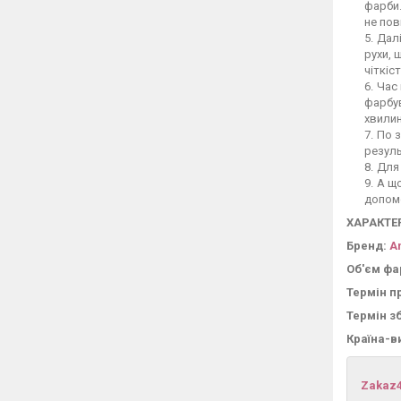
фарби.
не пов
Далі
рухи, 
чіткіст
Час 
фарбув
хвилин
По з
резуль
Для 
А що
допомо
ХАРАКТЕ
Бренд:
A
Об'єм фа
Термін п
Термін з
Країна-в
Zakaz