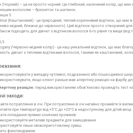
k (Чорний) – це не просто чорний. Це глибокий, насичений колір, що має
мнішим волоссям – брюнеток та шатенок.
енше 5
tnut (Каштановий) - це природний, теплий коричневий відтінок, що має в
нево-мідний, ближче до червоного). Цей відтінок просто створений для д
Також підходить для дівчат з відтінком волосся 6-го рівня та вище (від
.
6,5
gany (Червоно-мідний колір) - це наш унікальний відтінок, що має благ
ність дівчат з теплими відтінками волосся, такими як каштановий, золо
оказання:
икористовувати у випадку чутливої, подразненої або пошкодженої шкіри
икористовувати, якщо клієнт раніше мав алергічну реакцію на фарбу для
алергічну реакцію:
перед використанням обов'язково проведіть тест на 
ні заходи:
айте потрапляння в очі. При потраплянні в очі негайно промийте їх вели
ігайте при температурі від +5°С до +25°С в недоступному для дітей місці.
ати попадання прямих сонячних променів.
використовуйте металеві предмети для замішування.
ористовуйте лише свіжоприготовлену суміш.
ить фенілендіаміни.