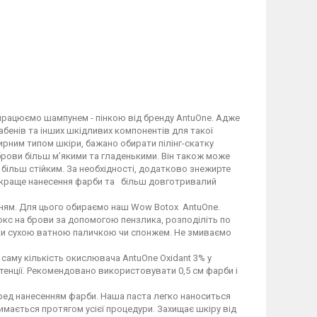
працюємо шампунем - пінкою від бренду AntuOne. Адже
арабенів та інших шкідливих компонентів для такої
жирним типом шкіри, бажано обирати пілінг-скатку
 брови більш м’якими та гладенькими. Він також може
більш стійким. За необхідності, додатково знежирте
 краще нанесення фарби та більш довготривалий
ням. Для цього обираємо наш Wow Botox AntuOne.
кс на брови за допомогою пензлика, розподіліть по
шки сухою ватною паличкою чи спонжем. Не змиваємо
 саму кількість окислювача AntuOne Oxidant 3% у
стенції. Рекомендовано використовувати 0,5 см фарби і
еред нанесенням фарби. Наша паста легко наноситься
римається протягом усієї процедури. Захищає шкіру від