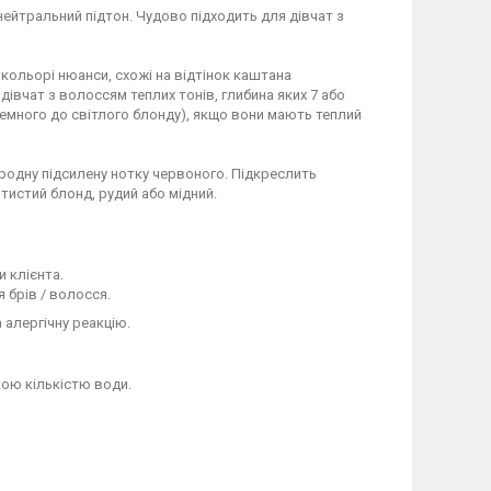
 нейтральний підтон. Чудово підходить для дівчат з
 кольорі нюанси, схожі на відтінок каштана
івчат з волоссям теплих тонів, глибина яких 7 або
 темного до світлого блонду), якщо вони мають теплий
ородну підсилену нотку червоного. Підкреслить
тистий блонд, рудий або мідний.
 клієнта.
 брів / волосся.
алергічну реакцію.
кою кількістю води.