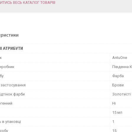
ИТИСЬ ВЕСЬ КАТАЛОГ ТОВАРІВ
еристики
І АТРИБУТИ
к
AntuOne
виробник
Південна 
бу
Фарба
 застосування
Брови
відтінок фарби
Золотисті 
ргенний
Ні
15 мл
ь в упаковці
1
асобу
15