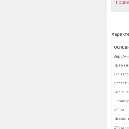
ПОДИВ
Характ
ОСНОВН
Виробни
Країна 
Тип засо
Область
Колір і 
Гіпоале
Об`єм
Кількіст
Об'єм з