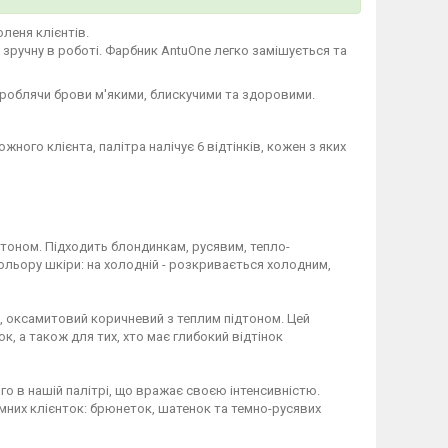
леня клієнтів.
 зручну в роботі. Фарбник AntuOne легко замішується та
 роблячи брови м'якими, блискучими та здоровими.
ного клієнта, палітра налічує 6 відтінків, кожен з яких
дтоном. Підходить блондинкам, русявим, тепло-
ольору шкіри: на холодній - розкривається холодним,
й, оксамитовий коричневий з теплим підтоном. Цей
к, а також для тих, хто має глибокий відтінок
го в нашій палітрі, що вражає своєю інтенсивністю.
емних клієнток: брюнеток, шатенок та темно-русявих