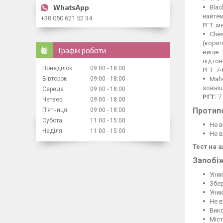
Blac
найте
+38 050 621 52 34
РГТ: м
Ches
(корич
Графік роботи
вище. 
підтон
Понеділок
09:00
18:00
РГТ: 7-
Вівторок
09:00
18:00
Maho
зовніш
Середа
09:00
18:00
РГТ:
7
Четвер
09:00
18:00
Пʼятниця
09:00
18:00
Протип
Субота
11:00
15:00
Не в
Неділя
11:00
15:00
Не в
Тест на 
Запобіж
Уник
Збер
Уник
Не 
Вик
Міст