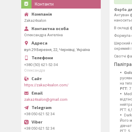
Контакти
Фарба дл
Антуван ф
наносить
Zakaz4salon
В складі 
Олександра Ангеліна
Формула 
Широкий с
окремий і
вул.29 Березня, 22, Чернівці, Україна
Свотчі фа
Палітра
+380 (50) 621-52-34
Олександра
Gol
русяви
на теп
https://zakaz4salon.com/
РГТ:
7
Medi
відтін
zakaz4salon@gmail.com
нейтр
РГТ: 6,
+38 050 621 52 34
Dark
Його м
дівчат
+38 050 621 52 34
РГТ: 5