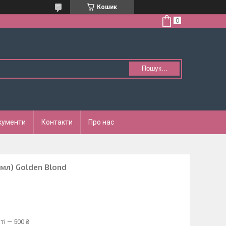
Кошик
Пошук...
кументи
Контакти
Про нас
 мл) Golden Blond
ті — 500 ₴