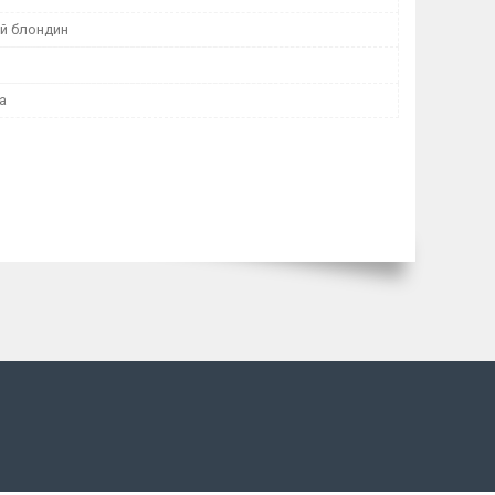
й блондин
а