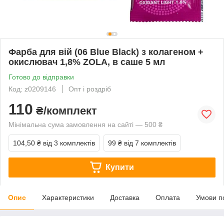
Фарба для вій (06 Blue Black) з колагеном +
окислювач 1,8% ZOLA, в саше 5 мл
Готово до відправки
Код: z0209146
Опт і роздріб
110
₴/комплект
Мінімальна сума замовлення на сайті — 500 ₴
104,50 ₴
від 3 комплектів
99 ₴
від 7 комплектів
Купити
Опис
Характеристики
Доставка
Оплата
Умови п