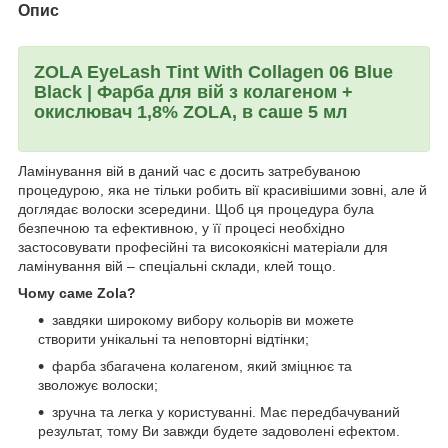
Опис
ZOLA EyeLash Tint With Collagen 06
Blue
Black
|
Фарба
д
ля вій
з колагеном +
окислювач 1,8% ZOLA, в саше 5 мл
Ламінування вій в даний час є досить затребуваною
процедурою, яка не тільки робить вії красивішими зовні, але й
доглядає волоски зсередини. Щоб ця процедура була
безпечною та ефективною, у її процесі необхідно
застосовувати професійні та високоякісні матеріали для
ламінування вій – спеціальні склади, клей тощо.
Чому саме Zola?
завдяки широкому вибору кольорів ви можете
створити унікальні та неповторні відтінки;
фарба збагачена колагеном, який зміцнює та
зволожує волоски;
зручна та легка у користуванні. Має передбачуваний
результат, тому Ви завжди будете задоволені ефектом.