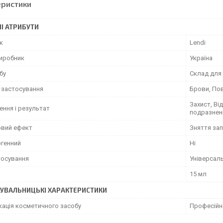
еристики
І АТРИБУТИ
к
Lendi
виробник
Україна
бу
Склад для
 застосування
Брови, Пові
Захист, Ві
ення і результат
подразнен
вий ефект
Зняття за
ргенний
Ні
тосування
Універсал
15 мл
УВАЛЬНИЦЬКІ ХАРАКТЕРИСТИКИ
кація косметичного засобу
Професійн