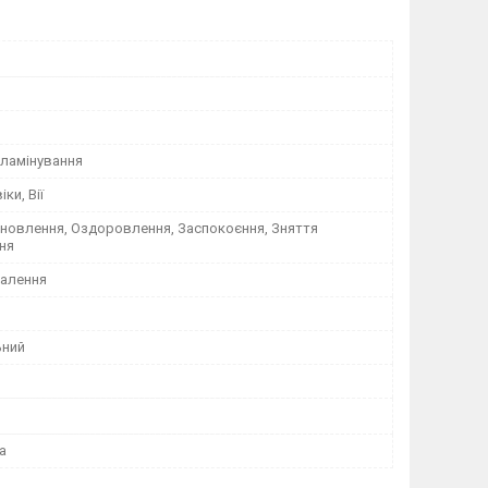
 ламінування
ки, Вії
дновлення, Оздоровлення, Заспокоєння, Зняття
ня
палення
ьний
а