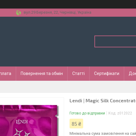
вул.29 Березня, 22, Чернівці, Україна
оплата
Повернення та обмін
Статті
Сертифікати
До
Lendi | Magic Silk Concentra
Готово до відправки
Код:
z012022
85 ₴
Мінімальна сума замовлення на сай