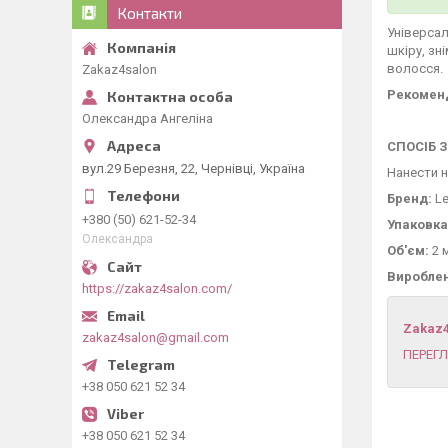
Контакти
Універса
шкіру, зн
волосся.
Zakaz4salon
Рекоменд
Олександра Ангеліна
СПОСІБ 
вул.29 Березня, 22, Чернівці, Україна
Нанести н
Бренд:
Le
+380 (50) 621-52-34
Упаковка
Олександра
Об'єм:
2 
Вироблено
https://zakaz4salon.com/
Zakaz
zakaz4salon@gmail.com
ПЕРЕГЛ
+38 050 621 52 34
+38 050 621 52 34