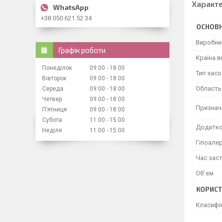
Характ
+38 050 621 52 34
ОСНОВН
Виробни
Графік роботи
Країна 
Понеділок
09:00
18:00
Тип засо
Вівторок
09:00
18:00
Область
Середа
09:00
18:00
Четвер
09:00
18:00
Признач
Пʼятниця
09:00
18:00
Субота
11:00
15:00
Додатко
Неділя
11:00
15:00
Гіпоале
Час зас
Об`єм
КОРИСТ
Класифі