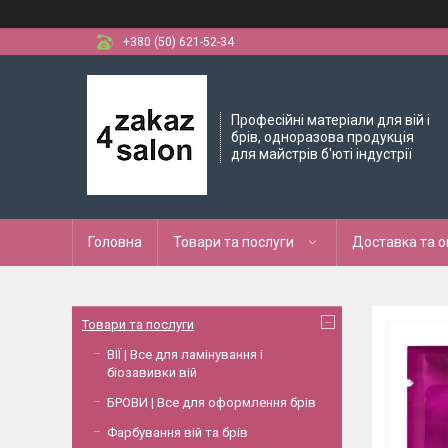
+380 (50) 621-52-34
Професійні матеріали для вій і
брів, одноразова продукція
для майстрів б'юті індустрії
Головна
Товари та послуги
Доставка та 
Товари та послуги
ВІЇ | Все для ламінування і
біозавивки вій
БРОВИ | Все для оформлення брів
Фарбування вій та брів