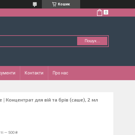
Кошик
Пошук...
кументи
Контакти
Про нас
te | Концентрат для вій та брів (саше), 2 мл
ті — 500 ₴