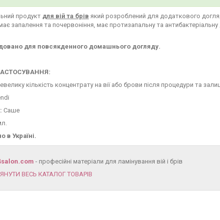
льний продукт
для вій та брів
який розроблений для додаткового догляду
імає запалення та почервоніння, має протизапальну та антибактеріальну
овано для повсякденного домашнього догляду.
ЗАСТОСУВАННЯ:
евелику кількість концентрату на вії або брови після процедури та зал
ndi
:
Саше
мл.
 в Україні.
4salon.com
- професійні матеріали для ламінування вій і брів
ЯНУТИ ВЕСЬ КАТАЛОГ ТОВАРІВ