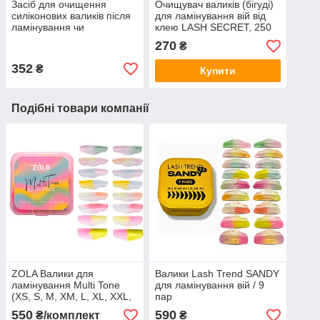
Засіб для очищення
Очищувач валиків (бігуді)
силіконових валиків після
для ламінування вій від
ламінування чи
клею LASH SECRET, 250
фарбування вій | Sculptor
мл
270
₴
lash | Silicone Pad
Cleanser 50 г
352
₴
Купити
Подібні товари компанії
ZOLA Валики для
Валики Lash Trend SANDY
ламінування Multi Tone
для ламінування вій / 9
(XS, S, M, XM, L, XL, XXL,
пар
3XL) 8 пар | для округлого
(XS,S,M,XM,M+,L,XL,XXL,3XL)
550
590
₴/комплект
₴
завитка