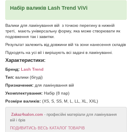
Набір валиків Lash Trend ViVi
Валики для ламінування вій з точкою перегину в нижній
треті, мають універсальну форму, яка може створювати як
подовження так і завитки.
Результат залежить від довжини вій та зони нанесення складів
Підходять на усі вії і вирішують всі задачі в ламінуванні.
Характеристики:
Бренд:
Lash Trend
Тип:
валики (бігуді)
Призначення:
для ламінування вій
Укомплектування:
Набір (8 пар)
Розміри валиків:
(XS, S, SS, M, L, LL, XL, XXL)
Zakaz4salon.com
- професійні матеріали для ламінування
вій і брів
ПОДИВИТИСЬ ВЕСЬ КАТАЛОГ ТОВАРІВ