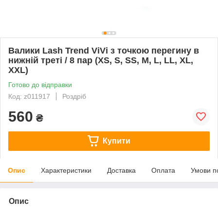
Валики Lash Trend ViVi з точкою перегину в
нижній треті / 8 пар (XS, S, SS, M, L, LL, XL,
XXL)
Готово до відправки
Код: z011917
Роздріб
560
₴
Купити
Опис
Характеристики
Доставка
Оплата
Умови п
Опис