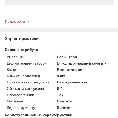
Приховати
Характеристики
Основні атрибути
Виробник
Lash Trend
Вид матеріалу і засоби
Бігуді для ламінування вій
Колір
Різні кольори
Кількість в упаковці
8 шт.
Призначення і результат
Ламінування вій
Область застосування
Вії
Гіпоалергенний
Так
Матеріал
Силікон
Вид інструменту
Валики
Користувальницькі характеристики