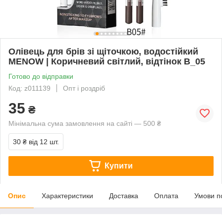
Олівець для брів зі щіточкою, водостійкий
MENOW | Коричневий світлий, відтінок В_05
Готово до відправки
Код: z011139
Опт і роздріб
35
₴
Мінімальна сума замовлення на сайті — 500 ₴
30 ₴
від 12 шт.
Купити
Опис
Характеристики
Доставка
Оплата
Умови п