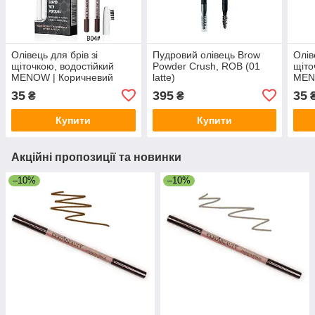
Олівець для брів зі
Пудровий олівець Brow
Олів
щіточкою, водостійкий
Powder Crush, ROB (01
щіто
MENOW | Коричневий
latte)
MEN
холодний, відтінок В_04
відт
35
395
35
₴
₴
Купити
Купити
Акційні пропозиції та новинки
–10%
–10%