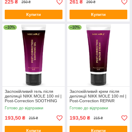
225
261
₴
₴
250 ₴
290 ₴
Купити
Купити
–10%
–10%
Заспокійливий гель після
Заспокійливий крем після
депіляції NIKK MOLE 100 ml |
депіляції NIKK MOLE 100 ml |
Post-Correction SOOTHING
Post-Correction REPAIR
GEL
CREAM
Готово до відправки
Готово до відправки
193,50
193,50
₴
₴
215 ₴
215 ₴
Купити
Купити