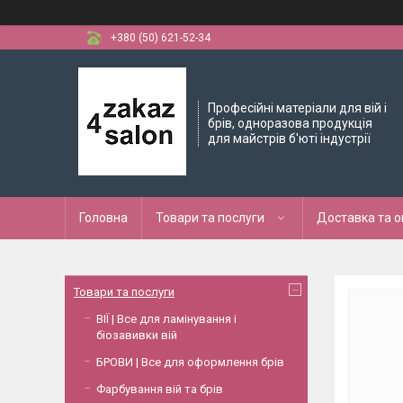
+380 (50) 621-52-34
Професійні матеріали для вій і
брів, одноразова продукція
для майстрів б'юті індустрії
Головна
Товари та послуги
Доставка та 
Товари та послуги
ВІЇ | Все для ламінування і
біозавивки вій
БРОВИ | Все для оформлення брів
Фарбування вій та брів