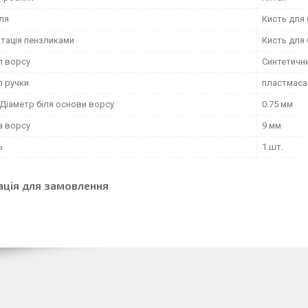
ля
Кисть для 
тація пензликами
Кисть для 
л ворсу
Синтетичн
л ручки
пластмаса
Діаметр біля основи ворсу
0.75 мм
 ворсу
9 мм
ь
1 шт.
ація для замовлення