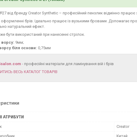
27 від бренду Creator Synthetic – професійний пензлик відмінно працює
 оформленні брів. Ідеально працює із вузькими бровами. Допомагає пром
ьно натуральний ефект.
же бути використаний при нанесенні стрілок.
 ворсу:
9мм;
ворсу біля основи:
0,75мм
4salon.com
- професійні матеріали для ламінування вій і брів
ИТИСЬ ВЕСЬ КАТАЛОГ ТОВАРІВ
еристики
І АТРИБУТИ
к
Creator
виробник
Китай