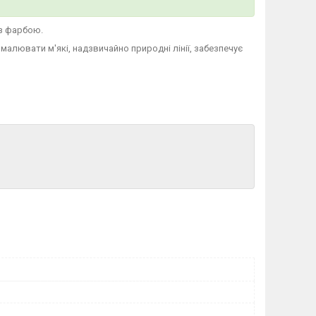
 з фарбою.
алювати м'які, надзвичайно природні лінії, забезпечує