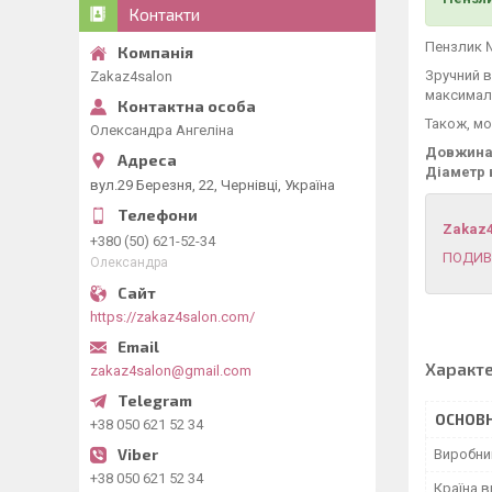
Контакти
Пензлик №
Зручний в
Zakaz4salon
максимал
Також, мо
Олександра Ангеліна
Довжина
Діаметр 
вул.29 Березня, 22, Чернівці, Україна
Zakaz
+380 (50) 621-52-34
ПОДИВ
Олександра
https://zakaz4salon.com/
Характ
zakaz4salon@gmail.com
ОСНОВН
+38 050 621 52 34
Виробни
+38 050 621 52 34
Країна 