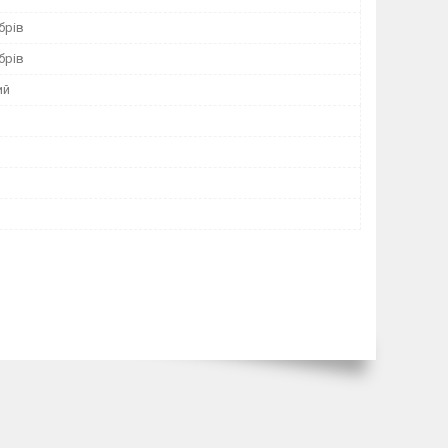
брів
брів
ий