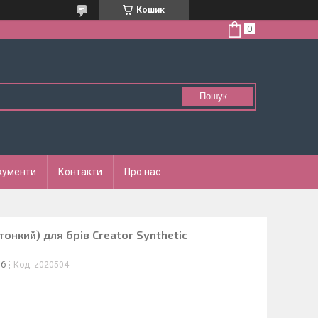
Кошик
Пошук...
кументи
Контакти
Про нас
онкий) для брів Creator Synthetic
іб
Код:
z020504