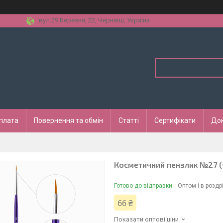
вул.29 Березня, 22, Чернівці, Україна
оплата
Повернення та обмін
Статті
Сертифікати
До
Косметичний пензлик №27 (т
Готово до відправки
Оптом і в роздр
66 ₴
Показати оптові ціни