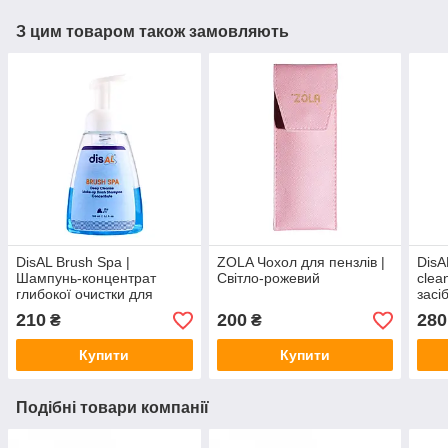
З цим товаром також замовляють
DisAL Brush Spa |
ZOLA Чохол для пензлів |
DisA
Шампунь-концентрат
Світло-рожевий
clea
глибокої очистки для
засі
косметичних пензлів
косм
210
200
280
₴
₴
150мл
200
Купити
Купити
Подібні товари компанії