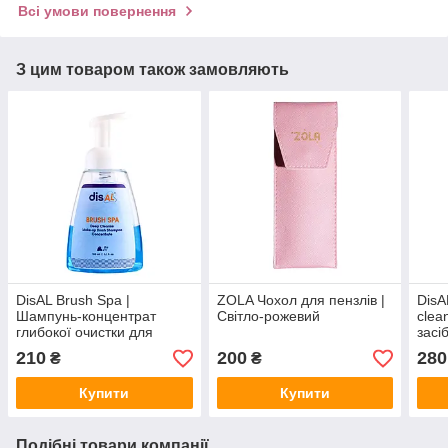
Всі умови повернення
З цим товаром також замовляють
DisAL Brush Spa |
ZOLA Чохол для пензлів |
DisA
Шампунь-концентрат
Світло-рожевий
clea
глибокої очистки для
засі
косметичних пензлів
косм
210
200
280
₴
₴
150мл
200
Купити
Купити
Подібні товари компанії