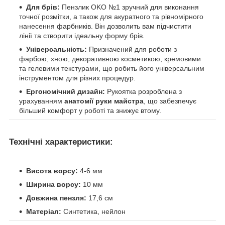
Для брів:
Пензлик OKO №1 зручний для виконання
точної розмітки, а також для акуратного та рівномірного
нанесення фарбників. Він дозволить вам підчистити
лінії та створити ідеальну форму брів.
Універсальність:
Призначений для роботи з
фарбою, хною, декоративною косметикою, кремовими
та гелевими текстурами, що робить його універсальним
інструментом для різних процедур.
Ергономічний дизайн:
Рукоятка розроблена з
урахуванням
анатомії руки майстра
, що забезпечує
більший комфорт у роботі та знижує втому.
Технічні характеристики:
Висота ворсу:
4-6 мм
Ширина ворсу:
10 мм
Довжина пензля:
17,6 см
Матеріал:
Синтетика, нейлон