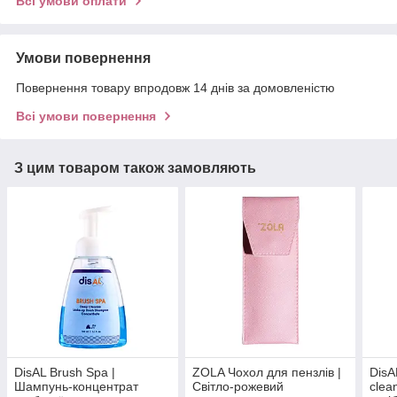
Всі умови оплати
Умови повернення
Повернення товару впродовж 14 днів за домовленістю
Всі умови повернення
З цим товаром також замовляють
DisAL Brush Spa |
ZOLA Чохол для пензлів |
DisA
Шампунь-концентрат
Світло-рожевий
clea