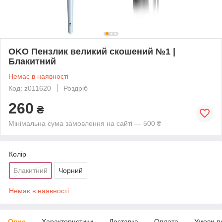
OKO Пензлик великий скошений №1 |
Блакитний
Немає в наявності
Код: z011620
Роздріб
260
₴
Мінімальна сума замовлення на сайті — 500 ₴
Колір
Блакитний
Чорний
Немає в наявності
Опис
Характеристики
Доставка
Оплата
Умови п