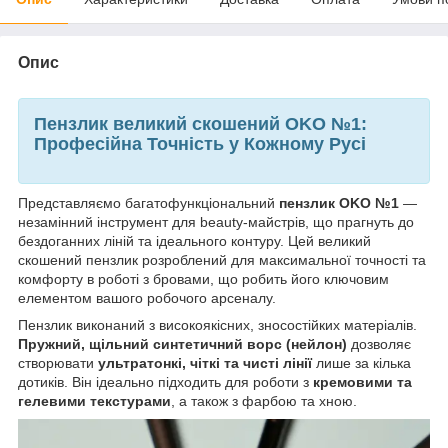
Опис
Пензлик великий скошений OKO №1:
Професійна Точність у Кожному Русі
Представляємо багатофункціональний
пензлик OKO №1
—
незамінний інструмент для beauty-майстрів, що прагнуть до
бездоганних ліній та ідеального контуру. Цей великий
скошений пензлик розроблений для максимальної точності та
комфорту в роботі з бровами, що робить його ключовим
елементом вашого робочого арсеналу.
Пензлик виконаний з високоякісних, зносостійких матеріалів.
Пружний, щільний синтетичний ворс (нейлон)
дозволяє
створювати
ультратонкі, чіткі та чисті лінії
лише за кілька
дотиків. Він ідеально підходить для роботи з
кремовими та
гелевими текстурами
, а також з фарбою та хною.