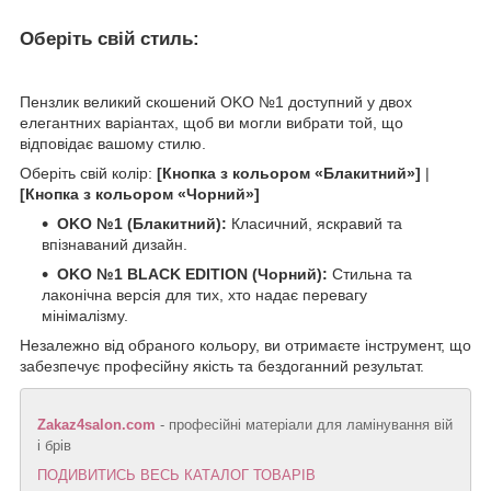
Оберіть свій стиль:
Пензлик великий скошений OKO №1 доступний у двох
елегантних варіантах, щоб ви могли вибрати той, що
відповідає вашому стилю.
Оберіть свій колір:
[Кнопка з кольором «Блакитний»]
|
[Кнопка з кольором «Чорний»]
OKO №1 (Блакитний):
Класичний, яскравий та
впізнаваний дизайн.
OKO №1 BLACK EDITION (Чорний):
Стильна та
лаконічна версія для тих, хто надає перевагу
мінімалізму.
Незалежно від обраного кольору, ви отримаєте інструмент, що
забезпечує професійну якість та бездоганний результат.
Zakaz4salon.com
- професійні матеріали для ламінування вій
і брів
ПОДИВИТИСЬ ВЕСЬ КАТАЛОГ ТОВАРІВ