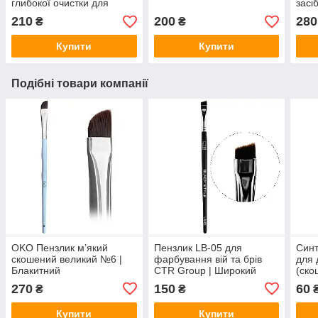
глибокої очистки для
засі
косметичних пензлів
косм
210
200
280
₴
₴
150мл
200
Купити
Купити
Подібні товари компанії
OKO Пензлик м’який
Пензлик LB-05 для
Синт
скошений великий №6 |
фарбування вій та брів
для 
Блакитний
CTR Group | Широкий
(ско
Скошений
Synt
270
150
60
₴
₴
Купити
Купити