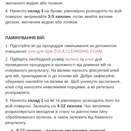
змоченого водою або тоніком.
4. Нанесіть
склад 3
на брови, рівномірно розподіліть по всій
поверхні, витримайте
3-5 хвилин
, потім змийте ватним
диском, змоченим водою або тоніком.
ЛАМІНУВАННЯ ВІЙ:
1. Підготуйте вії до процедури ламінування за допомогою
очищаючої
піни для брів ZOLA CLEANSING FOAM
.
2. Підберіть необхідний розмір
валика
та
клей
для
проведення процедури в залежності від довжини вій та
очікуваного результату. На валики нанесіть фіксуючий клей
для вій, прикладаючи їх до основи вій. Добре зафіксуйте,
обережно наклейте на валики вії. Щоб уникнути застигання,
клей слід наносити невеликими порціями, а вії ретельно
розправляти.
3. Нанесіть
склад 1
на вії та рівномірно розподіліть його по
всій поверхні. Залишіть на
4-12 хвилин
. Час витримки
розраховується виходячи зі стану та діагностики типу
оброблюваного волоска, а також залежить від бажаного
результату.
8-12 хвилин – волоски неслухняні, жорсткі,