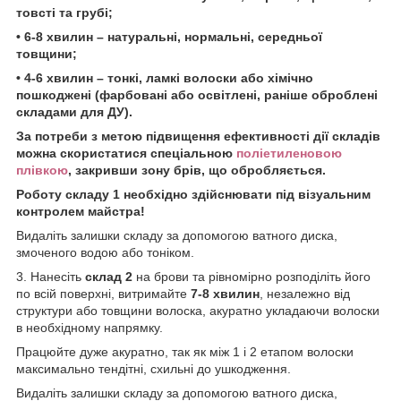
товсті та грубі;
• 6-8 хвилин – натуральні, нормальні, середньої
товщини;
• 4-6 хвилин – тонкі, ламкі волоски або хімічно
пошкоджені (фарбовані або освітлені, раніше оброблені
складами для ДУ).
За потреби з метою підвищення ефективності дії складів
можна скористатися спеціальною
поліетиленовою
плівкою
, закривши зону брів, що обробляється.
Роботу складу 1 необхідно здійснювати під візуальним
контролем майстра!
Видаліть залишки складу за допомогою ватного диска,
змоченого водою або тоніком.
3. Нанесіть
склад 2
на брови та рівномірно розподіліть його
по всій поверхні, витримайте
7-8 хвилин
, незалежно від
структури або товщини волоска, акуратно укладаючи волоски
в необхідному напрямку.
Працюйте дуже акуратно, так як між 1 і 2 етапом волоски
максимально тендітні, схильні до ушкодження.
Видаліть залишки складу за допомогою ватного диска,