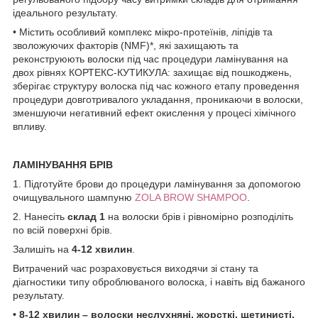
ідеального результату.
• Містить особливий комплекс мікро-протеїнів, ліпідів та
зволожуючих факторів (NMF)*, які захищають та
реконструюють волоски під час процедури ламінування на
двох рівнях КОРТЕКС-КУТИКУЛА: захищає від пошкоджень,
зберігає структуру волоска під час кожного етапу проведення
процедури довготривалого укладання, проникаючи в волоски,
зменшуючи негативний ефект окислення у процесі хімічного
впливу.
ЛАМІНУВАННЯ БРІВ
1. Підготуйте брови до процедури ламінування за допомогою
очищувального шампуню
ZOLA BROW SHAMPOO
.
2. Нанесіть
склад 1
на волоски брів і рівномірно розподіліть
по всій поверхні брів.
Залишіть на
4-12 хвилин
.
Витрачений час розраховується виходячи зі стану та
діагностики типу оброблюваного волоска, і навіть від бажаного
результату.
• 8-12 хвилин – волоски неслухняні, жорсткі, щетинисті,