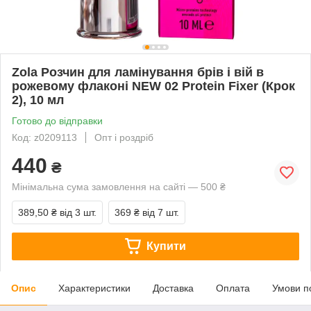
Zola Розчин для ламінування брів і вій в
рожевому флаконі NEW 02 Protein Fixer (Крок
2), 10 мл
Готово до відправки
Код: z0209113
Опт і роздріб
440
₴
Мінімальна сума замовлення на сайті — 500 ₴
389,50 ₴
від 3 шт.
369 ₴
від 7 шт.
Купити
Опис
Характеристики
Доставка
Оплата
Умови п