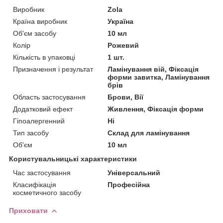
Виробник
Zola
Країна виробник
Україна
Об'єм засобу
10 мл
Колір
Рожевий
Кількість в упаковці
1 шт.
Призначення і результат
Ламінування вій, Фіксація
форми завитка, Ламінування
брів
Область застосування
Брови, Вії
Додатковий ефект
Живлення, Фіксація форми
Гіпоалергенний
Ні
Тип засобу
Склад для ламінування
Об'єм
10 мл
Користувальницькі характеристики
Час застосування
Універсальний
Класифікація
Професійна
косметичного засобу
Приховати