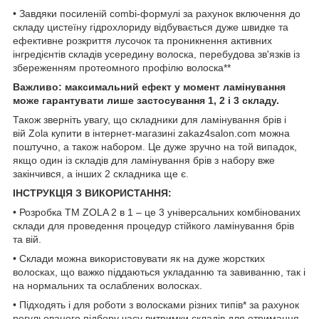
• Завдяки посиленій combi-формулі за рахунок включення до
складу цистеїну гідрохлориду відбувається дуже швидке та
ефективне розкриття лусочок та проникнення активних
інгредієнтів складів усередину волоска, перебудова зв'язків із
збереженням протеомного профілю волоска**
Важливо: максимальний ефект у момент ламінування
може гарантувати лише застосування 1, 2 і 3 складу.
Також зверніть увагу, що складники для ламінування брів і
вій Zola купити в інтернет-магазині zakaz4salon.com можна
поштучно, а також набором. Це дуже зручно на той випадок,
якщо один із складів для ламінування брів з набору вже
закінчився, а інших 2 складника ще є.
ІНСТРУКЦІЯ З ВИКОРИСТАННЯ:
• Розробка ТМ ZOLA 2 в 1 – це 3 універсальних комбінованих
склади для проведення процедур стійкого ламінування брів
та вій.
• Склади можна використовувати як на дуже жорстких
волосках, що важко піддаються укладанню та завиванню, так і
на нормальних та ослаблених волосках.
• Підходять і для роботи з волосками різних типів* за рахунок
регульованого підбору часу витримки складів для отримання