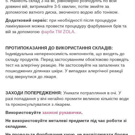
5. Нанесіть склад 3 на вії, рівномірно розподіліть по всій
довжині вій, витримайте 3-5 хвилин, потім змийте за
допомогою ватного диска, змоченого водою або тоніком.
Додатковий сервіс:
при необхідності після процедури
ламінування можна провести процедуру фарбування брів та
вій за допомогою
фарби ТМ ZOLA
.
ПРОТИПОКАЗАННЯ ДО ВИКОРИСТАННЯ СКЛАДІВ:
Індивідуальна непереносимість компонентів, що входять до
складу продуктів. Перед застосуванням обовʼязково проведіть
тест на алергічну реакцію. Не застосовуйте на запалених та
пошкоджених ділянках шкіри. У випадках алергічної реакції
слід звернутися до лікаря.
ЗАХОДИ ПОПЕРЕДЖЕННЯ:
Уникати потрапляння в очі. У
разі попадання у вічі негайно промити великою кількістю води
та проконсультуватися з лікарем.
Використовуйте
захисні рукавички
.
Не використовуйте металеві предмети під час роботи зі
складами.
Не проводьте фарбування хною, не висвітлювати брови