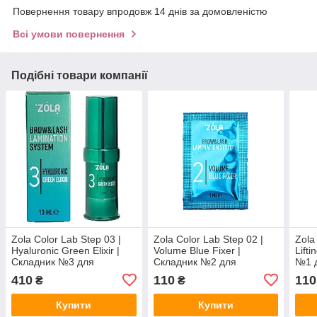
Повернення товару впродовж 14 днів за домовленістю
Всі умови повернення
Подібні товари компанії
Zola Color Lab Step 03 |
Zola Color Lab Step 02 |
Zola
Hyaluronic Green Elixir |
Volume Blue Fixer |
Lift
Складник №3 для
Складник №2 для
№1 д
ламінування вій і брів |
ламінування вій і брів |
брів
410
110
110
₴
₴
Флакон 10 мл
Саше 1 мл
Купити
Купити