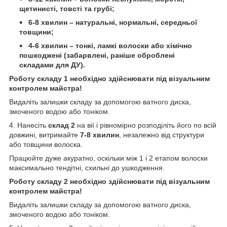
щетинисті, товсті та грубі;
6-8 хвилин – натуральні, нормальні, середньої
товщини;
4-6 хвилин – тонкі, ламкі волоски або хімічно
пошкоджені (забарвлені, раніше оброблені
складами для ДУ).
Роботу складу 1 необхідно здійснювати під візуальним
контролем майстра!
Видаліть залишки складу за допомогою ватного диска,
змоченого водою або тоніком.
4. Нанесіть
склад 2
на вії і рівномірно розподіліть його по всій
довжині, витримайте
7-8 хвилин
, незалежно від структури
або товщини волоска.
Працюйте дуже акуратно, оскільки між 1 і 2 етапом волоски
максимально тендітні, схильні до ушкодження.
Роботу складу 2 необхідно здійснювати під візуальним
контролем майстра!
Видаліть залишки складу за допомогою ватного диска,
змоченого водою або тоніком.