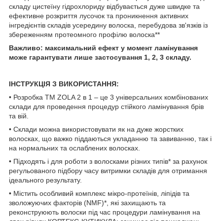
складу цистеїну гідрохлориду відбувається дуже швидке та
ефективне розкриття лусочок та проникнення активних
інгредієнтів складів усередину волоска, перебудова зв'язків із
збереженням протеомного профілю волоска**
Важливо: максимальний ефект у момент ламінування
може гарантувати лише застосування 1, 2, 3 складу.
ІНСТРУКЦІЯ З ВИКОРИСТАННЯ:
• Розробка ТМ ZOLA 2 в 1 – це 3 універсальних комбінованих
склади для проведення процедур стійкого ламінування брів
та вій.
• Склади можна використовувати як на дуже жорстких
волосках, що важко піддаються укладанню та завиванню, так і
на нормальних та ослаблених волосках.
• Підходять і для роботи з волосками різних типів* за рахунок
регульованого підбору часу витримки складів для отримання
ідеального результату.
• Містить особливий комплекс мікро-протеїнів, ліпідів та
зволожуючих факторів (NMF)*, які захищають та
реконструюють волоски під час процедури ламінування на