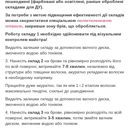
пошкоджені (фарбовані або освітлені, раніше оброблені
складами для ДУ).
За потреби з метою підвищення ефективності дії складів
можна скористатися спеціальною
поліетиленовою
плівкою
, закривши зону брів, що обробляється.
Роботу складу 1 необхідно здійснювати під візуальним
контролем майстра!
Видаліть залишки складу за допомогою ватного диска,
змоченого водою або тоніком.
3. Нанесіть
склад 2
на брови та рівномірно розподіліть його
по всій поверхні, витримайте
7-8 хвилин
, незалежно від
структури або товщини волоска, акуратно укладаючи волоски
в необхідному напрямку.
Працюйте дуже акуратно, так як між 1 і 2 етапом волоски
максимально тендітні, схильні до ушкодження.
Видаліть залишки складу за допомогою ватного диска,
змоченого водою або тоніком.
4. Нанесіть
склад 3
на брови, рівномірно розподіліть по всій
поверхні, витримайте
3-5 хвилин
, потім змийте ватним
диском, змоченим водою або тоніком.