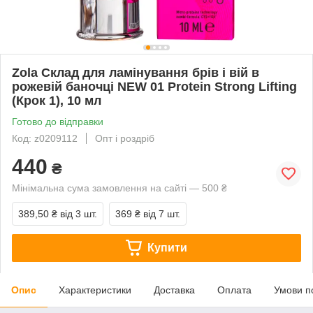
Zola Склад для ламінування брів і вій в
рожевій баночці NEW 01 Protein Strong Lifting
(Крок 1), 10 мл
Готово до відправки
Код: z0209112
Опт і роздріб
440
₴
Мінімальна сума замовлення на сайті — 500 ₴
389,50 ₴
від 3 шт.
369 ₴
від 7 шт.
Купити
Опис
Характеристики
Доставка
Оплата
Умови п