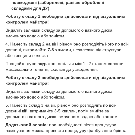
пошкоджені (забарвлені, раніше оброблені
складами для ДУ).
Роботу складу 1 необхідно здійснювати під візуальним
контролем майстра!
Видаліть залишки складу за допомогою ватного диска,
змоченого водою або тоніком.
4. Нанесіть
склад 2
на вії і рівномірно розподіліть його по всій
довжині, витримайте
7-8 хвилин
, незалежно від структури
або товщини волоска.
Працюйте дуже акуратно, оскільки між 1 і 2 етапом волоски
максимально тендітні, схильні до ушкодження.
Роботу складу 2 необхідно здійснювати під візуальним
контролем майстра!
Видаліть залишки складу за допомогою ватного диска,
змоченого водою або тоніком.
5. Нанесіть склад 3 на вії, рівномірно розподіліть по всій
довжині вій, витримайте 3-5 хвилин, потім змийте за
допомогою ватного диска, змоченого водою або тоніком.
Додатковий сервіс:
при необхідності після процедури
ламінування можна провести процедуру фарбування брів та