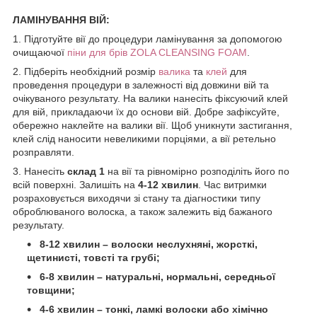
ЛАМІНУВАННЯ ВІЙ:
1. Підготуйте вії до процедури ламінування за допомогою
очищаючої
піни для брів ZOLA CLEANSING FOAM
.
2. Підберіть необхідний розмір
валика
та
клей
для
проведення процедури в залежності від довжини вій та
очікуваного результату. На валики нанесіть фіксуючий клей
для вій, прикладаючи їх до основи вій. Добре зафіксуйте,
обережно наклейте на валики вії. Щоб уникнути застигання,
клей слід наносити невеликими порціями, а вії ретельно
розправляти.
3. Нанесіть
склад 1
на вії та рівномірно розподіліть його по
всій поверхні. Залишіть на
4-12 хвилин
. Час витримки
розраховується виходячи зі стану та діагностики типу
оброблюваного волоска, а також залежить від бажаного
результату.
8-12 хвилин – волоски неслухняні, жорсткі,
щетинисті, товсті та грубі;
6-8 хвилин – натуральні, нормальні, середньої
товщини;
4-6 хвилин – тонкі, ламкі волоски або хімічно