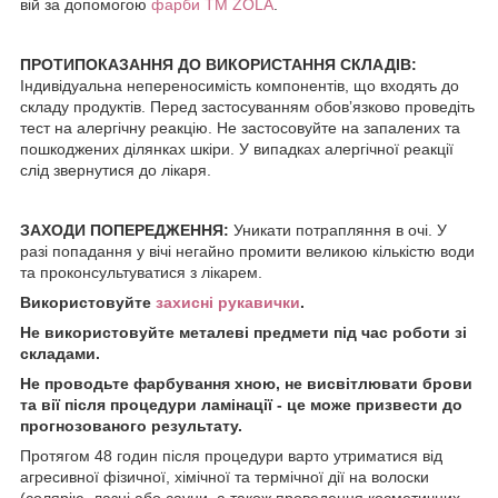
вій за допомогою
фарби ТМ ZOLA
.
ПРОТИПОКАЗАННЯ ДО ВИКОРИСТАННЯ СКЛАДІВ:
Індивідуальна непереносимість компонентів, що входять до
складу продуктів. Перед застосуванням обовʼязково проведіть
тест на алергічну реакцію. Не застосовуйте на запалених та
пошкоджених ділянках шкіри. У випадках алергічної реакції
слід звернутися до лікаря.
ЗАХОДИ ПОПЕРЕДЖЕННЯ:
Уникати потрапляння в очі. У
разі попадання у вічі негайно промити великою кількістю води
та проконсультуватися з лікарем.
Використовуйте
захисні рукавички
.
Не використовуйте металеві предмети під час роботи зі
складами.
Не проводьте фарбування хною, не висвітлювати брови
та вії після процедури ламінації - це може призвести до
прогнозованого результату.
Протягом 48 годин після процедури варто утриматися від
агресивної фізичної, хімічної та термічної дії на волоски