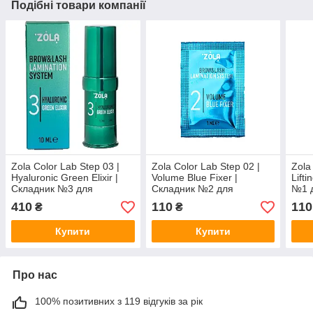
Подібні товари компанії
Zola Color Lab Step 03 |
Zola Color Lab Step 02 |
Zola
Hyaluronic Green Elixir |
Volume Blue Fixer |
Lift
Складник №3 для
Складник №2 для
№1 д
ламінування вій і брів |
ламінування вій і брів |
брів
410
110
110
₴
₴
Флакон 10 мл
Саше 1 мл
Купити
Купити
Про нас
100% позитивних з 119 відгуків за рік