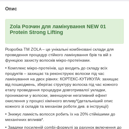
Опис
Zola Розчин для ламінування NEW 01
Protein Strong Lifting
Розробка ТМ ZOLA – це унікальні комбіновані склади для
проведення процедур стійкого ламінування брів та вій з
функцією захисту волосків мікро-протеїнами.
• Комплекс мікро-протеїнів, що входить до складу всіх
продуктів – захищає та реконструює волоски під час
ламінування на двох рівнях: КОРТЕКС-КУТИКУЛА: захищає
від пошкоджень, зберігає структуру волоска під час кожного
етапу проведення процедури довготривалої укладки,
проникаючи у волоски, зменшуючи негативний ефект
окислення у процесі хімічного впливу*(детальніший опис
кожного зі складів та механізм роботи див. в інструкції)
• Знижує ламкість волосся робить їх на 20% стійкішими до
механічних впливів*.
• Завдяки посиленій combi-формулі за рахунок включення до