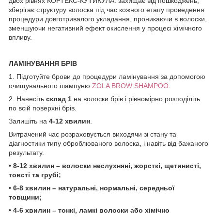
двох рівнях КОРТЕКС-КУТИКУЛА: захищає від пошкоджень,
зберігає структуру волоска під час кожного етапу проведення
процедури довготривалого укладання, проникаючи в волоски,
зменшуючи негативний ефект окислення у процесі хімічного
впливу.
ЛАМІНУВАННЯ БРІВ
1. Підготуйте брови до процедури ламінування за допомогою
очищувального шампуню
ZOLA BROW SHAMPOO
.
2. Нанесіть
склад 1
на волоски брів і рівномірно розподіліть
по всій поверхні брів.
Залишіть на
4-12 хвилин
.
Витрачений час розраховується виходячи зі стану та
діагностики типу оброблюваного волоска, і навіть від бажаного
результату.
• 8-12 хвилин – волоски неслухняні, жорсткі, щетинисті,
товсті та грубі;
• 6-8 хвилин – натуральні, нормальні, середньої
товщини;
• 4-6 хвилин – тонкі, ламкі волоски або хімічно