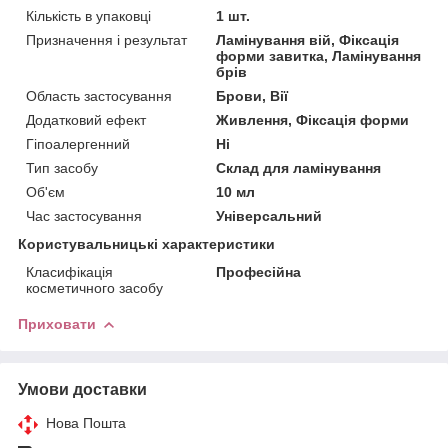
Кількість в упаковці
1 шт.
Призначення і результат
Ламінування вій, Фіксація
форми завитка, Ламінування
брів
Область застосування
Брови, Вії
Додатковий ефект
Живлення, Фіксація форми
Гіпоалергенний
Ні
Тип засобу
Склад для ламінування
Об'єм
10 мл
Час застосування
Універсальний
Користувальницькі характеристики
Класифікація
Професійна
косметичного засобу
Приховати
Умови доставки
Нова Пошта