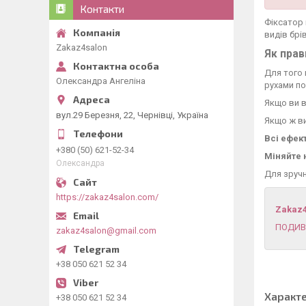
Контакти
Фіксатор
видів брі
Zakaz4salon
Як прав
Для того 
Олександра Ангеліна
рухами по
Якщо ви в
вул.29 Березня, 22, Чернівці, Україна
Якщо ж ви
Всі ефек
+380 (50) 621-52-34
Міняйте 
Олександра
Для зручн
https://zakaz4salon.com/
Zakaz
ПОДИВ
zakaz4salon@gmail.com
+38 050 621 52 34
Характ
+38 050 621 52 34