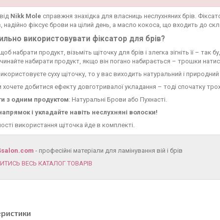
 від
Nikk Mole
справжня знахідка для власниць неслухняних брів. Фіксато
в, надійно фіксує брови на цілий день, а масло кокоса, що входить до ск
ильно використовувати фіксатор для брів?
щоб набрати продукт, візьміть щіточку для брів і злегка зігніть її – так
чинайте набирати продукт, якщо він погано набирається – трошки натисні
икористовуєте суху щіточку, то у вас виходить натуральний і природний
 хочете добитися ефекту довготривалої укладання – тоді спочатку трох
ти з одним продуктом
: Натуральні Брови або Пухнасті.
напрямок і укладайте навіть неслухняні волоски!
ості використання щіточка йде в комплекті.
4salon.com
- професійні матеріали для ламінування вій і брів
ИТИСЬ ВЕСЬ КАТАЛОГ ТОВАРІВ
еристики