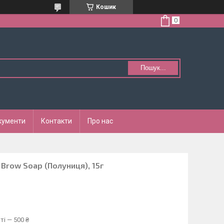
Кошик
Пошук...
кументи
Контакти
Про нас
 Brow Soap (Полуниця), 15г
ті — 500 ₴