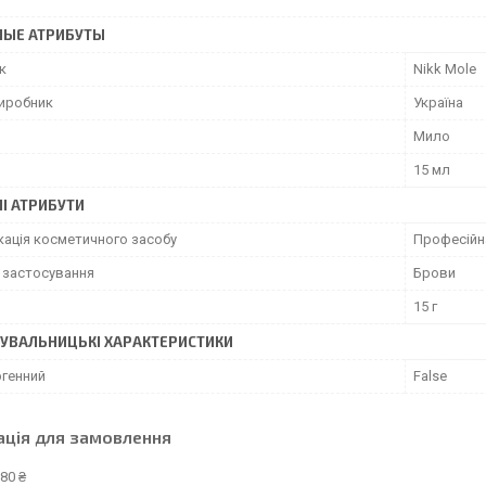
НЫЕ АТРИБУТЫ
к
Nikk Mole
виробник
Україна
Мило
15 мл
І АТРИБУТИ
кація косметичного засобу
Професійн
 застосування
Брови
15 г
УВАЛЬНИЦЬКІ ХАРАКТЕРИСТИКИ
ргенний
False
ація для замовлення
80 ₴