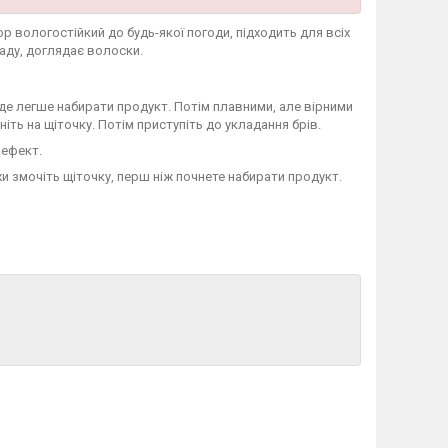
р вологостійкий до будь-якої погоди, підходить для всіх
ладу, доглядає волоски.
 буде легше набирати продукт. Потім плавними, але вірними
ть на щіточку. Потім приступіть до укладання брів.
 ефект.
и змочіть щіточку, перш ніж почнете набирати продукт.