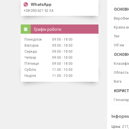
ОСНОВ
+38 050 621 52 34
Виробни
Країна 
Графік роботи
Тип
Понеділок
09:00
18:00
Об`єм
Вівторок
09:00
18:00
Середа
09:00
18:00
ОСНОВН
Четвер
09:00
18:00
Класифі
Пʼятниця
09:00
18:00
Субота
11:00
15:00
Область
Неділя
11:00
15:00
Вага
КОРИСТ
Гіпоале
Інформ
Ціна:
217,