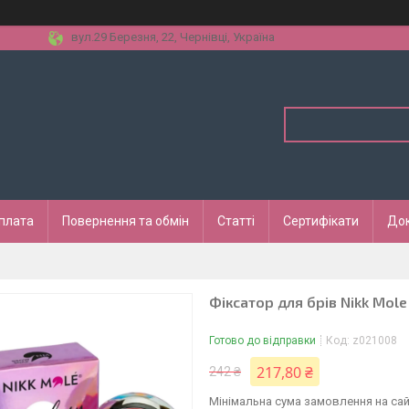
вул.29 Березня, 22, Чернівці, Україна
оплата
Повернення та обмін
Статті
Сертифікати
До
Фіксатор для брів Nikk Mole
Готово до відправки
Код:
z021008
217,80 ₴
242 ₴
Мінімальна сума замовлення на сай