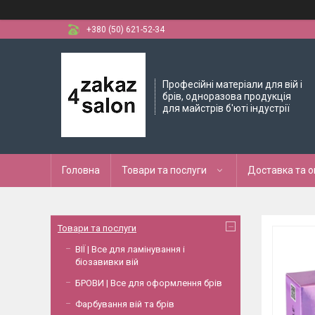
+380 (50) 621-52-34
Професійні матеріали для вій і
брів, одноразова продукція
для майстрів б'юті індустрії
Головна
Товари та послуги
Доставка та 
Товари та послуги
ВІЇ | Все для ламінування і
біозавивки вій
БРОВИ | Все для оформлення брів
Фарбування вій та брів