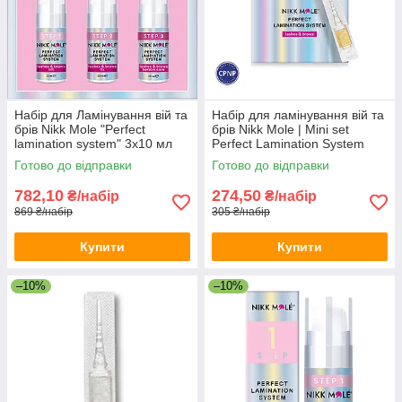
Набір для Ламінування вій та
Набір для ламінування вій та
брів Nikk Mole "Perfect
брів Nikk Mole | Mini set
lamination system" 3х10 мл
Perfect Lamination System
Готово до відправки
Готово до відправки
782,10
274,50
₴/набір
₴/набір
869 ₴/набір
305 ₴/набір
Купити
Купити
–10%
–10%