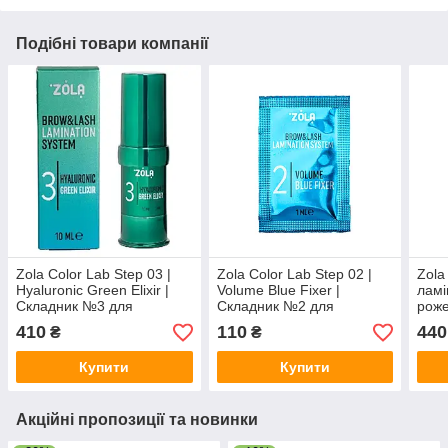
Подібні товари компанії
Zola Color Lab Step 03 |
Zola Color Lab Step 02 |
Zola
Hyaluronic Green Elixir |
Volume Blue Fixer |
ламі
Складник №3 для
Складник №2 для
роже
ламінування вій і брів |
ламінування вій і брів |
Prot
410
110
440
₴
₴
Флакон 10 мл
Саше 1 мл
мл
Купити
Купити
Акційні пропозиції та новинки