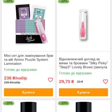
–20%
–10%
Міні сет для ламінування брів
Відновлюючий догляд за
та вій Amino Puzzle System
віями та бровами "Silky Pinky"
Lamination
"Step3" Lovely Brows (ампула
Готово до відправки
2,5 мл)
Готово до відправки
236
₴/набір
29,70
₴
33 ₴
295 ₴/набір
Купити
Купити
–10%
–10%