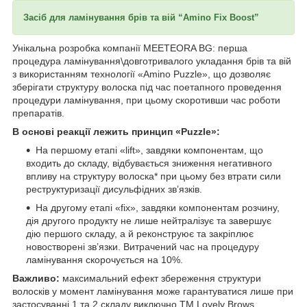
Засіб для ламінування брів та вій “Amino Fix Boost”
Унікальна розробка компанії MEETEORA BG: перша
процедура ламінування\довготривалого укладання брів та вій
з використанням технології «Amino Puzzle», що дозволяє
зберігати структуру волоска під час поетапного проведення
процедури ламінування, при цьому скоротивши час роботи
препаратів.
В основі реакції лежить принцип «Puzzle»:
На першому етапі «lift», завдяки компонентам, що
входить до складу, відбувається зниження негативного
впливу на структуру волоска* при цьому без втрати сили
реструктуризації дисульфідних зв’язків.
На другому етапі «fix», завдяки компонентам розчину,
дія другого продукту не лише нейтралізує та завершує
дію першого складу, а й реконструює та закріплює
новостворені зв’язки. Витрачений час на процедуру
ламінування скорочується на 10%.
Важливо:
максимальний ефект збереження структури
волосків у момент ламінування може гарантуватися лише при
застосуванні 1 та 2 складу виключно ТМ Lovely Brows.