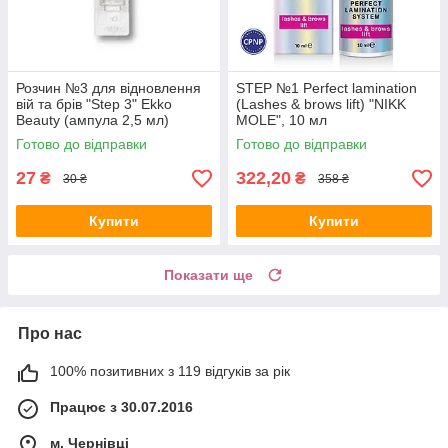
Розчин №3 для відновлення
STEP №1 Perfect lamination
вій та брів "Step 3" Ekko
(Lashes & brows lift) "NIKK
Beauty (ампула 2,5 мл)
MOLE", 10 мл
Готово до відправки
Готово до відправки
27
322,20
₴
₴
30 ₴
358 ₴
Купити
Купити
Показати ще
Про нас
100% позитивних з 119 відгуків за рік
Працює з 30.07.2016
м. Чернівці