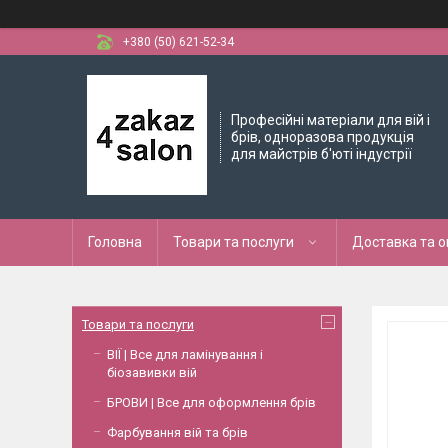
+380 (50) 621-52-34
Професійні матеріали для вій і
брів, одноразова продукція
для майстрів б'юті індустрії
Головна
Товари та послуги
Доставка та 
Товари та послуги
ВІЇ | Все для ламінування і
біозавивки вій
БРОВИ | Все для оформлення брів
Фарбування вій та брів