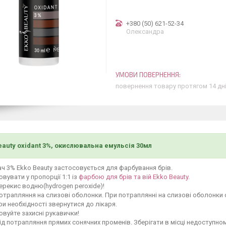
+380 (50) 621-52-34
Олександра
повернення товару протягом 14 дн
eauty oxidant 3%, окислювальна емульсія 30мл
 3% Ekko Beauty застосовується для фарбування брів.
вувати у пропорції 1:1 із
фарбою для брів та вій Ekko Beauty
.
ерекис водню(hydrogen peroxide)!
отрапляння на слизові оболонки. При потраплянні на слизові оболонки 
ри необхідності звернутися до лікаря.
вуйте захисні рукавички!
ід потрапляння прямих сонячних променів. Зберігати в місці недоступном