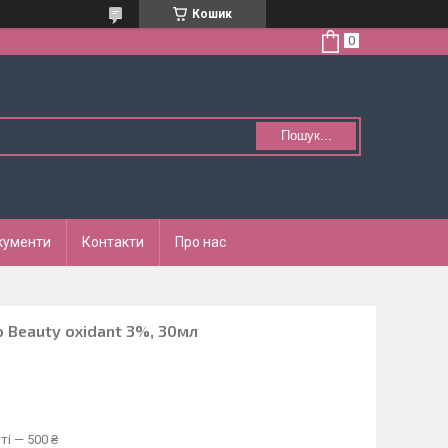
Кошик
Пошук...
кументи
Контакти
Про нас
 Beauty oxidant 3%, 30мл
ті — 500 ₴