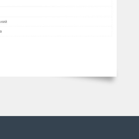
ьний
а