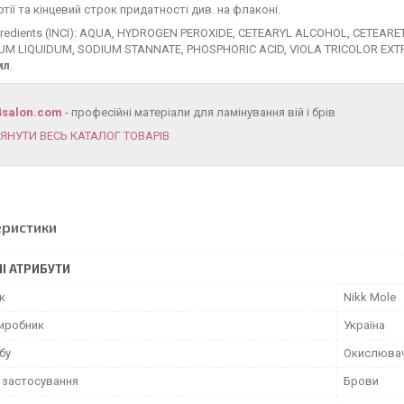
тії та кінцевий строк придатності див. на флаконі.
redients (INCI): AQUA, HYDROGEN PEROXIDE, CETEARYL ALCOHOL, CETEAR
UM LIQUIDUM, SODIUM STANNATE, PHOSPHORIC ACID, VIOLA TRICOLOR EX
мл
.
4salon.com
- професійні матеріали для ламінування вій і брів
ЯНУТИ ВЕСЬ КАТАЛОГ ТОВАРІВ
еристики
І АТРИБУТИ
к
Nikk Mole
виробник
Україна
бу
Окислюва
 застосування
Брови