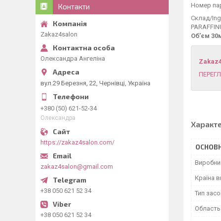
Номер пар
Контакти
Склад/Ing
PARAFFIN
Zakaz4salon
Об’єм 30
Олександра Ангеліна
Zakaz
ПЕРЕГЛ
вул.29 Березня, 22, Чернівці, Україна
+380 (50) 621-52-34
Олександра
Характ
https://zakaz4salon.com/
ОСНОВН
Виробни
zakaz4salon@gmail.com
Країна 
+38 050 621 52 34
Тип засо
Область
+38 050 621 52 34