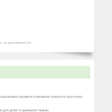
ів
за домовленістю
слід негайно промити їх великою кількістю проточної
у для дітей та домашніх тварин.