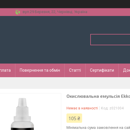
вул.29 Березня, 22, Чернівці, Україна
оплата
Повернення та обмін
Статті
Сертифікати
До
Окислювальна емульсія Ekko
Немає в наявності
Код:
z021004
105 ₴
Мінімальна сума замовлення на сай