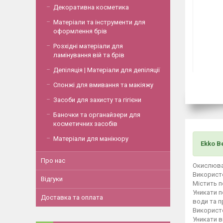
Декоративна косметика
Матеріали та інструменти для
оформлення брів
Розхідні матеріали для
ламінування вій та брів
Депіляція | Матеріали для депіляції
Спонжі для вмивання та макіяжу
Засоби для захисту та гігієни
Баночки та органайзери для
косметичних засобів
Матеріали для манікюру
Ekko B
Про нас
Окислювач
Використо
Відгуки
Містить п
Уникати п
Доставка та оплата
води та п
Використо
Уникати в