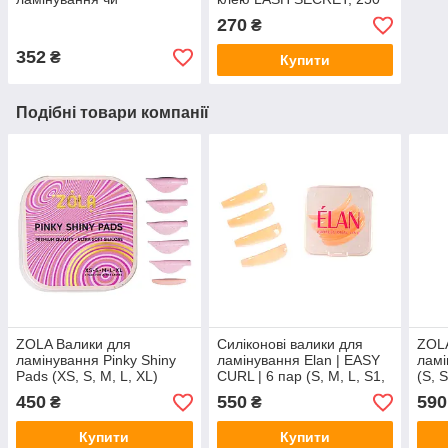
фарбування вій | Sculptor
мл
270
₴
lash | Silicone Pad
Cleanser 50 г
352
₴
Купити
Подібні товари компанії
ZOLA Валики для
Силіконові валики для
ZOLA
ламінування Pinky Shiny
ламінування Elan | EASY
ламі
Pads (XS, S, M, L, XL)
CURL | 6 пар (S, M, L, S1,
(S, 
M1, L1)
| дл
450
550
590
₴
₴
Купити
Купити