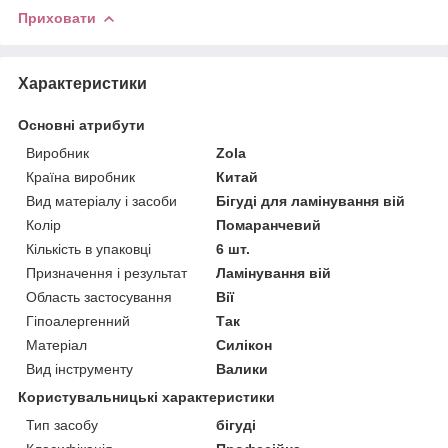
Приховати
Характеристики
Основні атрибути
Виробник
Zola
Країна виробник
Китай
Вид матеріалу і засоби
Бігуді для ламінування вій
Колір
Помаранчевий
Кількість в упаковці
6 шт.
Призначення і результат
Ламінування вій
Область застосування
Вії
Гіпоалергенний
Так
Матеріал
Силікон
Вид інструменту
Валики
Користувальницькі характеристики
Тип засобу
бігуді