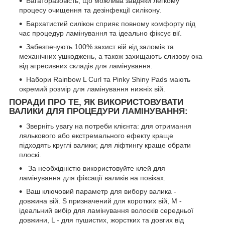
Багаторазовість, що можлива завдяки легкому
процесу очищення та дезінфекції силікону.
Бархатистий силікон сприяє повному комфорту під
час процедур ламінування та ідеально фіксує вії.
Забезпечують 100% захист вій від заломів та
механічних ушкоджень, а також захищають слизову ока
від агресивних складів для ламінування.
Набори Rainbow L Curl та Pinky Shiny Pads мають
окремий розмір для ламінування нижніх вій.
ПОРАДИ ПРО ТЕ, ЯК ВИКОРИСТОВУВАТИ
ВАЛИКИ ДЛЯ ПРОЦЕДУРИ ЛАМІНУВАННЯ:
Зверніть увагу на потреби клієнта: для отримання
лялькового або екстремального ефекту краще
підходять круглі валики; для ліфтингу краще обрати
плоскі.
За необхідністю використовуйте клей для
ламінування для фіксації валиків на повіках.
Ваш ключовий параметр для вибору валика -
довжина вій. S призначений для коротких вій, M -
ідеальний вибір для ламінування волосків середньої
довжини, L - для пушистих, жорстких та довгих від