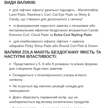
ВИДИ ВАЛИКІВ:
для ліфтинг ефекту ідеально підходять - Marshmallow
Lami Pads, Rainbow L Curl, Cat Eye Pads та Shiny &
Candy, що створені для досконалого L-вигину!
із формуванням округлого завитка з ляльковим або
екстремальним ефектом бездоганно впораються Candy
Extreme Curl, Cloud Pads та
Extra Curl Styling Pads
.
для комбінованого ефекту ліфтинг + завиток
обирайте Pinky Shiny Pads або Round Curl Pink & Green.
ВАЛИКИ ZOLA МАЮТЬ БЕЗДОГАННУ ЯКІСТЬ ТА
НАСТУПНІ ВЛАСТИВОСТІ:
Представлені у 5, 6 або 8 розмірах та різних формах
для створення будь-яких завитків.
Складаються з гіпоалергенного ультра-м’якого
силікону.
Не псуються від хімічних реакцій складів для
ламінування.
Довго зберігають первинний колір, що не
знебарвлюється від впливу косметичних продуктів.