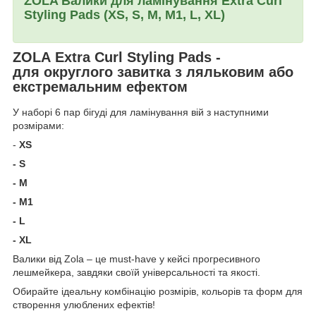
ZOLA Валики для ламінування Extra Curl
Styling Pads (XS, S, M, M1, L, XL)
ZOLA Extra Curl Styling Pads -
для округлого завитка з ляльковим або
екстремальним ефектом
У наборі 6 пар бігуді для ламінування вій з наступними
розмірами:
-
XS
- S
- M
- M1
- L
- XL
Валики від Zola – це must-have у кейсі прогресивного
лешмейкера, завдяки своїй універсальності та якості.
Обирайте ідеальну комбінацію розмірів, кольорів та форм для
створення улюблених ефектів!