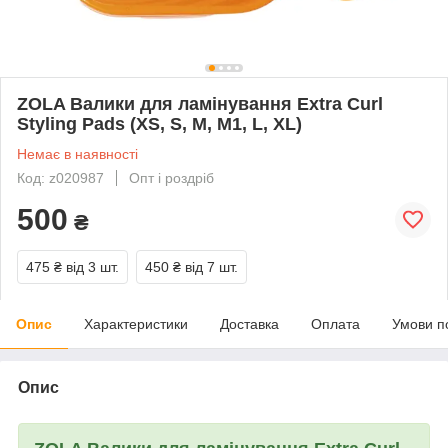
ZOLA Валики для ламінування Extra Curl
Styling Pads (XS, S, M, M1, L, XL)
Немає в наявності
Код: z020987
Опт і роздріб
500
₴
475 ₴
від 3 шт.
450 ₴
від 7 шт.
Опис
Характеристики
Доставка
Оплата
Умови п
Опис