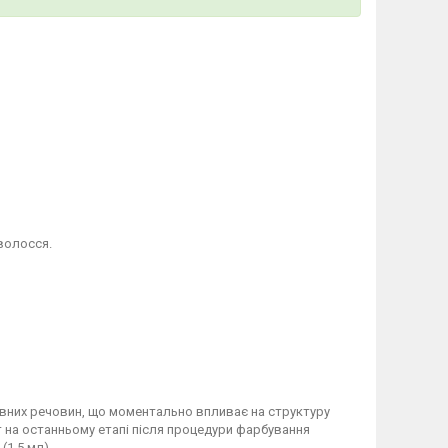
волосся.
ктивних речовин, що моментально впливає на структуру
 на останньому етапі після процедури фарбування
(1,5 мл).