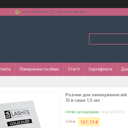
вул.29 Березня, 22, Чернівці, Україна
оплата
Повернення та обмін
Статті
Сертифікати
До
Розчин для ламінування вій 
3) в саше 1,5 мл
Готово до відправки
Код:
z012115
161,10 ₴
179 ₴