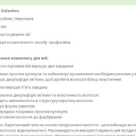
:
Dalashes
робник: Німеччина
5 мл.
астосування: вії.
ція косметичного засобу: професійна.
ання комплексу для вій:
ок підтяжки вій вирішує два завдання:
імає лусочки кутикули та забезпечує проникнення необхідних речовин у 
ує дисульфідні зв'язки, щоб зробити волосся більш еластичним.
ок вирішує п'ять завдань:
овлює дисульфідні зв'язки та еластичність волосся.
ить амінокислоти в структуру кератину волосся.
ує форму завитків.
ередньо покриває лусочки кутикули.
готовляє волосся до фарбування.
ок: Кератиновий гель на основі гіалуронової кислоти - це комбінація а
волосся, відновлюючи її. Рекомендується використовувати цей продукт
Він покриє лусочки волосся, зберігаючи всі корисні речовини всередині. 