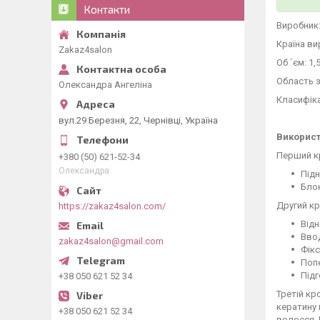
Контакти
Виробник
Країна ви
Zakaz4salon
Об `єм: 1,
Область з
Олександра Ангеліна
Класифіка
вул.29 Березня, 22, Чернівці, Україна
Використ
Перший кр
+380 (50) 621-52-34
Олександра
Підн
Блок
Другий кр
https://zakaz4salon.com/
Відн
Ввод
zakaz4salon@gmail.com
Фікс
Поп
Під
+38 050 621 52 34
Третій кр
кератину 
+38 050 621 52 34
волосся. 