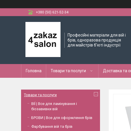
+380 (50) 621-52-34
Професійні матеріали для вій і
брів, одноразова продукція
для майстрів б'юті індустрії
Головна
Товари та послуги
Доставка та 
Товари та послуги
ВІЇ | Все для ламінування і
біозавивки вій
БРОВИ | Все для оформлення брів
Фарбування вій та брів