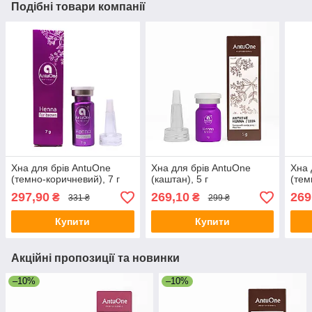
Подібні товари компанії
Хна для брів AntuOne
Хна для брів AntuOne
Хна 
(темно-коричневий), 7 г
(каштан), 5 г
(тем
297,90
269,10
269
₴
₴
331 ₴
299 ₴
Купити
Купити
Акційні пропозиції та новинки
–10%
–10%