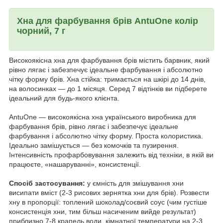
Хна для фарбування брів AntuOne колір
чорний, 7 г
Високоякісна хна для фарбування брів містить барвник, який
рівно лягає і забезпечує ідеальне фарбування і абсолютно
чітку форму брів. Хна стійка: тримається на шкірі до 14 днів,
на волосинках — до 1 місяця. Серед 7 відтінків ви підберете
ідеальний для будь-якого клієнта.
AntuOne — високоякісна хна українського виробника для
фарбування брів, рівно лягає і забезпечує ідеальне
фарбування і абсолютно чітку форму. Проста колористика.
Ідеально замішується — без комочків та пузирення.
Інтенсивність профарбовування залежить від техніки, в якій ви
працюєте, «нашаруванні», консистенції.
Спосіб застосування:
у ємність для змішування хни
висипати вміст (2-3 рисових зернятка хни для брів). Розвести
хну в пропорції: топлений шоколад/соєвий соус (чим густіше
консистенція хни, тим більш насиченим вийде результат)
приблизно 7-8 крапель води, кімнатної температури на 2-3