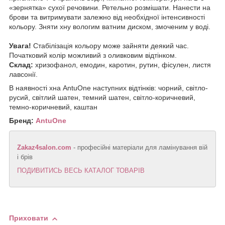
«зернятка» сухої речовини. Ретельно розмішати. Нанести на
брови та витримувати залежно від необхідної інтенсивності
кольору. Зняти хну вологим ватним диском, змоченим у воді.
Увага!
Стабілізація кольору може зайняти деякий час.
Початковий колір можливий з оливковим відтінком.
Склад:
хризофанол, емодин, каротин, рутин, фісулен, листя
лавсонії.
В наявності хна AntuOne
наступних відтінків: чорний, світло-
русий, світлий шатен, темний шатен, світло-коричневий,
темно-коричневий, каштан
Бренд:
AntuOne
Zakaz4salon.com
- професійні матеріали для ламінування вій
і брів
ПОДИВИТИСЬ ВЕСЬ КАТАЛОГ ТОВАРІВ
Приховати