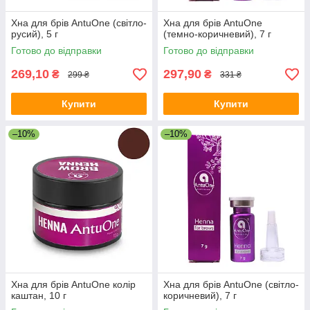
Хна для брів AntuOne (світло-
Хна для брів AntuOne
русий), 5 г
(темно-коричневий), 7 г
Готово до відправки
Готово до відправки
269,10
297,90
₴
₴
299 ₴
331 ₴
Купити
Купити
–10%
–10%
Хна для брів AntuOne колір
Хна для брів AntuOne (світло-
каштан, 10 г
коричневий), 7 г