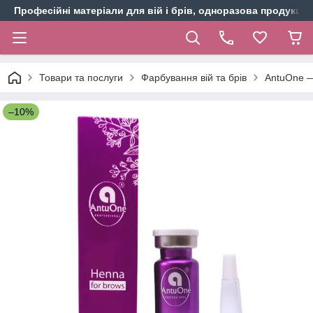
Професійні матеріали для вій і брів, одноразова продукція 
Товари та послуги
Фарбування вій та брів
AntuOne —
–10%