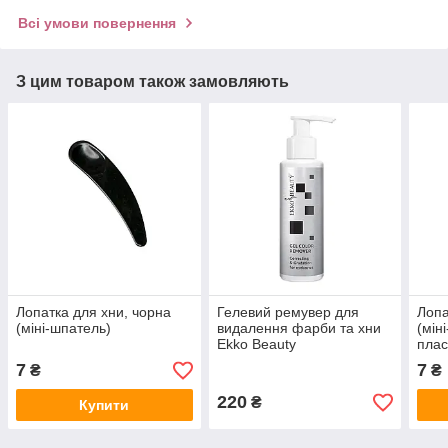
Всі умови повернення
З цим товаром також замовляють
Лопатка для хни, чорна
Гелевий ремувер для
Лопа
(міні-шпатель)
видалення фарби та хни
(мін
Ekko Beauty
плас
7
7
₴
₴
220
₴
Купити