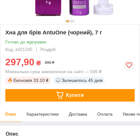
Хна для брів AntuOne (чорний), 7 г
Готово до відправки
Код: z021245
Роздріб
297,90
₴
331 ₴
Мінімальна сума замовлення на сайті — 500 ₴
Економія
33.10 ₴
Залишилось
45 днів
Купити
Опис
Характеристики
Доставка
Оплата
Умови п
Опис