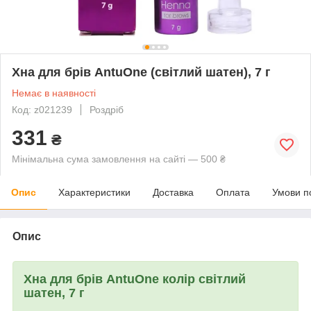
Хна для брів AntuOne (світлий шатен), 7 г
Немає в наявності
Код: z021239
Роздріб
331
₴
Мінімальна сума замовлення на сайті — 500 ₴
Опис
Характеристики
Доставка
Оплата
Умови п
Опис
Хна для брів AntuOne колір світлий
шатен, 7 г