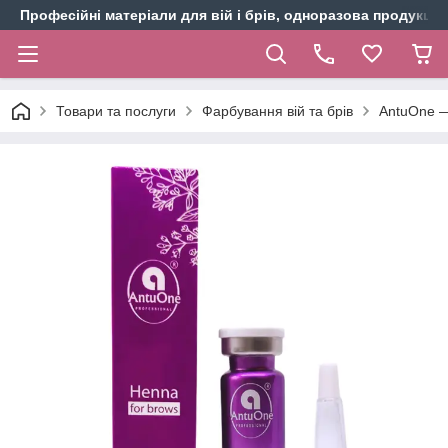
Професійні матеріали для вій і брів, одноразова продукція 
Товари та послуги
Фарбування вій та брів
AntuOne —