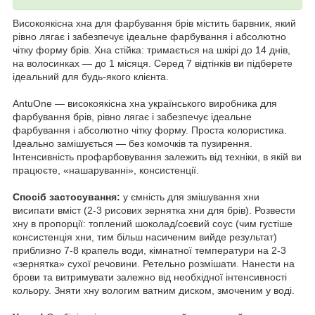
Високоякісна хна для фарбування брів містить барвник, який
рівно лягає і забезпечує ідеальне фарбування і абсолютно
чітку форму брів. Хна стійка: тримається на шкірі до 14 днів,
на волосинках — до 1 місяця. Серед 7 відтінків ви підберете
ідеальний для будь-якого клієнта.
AntuOne — високоякісна хна українського виробника для
фарбування брів, рівно лягає і забезпечує ідеальне
фарбування і абсолютно чітку форму. Проста колористика.
Ідеально замішується — без комочків та пузирення.
Інтенсивність профарбовування залежить від техніки, в якій ви
працюєте, «нашаруванні», консистенції.
Спосіб застосування:
у ємність для змішування хни
висипати вміст (2-3 рисових зернятка хни для брів). Розвести
хну в пропорції: топлений шоколад/соєвий соус (чим густіше
консистенція хни, тим більш насиченим вийде результат)
приблизно 7-8 крапель води, кімнатної температури на 2-3
«зернятка» сухої речовини. Ретельно розмішати. Нанести на
брови та витримувати залежно від необхідної інтенсивності
кольору. Зняти хну вологим ватним диском, змоченим у воді.