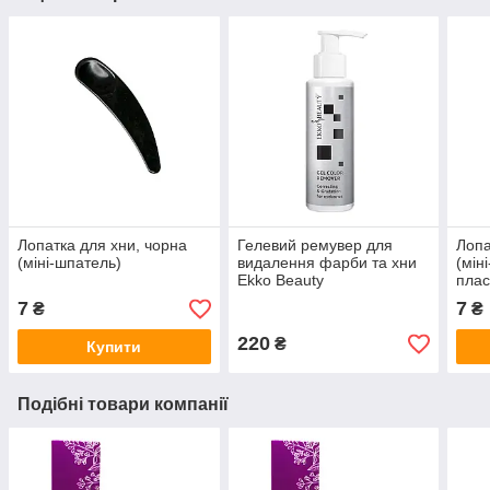
Лопатка для хни, чорна
Гелевий ремувер для
Лопа
(міні-шпатель)
видалення фарби та хни
(мін
Ekko Beauty
плас
7
7
₴
₴
220
₴
Купити
Подібні товари компанії