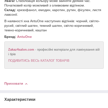
Увага!
Стабілізація кольору може зайняти деякий час.
Початковий колір можливий з оливковим відтінком.
Склад:
хризофанол, емодин, каротин, рутин, фісулен, листя
лавсонії.
В наявності хна AntuOne
наступних відтінків: чорний, світло-
русий, світлий шатен, темний шатен, світло-коричневий,
темно-коричневий, каштан
Бренд:
AntuOne
Zakaz4salon.com
- професійні матеріали для ламінування вій
і брів
ПОДИВИТИСЬ ВЕСЬ КАТАЛОГ ТОВАРІВ
Приховати
Характеристики