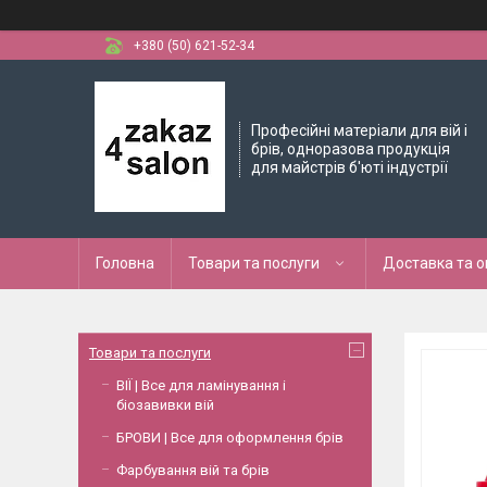
+380 (50) 621-52-34
Професійні матеріали для вій і
брів, одноразова продукція
для майстрів б'юті індустрії
Головна
Товари та послуги
Доставка та 
Товари та послуги
ВІЇ | Все для ламінування і
біозавивки вій
БРОВИ | Все для оформлення брів
Фарбування вій та брів