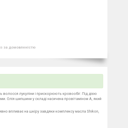
ів
за домовленістю
ь волосся лукуліни і прискорюють кровообіг. Під дією
ими. Олія шипшини у складі насичена провітаміном А, який
тивно впливає на шкіру завдяки комплексу масла Shikon,