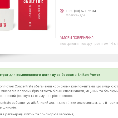
+380 (50) 621-52-34
Олександра
повернення товару протягом 14 дн
трат для комплексного догляду за бровами Shikon Power
kon Power Concentrate збагачений корисними компонентами, що зміцнюют
 і мінералів волоски брів стають більш еластичними, міцними та блискуч
олосяний фолікул та стимулює ріст волосся.
entrate забезпечує дбайливий догляд не тільки волосинкам, але й пози
ь шиконін.
яє регенерації клітин та прискорює загоєння;