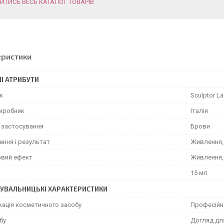
ИТИСЬ ВЕСЬ КАТАЛОГ ТОВАРІВ
еристики
І АТРИБУТИ
к
Sculptor L
виробник
Італія
 застосування
Брови
ення і результат
Живлення,
вий ефект
Живлення,
15 мл
УВАЛЬНИЦЬКІ ХАРАКТЕРИСТИКИ
кація косметичного засобу
Професійн
бу
Догляд для