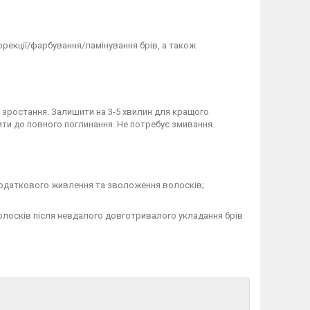
рекції/фарбування/ламінування брів, а також
у зростання. Залишити на 3-5 хвилин для кращого
ти до повного поглинання. Не потребує змивання.
 додаткового живлення та зволоження волосків;
олосків після невдалого довготривалого укладання брів