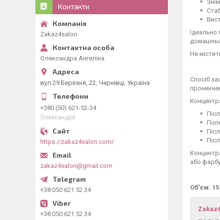
Знім
Контакти
Стаб
Вист
Ідеально 
Zakaz4salon
домашньо
Не містит
Олександра Ангеліна
Спосіб за
вул.29 Березня, 22, Чернівці, Україна
проникнен
Концентра
+380 (50) 621-52-34
Післ
Олександра
Попе
Післ
Післ
https://zakaz4salon.com/
Концентра
або фарб
zakaz4salon@gmail.com
Об'єм: 15
+38 050 621 52 34
Zakaz
+38 050 621 52 34