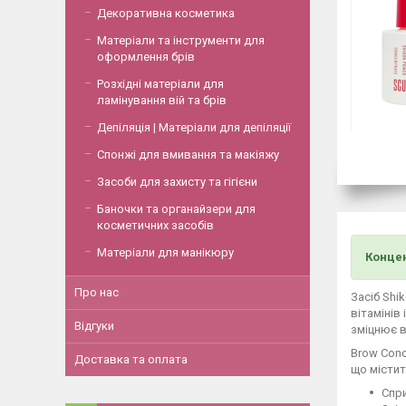
Декоративна косметика
Матеріали та інструменти для
оформлення брів
Розхідні матеріали для
ламінування вій та брів
Депіляція | Матеріали для депіляції
Спонжі для вмивання та макіяжу
Засоби для захисту та гігієни
Баночки та органайзери для
косметичних засобів
Матеріали для манікюру
Концен
Про нас
Засіб Shi
вітамінів
Відгуки
зміцнює в
Brow Conc
Доставка та оплата
що містит
Спри