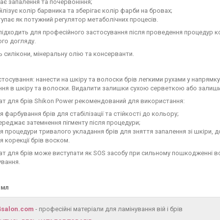
ає запалення та почервоніння;
ілізує колір барвника та зберігає колір фарби на бровах;
упає як потужний регулятор метаболічних процесів.
підходить для професійного застосування після проведення процедур ко
го догляду.
ь силікони, мінеральну олію та консерванти.
стосування: нанести на шкіру та волоски брів легкими рухами у напрямк
ня в шкіру та волоски. Видалити залишки сухою серветкою або залиши
т для брів Shikon Power рекомендований для використання:
я фарбування брів для стабілізації та стійкості до кольору;
реджає затемнення пігменту після процедури;
я процедури тривалого укладання брів для зняття запалення зі шкіри,
я корекції брів воском.
т для брів може виступати як SOS засобу при сильному пошкодженні в
ування.
 мл
4salon.com
- професійні матеріали для ламінування вій і брів