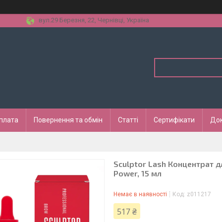
вул.29 Березня, 22, Чернівці, Україна
оплата
Повернення та обмін
Статті
Сертифікати
До
Sculptor Lash Концентрат д
Power, 15 мл
Немає в наявності
Код:
z011217
517 ₴