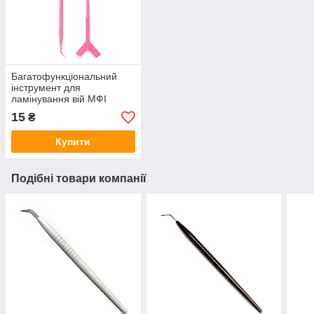
Багатофункціональний
інструмент для
ламінування вій МФІ
пластиковий,
15
₴
двосторонній, рожевий
Купити
Подібні товари компанії