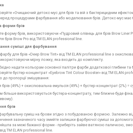
ка
вуйте «Очищаючий детокс-мус для брів та вій з бактерицидним ефектом»
перед процедурами фарбування або моделювання брів. Детокс-мус має ба
 форми брів
е форму брів, використовуючи «Пудровий олівець для брів Brow Liner Pro
я брів Brow Pro від ТМ ELAN professional line.
ання суміші для фарбування
фарбу для брів «Deep Brow Tint» від ТМ ELAN professional line з окислюв
використовуючи мірну ложку, яка входить до комплекту.
хідно надати кольорам основної палітри фарби додаткової глибини та б
вуйте бустер-концентрат «Eyebrow Tint Colour Booster» від ТМ ELAN profe
о до пропорції змішування:
 брів (49%) + окислювальна емульсія (49%) + бустер-концентрат (2%) = 
м більше використовується бустера-концентрату, тим ближче буде фінал
евому).
ня брів
фарбувальну суміш на брови згідно з побудованою формою. Залежно від
інчення зазначеного часу змийте залишки фарбуючої суміші за допомог
ийшла за межі бажаної форми - приберіть зайве ватяною паличкою, змочен
від ТМ ELAN professional line.