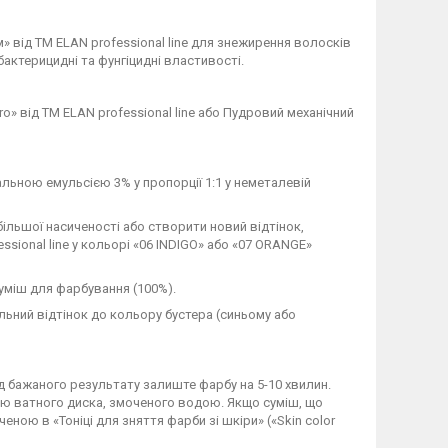
 від ТМ ELAN professional line для знежирення волосків
ктерицидні та фунгіцидні властивості.
» від ТМ ELAN professional line або Пудровий механічний
альною емульсією 3% у пропорції 1:1 у неметалевій
ільшої насиченості або створити новий відтінок,
ssional line у кольорі «06 INDIGO» або «07 ORANGE»
суміш для фарбування (100%).
ьний відтінок до кольору бустера (синьому або
 бажаного результату залиште фарбу на 5-10 хвилин.
ою ватного диска, змоченого водою. Якщо суміш, що
ою в «Тоніці для зняття фарби зі шкіри» («Skin color