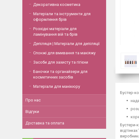
Декоративна косметика
Матеріали та інструменти для
оформлення брів
Розхідні матеріали для
ламінування вій та брів
Депіляція | Матеріали для депіляції
Спонжі для вмивання та макіяжу
Засоби для захисту та гігієни
Баночки та органайзери для
косметичних засобів
Матеріали для манікюру
Бустер-ко
Про нас
нада
розш
Відгуки
коре
Доставка та оплата
Бустери-к
відтінках
виробник