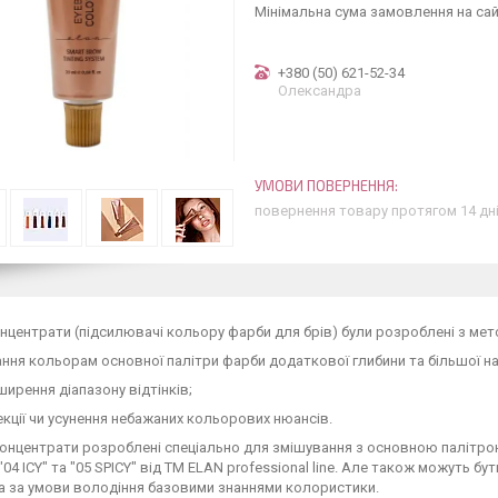
Мінімальна сума замовлення на сай
+380 (50) 621-52-34
Олександра
повернення товару протягом 14 дн
нцентрати (підсилювачі кольору фарби для брів) були розроблені з мет
ння кольорам основної палітри фарби додаткової глибини та більшої на
ирення діапазону відтінків;
кції чи усунення небажаних кольорових нюансів.
онцентрати розроблені спеціально для змішування з основною палітрою 
 "04 ICY" та "05 SPICY" від ТМ ELAN professional line. Але також можуть бу
а за умови володіння базовими знаннями колористики.