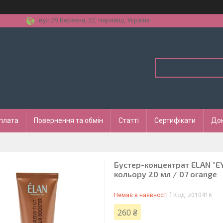
вул.29 Березня, 22, Чернівці, Україна
оплата
Повернення та обмін
Статті
Сертифікати
До
Бустер-концентрат ELAN "
кольору 20 мл / 07 orange
Немає в наявності
Код:
z010416
260 ₴