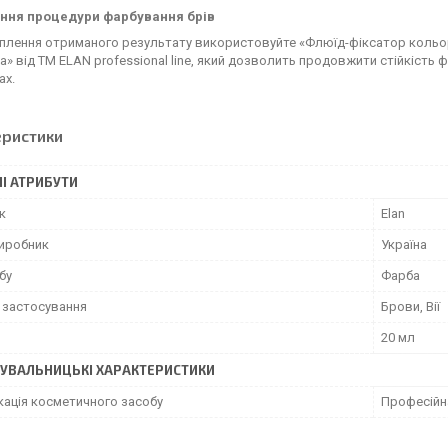
ння процедури фарбування брів
плення отриманого результату використовуйте «Флюїд-фіксатор кольору
» від ТМ ELAN professional line, який дозволить продовжити стійкість 
ах.
еристики
І АТРИБУТИ
к
Elan
виробник
Україна
бу
Фарба
 застосування
Брови, Вії
20 мл
УВАЛЬНИЦЬКІ ХАРАКТЕРИСТИКИ
кація косметичного засобу
Професійн