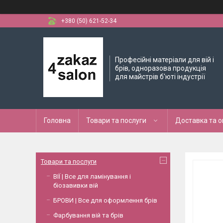
+380 (50) 621-52-34
Професійні матеріали для вій і
брів, одноразова продукція
для майстрів б'юті індустрії
Головна
Товари та послуги
Доставка та 
Товари та послуги
ВІЇ | Все для ламінування і
біозавивки вій
БРОВИ | Все для оформлення брів
Фарбування вій та брів