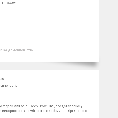
ті — 500 ₴
ів
за домовленістю
ою:
сиченості;
фарби для брів "Deep Brow Tint", представленої у
ти використані в комбінації із фарбами для брів іншого