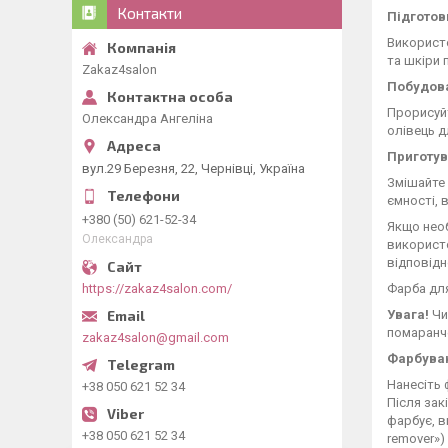
Контакти
Підготов
Використо
та шкіри 
Zakaz4salon
Побудова
Прорисуйт
Олександра Ангеліна
олівець дл
Приготув
вул.29 Березня, 22, Чернівці, Україна
Змішайте 
ємності, 
+380 (50) 621-52-34
Якщо необ
Олександра
використо
відповідн
https://zakaz4salon.com/
Фарба для
Увага!
Чи
помаранч
zakaz4salon@gmail.com
Фарбуван
Нанесіть 
+38 050 621 52 34
Після зак
фарбує, в
+38 050 621 52 34
remover») 