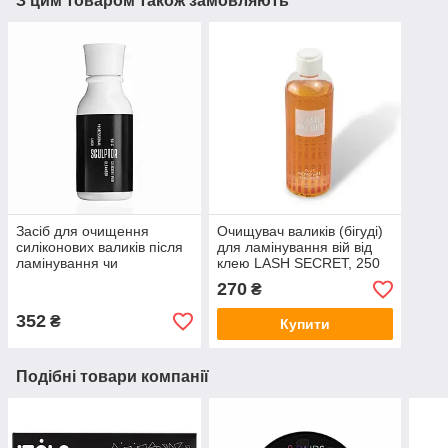
З цим товаром також замовляють
Засіб для очищення
Очищувач валиків (бігуді)
силіконових валиків після
для ламінування вій від
ламінування чи
клею LASH SECRET, 250
фарбування вій | Sculptor
мл
270
₴
lash | Silicone Pad
Cleanser 50 г
352
₴
Купити
Подібні товари компанії