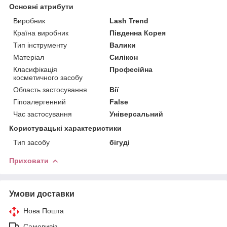
Основні атрибути
Виробник
Lash Trend
Країна виробник
Південна Корея
Тип інструменту
Валики
Матеріал
Силікон
Класифікація
Професійна
косметичного засобу
Область застосування
Вії
Гіпоалергенний
False
Час застосування
Універсальний
Користувацькi характеристики
Тип засобу
бігуді
Приховати
Умови доставки
Нова Пошта
Самовивіз