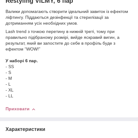
Restyling VILMY, 6 пар
Валики допомагають створити ідеальний завиток із ефектом
ліфтингу. Піддаються дезінфекції та стерилізації за
дотриманням усіх необхідних умов.
Lash trend з точкою перетину в нижній треті, тому при
правильно підібраному розмірі, вийде яскравий вигин, а
результат, який ви запостите до себе в профіль буде з
ефектом “WOW!”
У наборі 6 пар.
- SS
- S
- M
- L
- XL
- LL
Приховати
Характеристики