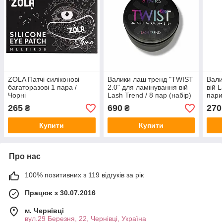
ZOLA Патчі силіконові
Валики лаш тренд "TWIST
Вали
багаторазові 1 пара /
2.0" для ламінування вій
вій 
Чорні
Lash Trend / 8 пар (набір)
пари
265
690
270
₴
₴
Купити
Купити
Про нас
100% позитивних з 119 відгуків за рік
Працює з 30.07.2016
м. Чернівці
вул.29 Березня, 22, Чернівці, Україна