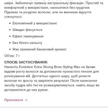
шкіри. Забезпечує тривалу екстрасильну фіксацію. Простий та
комфортний у використанні, наноситися без грудочок.
Піднімає та розділяє волоски, але не викликає відчуття
стягнутості.
Економічний у використанні
Швидко фіксується
Ефект ламінування
Без білого нальоту
Має приємний банановий аромат.
Об'єм: 7 г
СПОСІБ ЗАСТОСУВАННЯ:
Нанесіть Evolution Extra Strong Brow Slyling Wax на брови
вздовж росту волосся за допомогою пухнастого пензля для
розчісування вій. Достатньо одного шару, щоб укласти
волоски по зросту та закріпити результат. Після нанесення
засобу пудра або тіні не розмазуватимуться, навіть якщо ви
доторкнетеся до них рукою.
Приховати