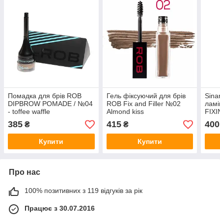
Помадка для брів ROB
Гель фіксуючий для брів
Sina
DIPBROW POMADE / №04
ROB Fix and Filler №02
ламі
- toffee waffle
Аlmond kiss
FIX
LAM
385
415
400
₴
₴
PRO
Купити
Купити
Про нас
100% позитивних з 119 відгуків за рік
Працює з 30.07.2016