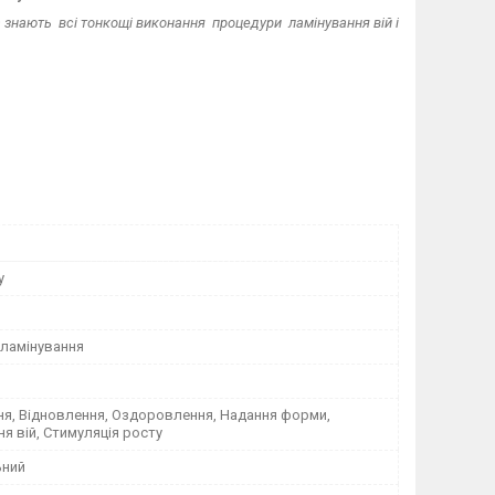
 знають всі тонкощі виконання процедури ламінування вій і
y
 ламінування
я, Відновлення, Оздоровлення, Надання форми,
 вій, Стимуляція росту
ьний