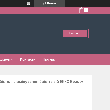
Кошик
Пошук...
кументи
Контакти
Про нас
ір для ламінування брів та вій EKKO Beauty