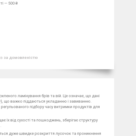
ті — 500 ₴
ів
за домовленістю
леного ламінування брів та вій. Це означає, що дані
), що важко піддаються укладанню і завиванню.
ок регульованого підбору часу витримки продуктів для
є їх від сухості та пошкоджень, зберігає структуру
.
ється дуже швидке розкриття лусочок та проникнення