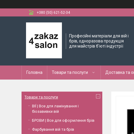
+380 (50) 621-52-34
Професійні матеріали для вій і
брів, одноразова продукція
для майстрів б'юті індустрії
Головна
Товари та послуги
Доставка та 
Товари та послуги
ВІЇ | Все для ламінування і
біозавивки вій
БРОВИ | Все для оформлення брів
Фарбування вій та брів