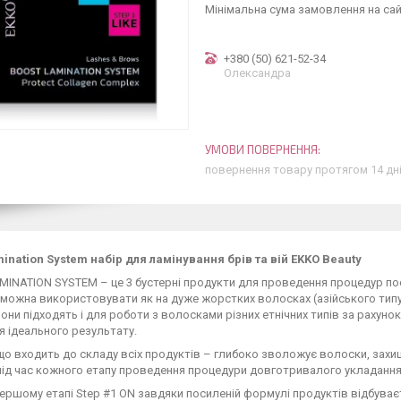
Мінімальна сума замовлення на сай
+380 (50) 621-52-34
Олександра
повернення товару протягом 14 дн
ination System набір для ламінування брів та вій EKKO Beauty
INATION SYSTEM – це 3 бустерні продукти для проведення процедур поси
можна використовувати як на дуже жорстких волосках (азійського типу
они підходять і для роботи з волосками різних етнічних типів за рахун
 ідеального результату.
що входить до складу всіх продуктів – глибоко зволожує волоски, захища
ід час кожного етапу проведення процедури довготривалого укладання
ершому етапі Step #1 ON завдяки посиленій формулі продуктів відбува