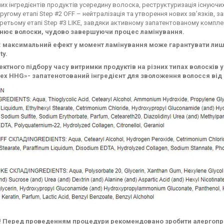
их інгредієнтів продуктів усередину волоска, реструктуризація існуючих
ругому етапі Step #2 OFF – нейтралізація та утворення нових зв’язків, з
ретьому етапі Step #3 LIKE, завдяки активному запатентованому компле
нює волоски, чудово завершуючи процес ламінування.
 максимальний ефект у момент ламінування може гарантувати лише
ty.
ректного підбору часу витримки продуктів на різних типах волосків 
lex HHG»- запатенотований інгредієнт для зволоження волосся від 
 Перед проведенням процедури рекомендовано зробити алергопр