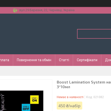
вул.29 Березня, 22, Чернівці, Україна
оплата
Повернення та обмін
Статті
Сертифікати
До
Boost Lamination System наб
3*10мл
Немає в наявності
Код:
021082
450 ₴/набір