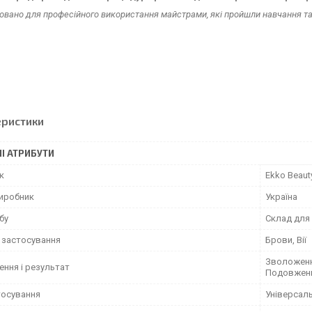
вано для професійного використання майстрами, які пройшли навчання та
еристики
І АТРИБУТИ
к
Ekko Beaut
виробник
Україна
бу
Склад для
 застосування
Брови, Вії
Зволоженн
ення і результат
Подовження
тосування
Універсал