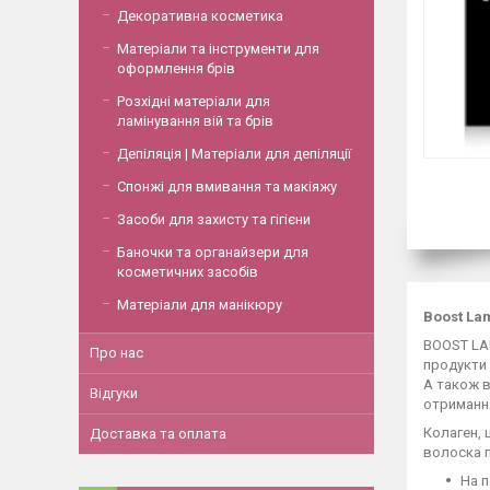
Декоративна косметика
Матеріали та інструменти для
оформлення брів
Розхідні матеріали для
ламінування вій та брів
Депіляція | Матеріали для депіляції
Спонжі для вмивання та макіяжу
Засоби для захисту та гігієни
Баночки та органайзери для
косметичних засобів
Матеріали для манікюру
Boost Lam
BOOST LAM
Про нас
продукти 
А також в
Відгуки
отримання
Колаген, 
Доставка та оплата
волоска п
На п