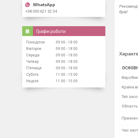
Рекомендо
+38 050 621 52 34
брів!
Графік роботи
Понеділок
09:00
18:00
Вівторок
09:00
18:00
Характ
Середа
09:00
18:00
Четвер
09:00
18:00
ОСНОВН
Пʼятниця
09:00
18:00
Субота
11:00
15:00
Виробни
Неділя
11:00
15:00
Країна 
Тип засо
Область
Признач
Час зас