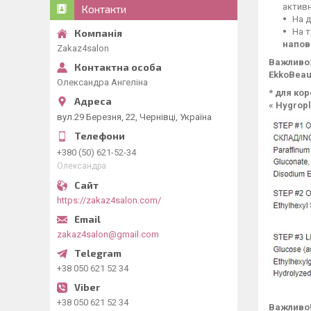
активн
Контакти
На д
На т
напов
Zakaz4salon
Важливо:
EkkoBeau
Олександра Ангеліна
* для ко
« Hygrop
вул.29 Березня, 22, Чернівці, Україна
+380 (50) 621-52-34
Олександра
https://zakaz4salon.com/
zakaz4salon@gmail.com
+38 050 621 52 34
+38 050 621 52 34
Важливо!