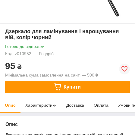
Дзеркало для ламінування і нарощування
вій, колір чорний
Готово до відправки
Код: z010952
Роздріб
95
₴
Мінімальна сума замовлення на сайті — 500 ₴
Купити
Опис
Характеристики
Доставка
Оплата
Умови п
Опис
Дзеркало для ламінування і нарощування вій, колір чорний