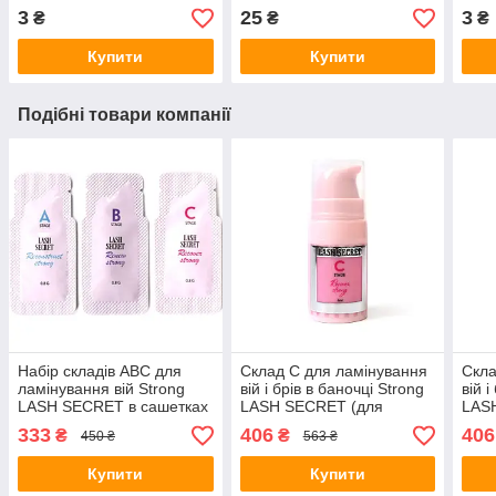
3
25
3
₴
₴
₴
Купити
Купити
Подібні товари компанії
Набір складів АВС для
Склад C для ламінування
Скла
ламінування вій Strong
вій і брів в баночці Strong
вій і
LASH SECRET в сашетках
LASH SECRET (для
LAS
(для жорстких і щільних
жорстких і щільних вій) 5
жорс
333
406
406
₴
₴
450 ₴
563 ₴
вій) 0,8 г
мл
мл
Купити
Купити