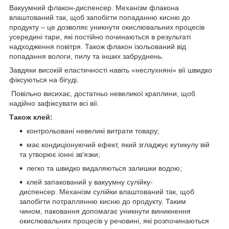
Вакуумний флакон-диспенсер. Механізм флакона
влаштований так, щоб запобігти попаданню кисню до
продукту – це дозволяє уникнути окислювальних процесів
усередині тари, які постійно починаються в результаті
надходження повітря. Також флакон ізольований від
попадання вологи, пилу та інших забруднень.
Завдяки високій еластичності навіть «неслухняні» вії швидко
фіксуються на бігуді.
Повільно висихає, достатньо невеликої краплини, щоб
надійно зафіксувати всі вії.
Також клей:
контрольовані невеликі витрати товару;
має кондиціонуючий ефект, який згладжує кутикулу вій
та утворює іонні зв'язки;
легко та швидко видаляються залишки водою;
клей запакований у вакуумну сулійку-
диспенсер. Механізм сулійки влаштований так, щоб
запобігти потраплянню кисню до продукту. Таким
чином, паковання допомагає уникнути виникнення
окислювальних процесів у речовині, які розпочинаються