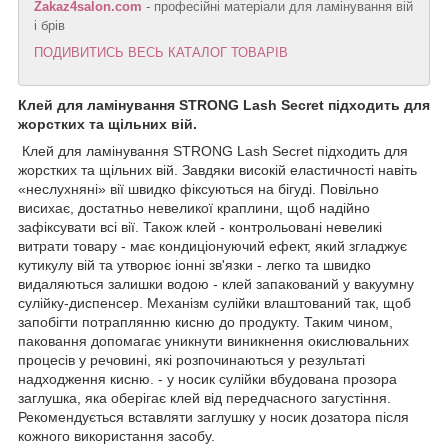
Zakaz4salon.com
- професійні матеріали для ламінування вій
і брів
ПОДИВИТИСЬ ВЕСЬ КАТАЛОГ ТОВАРІВ
Клей для ламінування STRONG Lash Secret підходить для
жорстких та щільних вій.
Клей для ламінування STRONG Lash Secret підходить для
жорстких та щільних вій. Завдяки високій еластичності навіть
«неслухняні» вії швидко фіксуються на бігуді. Повільно
висихає, достатньо невеликої краплини, щоб надійно
зафіксувати всі вії. Також клей - контрольовані невеликі
витрати товару - має кондиціонуючий ефект, який згладжує
кутикулу вій та утворює іонні зв'язки - легко та швидко
видаляються залишки водою - клей запакований у вакуумну
сулійку-диспенсер. Механізм сулійки влаштований так, щоб
запобігти потраплянню кисню до продукту. Таким чином,
паковання допомагає уникнути виникнення окислювальних
процесів у речовині, які розпочинаються у результаті
надходження кисню. - у носик сулійки вбудована прозора
заглушка, яка оберігає клей від передчасного загустіння.
Рекомендується вставляти заглушку у носик дозатора після
кожного використання засобу.