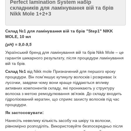
Perfect lamination System набір
складників для ламінування вій та брів
Nikk Mole 1+2+3
Склад №1 для ламінування вій та брів "Step1" NIKK
MOLE, 10 мл
(pH) = 9,0-9,5
Український бренд для ламінування вій та брів Nikk Mole – це
гарантія шикарного результату, після процедури ламінування
вій та брів.
Склад №1
від Nikk mole Призначений для першого кроку
процедури. Він пом'якшує кутикулу волосків і розкриває їх
лусочки, завдяки чому вони краще піддаються впливу
активних компонентів складу, які проникають у структуру
волоска з метою ремодулювання зв'язків. До складу входить
гідролізований кератин, що сприяє захисту волосків під час
процедури.
Як застосовувати:
Нанесіть невелику кількість засобу на шкіру та волоски,
рівномірно розподіліть. Використовуйте безпосередньо після