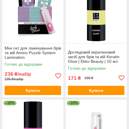
Міні сет для ламінування брів
Доглядовий кератиновий
та вій Amino Puzzle System
засіб для брів та вій Keratin
Lamination
Glow | Ekko Beauty | 10 мл
Готово до відправки
Готово до відправки
236
₴/набір
171
₴
190 ₴
295 ₴/набір
Купити
Купити
–10%
–10%