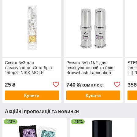
Склад №3 для
Розчин №1+№2 для
STEP
ламінування вій та брів
ламінування вій та брів
lami
"Step3" NIKK MOLE
Brow&Lash Lamination
lift
(ампула 2,5 мл)
System ZOLA, 10 мл
25
740
358
₴
₴/комплект
Купити
Купити
Акційні пропозиції та новинки
–20%
–10%