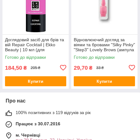
Доглядовий засіб для брів та
Відновлюючий догляд за
вій Repair Cocktail | Ekko
віями та бровами "Silky Pinky"
Beauty | 10 мл (для
"Step3" Lovely Brows (ампула
відновлення)
2,5 мл)
Готово до відправки
Готово до відправки
184,50
29,70
₴
₴
205 ₴
33 ₴
Купити
Купити
Про нас
100% позитивних з 119 відгуків за рік
Працює з 30.07.2016
м. Чернівці
вул.29 Березня, 22, Чернівці, Україна