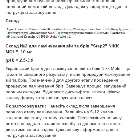
процедури ламінування як завершальний етап або як
щоденний домашній догляд. Докладнішу інформацію див. в
інструкції із застосування.
Склад:
Склад №2 для ламінування вій та брів "Step2" NIKK
MOLE, 10 мл
(pH) = 2,5-3,0
Український бренд для ламінування вій та брів Nikk Mole – це
гарантія шикарного результату, після процедури ламінування
вій та брів. Призначений для другого етапу проведення
процедури ламінування брів. Завершує процес, запущений
першим складом. Відновлює дисульфатні зв'язки, фіксує
задану форму та закриває лусочки волосся.
Як застосовувати:
Нанесіть склад після завершення
першого етапу ламінування. Залишіть на 5-12 хвилин
залежно від стану та типу волосків. Після закінчення часу
ретельно видаліть залишки засобу за допомогою ватного
диска змоченого водою. Докладнішу інформацію див. в
інструкції із застосування.