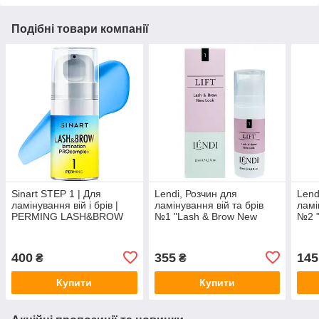
Подібні товари компанії
Sinart STEP 1 | Для
Lendi, Розчин для
Lend
ламінування вій і брів |
ламінування вій та брів
ламі
PERMING LASH&BROW
№1 "Lash & Brow New
№2 "
LAMINATION
Look", 10 мл, дозатор
Look
PROCOMPLEX
400
355
145
₴
₴
Купити
Купити