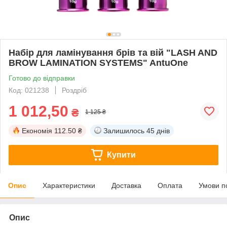
Набір для ламінування брів та вій "LASH AND
BROW LAMINATION SYSTEMS" AntuOne
Готово до відправки
Код: 021238
Роздріб
1 012,50
₴
1 125 ₴
Економія
112.50 ₴
Залишилось
45 днів
Купити
Опис
Характеристики
Доставка
Оплата
Умови п
Опис