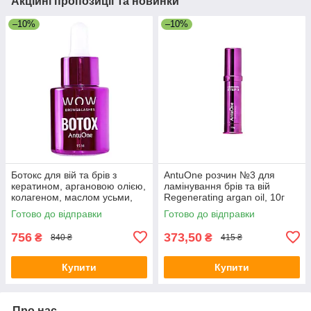
Акційні пропозиції та новинки
–10%
–10%
Ботокс для вій та брів з
AntuOne розчин №3 для
кератином, аргановою олією,
ламінування брів та вій
колагеном, маслом усьми,
Regenerating argan oil, 10г
AntuOne WOW BTX, 15 мл
Готово до відправки
Готово до відправки
756
373,50
₴
₴
840 ₴
415 ₴
Купити
Купити
Про нас