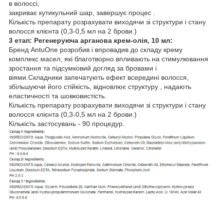
в волоссі,
закриває кутикульний шар, завершує процес .
Кількість препарату розрахувати виходячи зі структури і стану
волосся клієнта (0,3-0,5 мл на 2 брови.)
3 етап: Регенеруюча арганова крем-олія, 10 мл:
Бренд AntuOne розробив і впровадив до складу крему
комплекс масел, які благотворно впливають на стимулювання
зростання та підсумковий догляд за бровами і
віями.Складники запечатують ефект всередині волосся,
збільшуючи його стійкість, відновлює структуру , надають
еластичності та шовковистість.
Кількість препарату розрахувати виходячи зі структури і стану
волосся клієнта (0,3-0,5 мл на 2 брови.)
Кількість застосувань - 90 процедур.