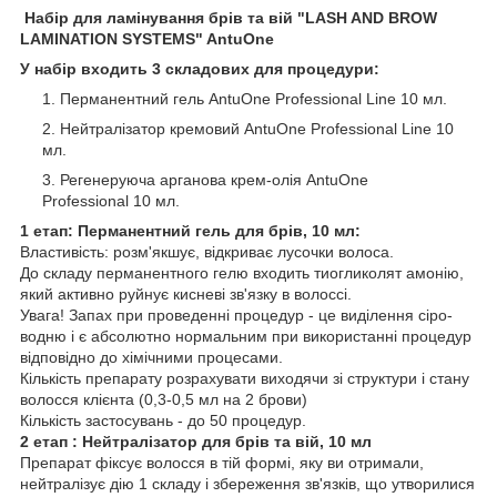
Набір для ламінування брів та вій "LASH AND BROW
LAMINATION SYSTEMS" AntuOne
У набір входить 3 складових для процедури:
Перманентний гель AntuOne Professional Line 10 мл.
Нейтралізатор кремовий AntuOne Professional Line 10
мл.
Регенеруюча арганова крем-олія AntuOne
Professional 10 мл.
1 етап: Перманентний гель для брів, 10 мл:
Властивість: розм'якшує, відкриває лусочки волоса.
До складу перманентного гелю входить тиогликолят амонію,
який активно руйнує кисневі зв'язку в волоссі.
Увага! Запах при проведенні процедур - це виділення сіро-
водню і є абсолютно нормальним при використанні процедур
відповідно до хімічними процесами.
Кількість препарату розрахувати виходячи зі структури і стану
волосся клієнта (0,3-0,5 мл на 2 брови)
Кількість застосувань - до 50 процедур.
2 етап : Нейтралізатор для брів та вій, 10 мл
Препарат фіксує волосся в тій формі, яку ви отримали,
нейтралізує дію 1 складу і збереження зв'язків, що утворилися