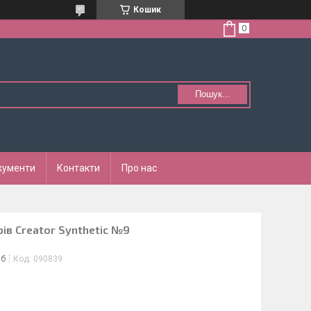
Кошик
Пошук...
кументи
Контакти
Про нас
ів Creator Synthetic №9
іб
Код:
090839