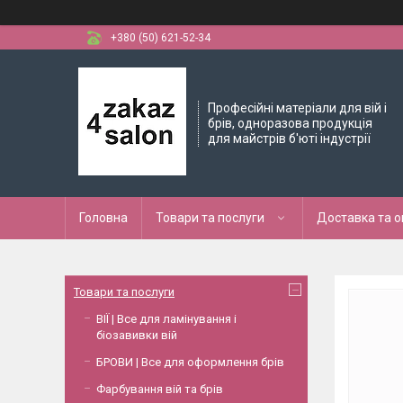
+380 (50) 621-52-34
Професійні матеріали для вій і
брів, одноразова продукція
для майстрів б'юті індустрії
Головна
Товари та послуги
Доставка та 
Товари та послуги
ВІЇ | Все для ламінування і
біозавивки вій
БРОВИ | Все для оформлення брів
Фарбування вій та брів