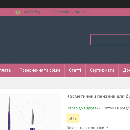
вул.29 Березня, 22, Чернівці, Україна
оплата
Повернення та обмін
Статті
Сертифікати
До
Косметичний пензлик для бр
Готово до відправки
Оптом і в роздр
60 ₴
Показати оптові ціни