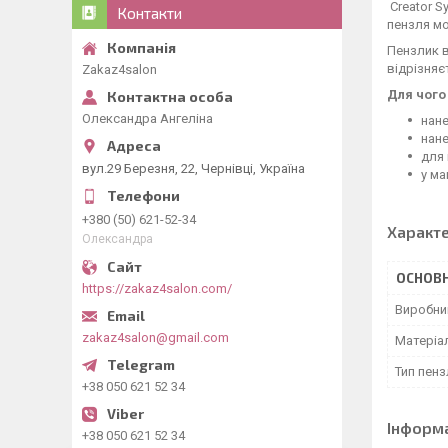
Creator S
Контакти
пензля мо
Пензлик в
відрізняє
Zakaz4salon
Для чого
Олександра Ангеліна
нане
нане
для 
вул.29 Березня, 22, Чернівці, Україна
у ма
+380 (50) 621-52-34
Характ
Олександра
ОСНОВН
https://zakaz4salon.com/
Виробни
zakaz4salon@gmail.com
Матеріа
Тип пенз
+38 050 621 52 34
Інформ
+38 050 621 52 34