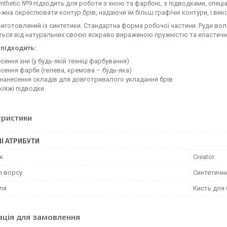
ynthetic №9 підходить для роботи з хною та фарбою, з підводками, спец
жна окреслювати контур брів, надаючи їм більш графічні контури, і вик
иготовлений із синтетики. Стандартна форма робочої частини. Руде воло
ться від натуральних своєю яскраво вираженою пружністю та еластичн
 підходить:
сення хни (у будь-якій техніці фарбування)
сення фарби (гелева, кремова – будь-яка)
нанесення складів для довготривалого укладання брів
кіяжі підводки
еристики
І АТРИБУТИ
к
Creator
л ворсу
Синтетичн
ля
Кисть для 
ація для замовлення