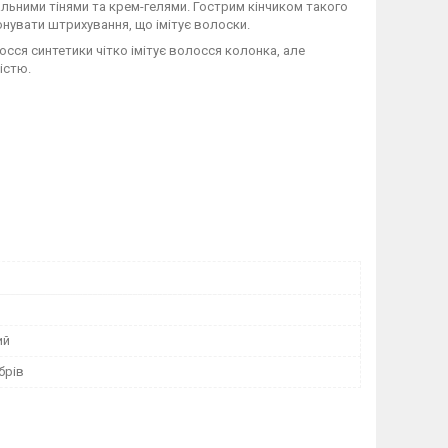
іальними тінями та крем-гелями. Гострим кінчиком такого
онувати штрихування, що імітує волоски.
сся синтетики чітко імітує волосся колонка, але
істю.
ий
брів