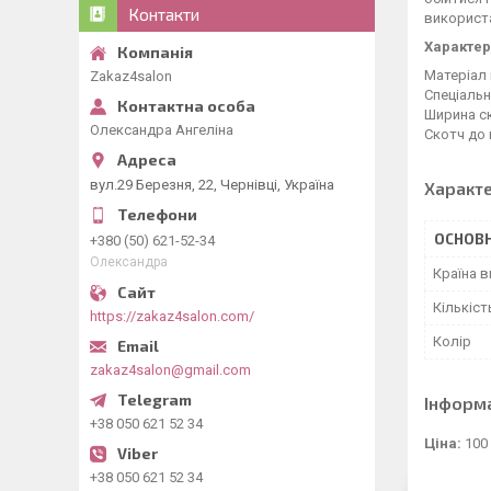
Контакти
використа
Характер
Матеріал 
Zakaz4salon
Спеціальн
Ширина ск
Олександра Ангеліна
Скотч до 
вул.29 Березня, 22, Чернівці, Україна
Характ
ОСНОВН
+380 (50) 621-52-34
Олександра
Країна 
Кількіст
https://zakaz4salon.com/
Колір
zakaz4salon@gmail.com
Інформ
+38 050 621 52 34
Ціна:
100
+38 050 621 52 34