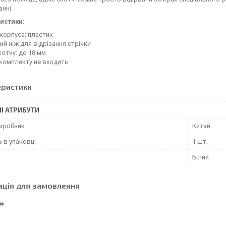
нні.
истики:
корпуса: пластик
ий ніж для відрізання стрічки
отчу: до 18 мм
комплекту не входить
еристики
І АТРИБУТИ
виробник
Китай
ь в упаковці
1 шт.
Білий
ація для замовлення
 ₴