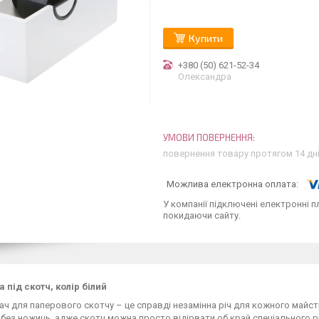
Купити
+380 (50) 621-52-34
Олександра
повернення товару протягом 14 дн
У компанії підключені електронні п
покидаючи сайту.
 під скотч, колір білий
ч для паперового скотчу – це справді незамінна річ для кожного майст
і без ножиць, адже скотч можна просто відірвати об край спеціального 