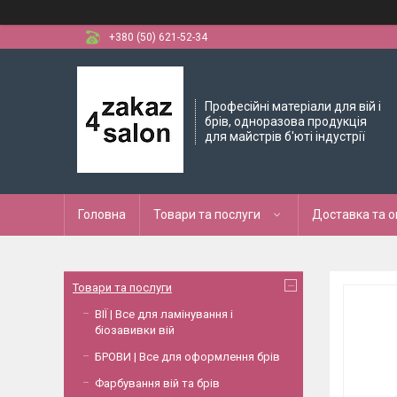
+380 (50) 621-52-34
Професійні матеріали для вій і
брів, одноразова продукція
для майстрів б'юті індустрії
Головна
Товари та послуги
Доставка та 
Товари та послуги
ВІЇ | Все для ламінування і
біозавивки вій
БРОВИ | Все для оформлення брів
Фарбування вій та брів