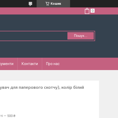
Кошик
Пошук...
кументи
Контакти
Про нас
увач для паперового скотчу), колір білий
ті — 500 ₴