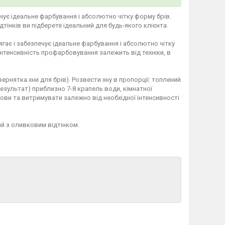
ечує ідеальне фарбування і абсолютно чітку форму брів.
ідтінків ви підберете ідеальний для будь-якого клієнта.
ягає і забезпечує ідеальне фарбування і абсолютно чітку
Інтенсивність профарбовування залежить від техніки, в
зернятка хни для брів). Розвести хну в пропорції: топлений
езультат) приблизно 7-8 крапель води, кімнатної
рови та витримувати залежно від необхідної інтенсивності
й з оливковим відтінком.