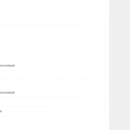
ричневий
ричневий
а