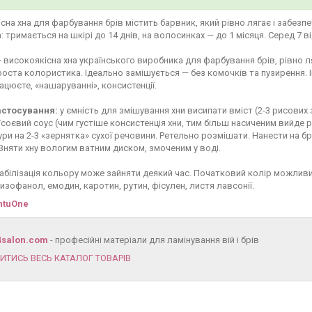
сна хна для фарбування брів містить барвник, який рівно лягає і забезп
а: тримається на шкірі до 14 днів, на волосинках — до 1 місяця. Серед 7 в
 високоякісна хна українського виробника для фарбування брів, рівно л
оста колористика. Ідеально замішується — без комочків та пузирення. 
рацюєте, «нашаруванні», консистенції.
астосування:
у ємність для змішування хни висипати вміст (2-3 рисових 
оєвий соус (чим густіше консистенція хни, тим більш насиченим вийде р
ри на 2-3 «зернятка» сухої речовини. Ретельно розмішати. Нанести на б
Зняти хну вологим ватним диском, змоченим у воді.
абілізація кольору може зайняти деякий час. Початковий колір можливи
изофанол, емодин, каротин, рутин, фісулен, листя лавсонії.
ntuOne
4salon.com
- професійні матеріали для ламінування вій і брів
ИТИСЬ ВЕСЬ КАТАЛОГ ТОВАРІВ