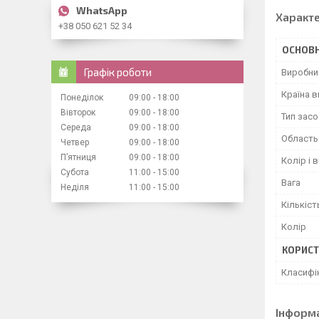
Характ
+38 050 621 52 34
ОСНОВН
Графік роботи
Виробни
Країна 
Понеділок
09:00
18:00
Вівторок
09:00
18:00
Тип засо
Середа
09:00
18:00
Область
Четвер
09:00
18:00
Пʼятниця
09:00
18:00
Колір і 
Субота
11:00
15:00
Вага
Неділя
11:00
15:00
Кількіст
Колір
КОРИСТ
Класифі
Інформ