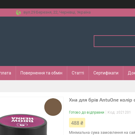
вул.29 Березня, 22, Чернівці, Україна
оплата
Повернення та обмін
Статті
Сертифікати
До
Хна для брів AntuOne колір 
Готово до відправки
Код:
z021201
488 ₴
Мінімальна сума замовлення на сай