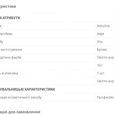
еристики
І АТРИБУТИ
к
AntuOne
виробник
Індія
бу
Хна
 застосування
Брови
відтінок фарби
Світло-ко
10 г
ь в упаковці
1 шт.
Світло-ко
УВАЛЬНИЦЬКІ ХАРАКТЕРИСТИКИ
кація косметичного засобу
Професійн
ація для замовлення