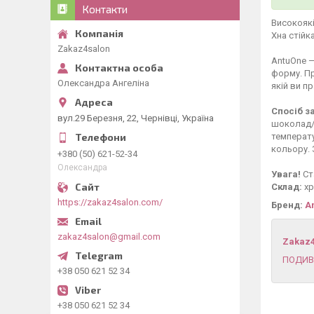
Контакти
Високоякі
Хна стійк
Zakaz4salon
AntuOne —
форму. Пр
Олександра Ангеліна
якій ви п
Спосіб з
вул.29 Березня, 22, Чернівці, Україна
шоколад/с
температу
кольору. 
+380 (50) 621-52-34
Олександра
Увага!
Ст
Склад:
хр
https://zakaz4salon.com/
Бренд:
A
zakaz4salon@gmail.com
Zakaz
ПОДИВ
+38 050 621 52 34
+38 050 621 52 34