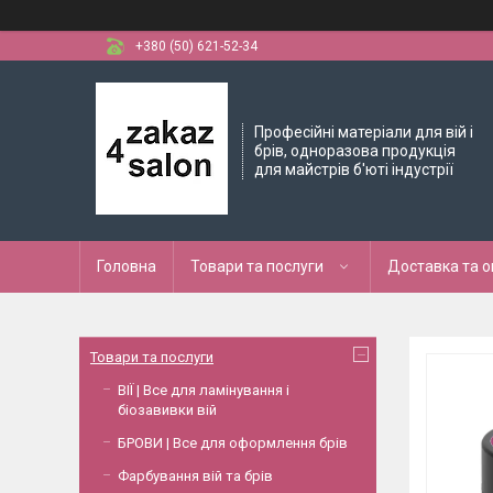
+380 (50) 621-52-34
Професійні матеріали для вій і
брів, одноразова продукція
для майстрів б'юті індустрії
Головна
Товари та послуги
Доставка та 
Товари та послуги
ВІЇ | Все для ламінування і
біозавивки вій
БРОВИ | Все для оформлення брів
Фарбування вій та брів