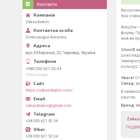
Контакти
Високоякі
Хна стійк
Zakaz4salon
AntuOne —
форму. Пр
Олександра Ангеліна
якій ви п
Спосіб з
вул.29 Березня, 22, Чернівці, Україна
шоколад/с
температу
кольору. 
+380 (50) 621-52-34
Олександра
Увага!
Ст
Склад:
хр
https://zakaz4salon.com/
В наявнос
каштан
Бренд:
A
zakaz4salon@gmail.com
Zakaz
+38 050 621 52 34
ПОДИВ
+38 050 621 52 34