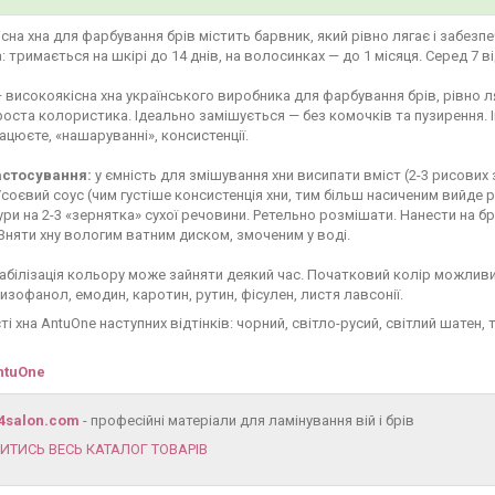
сна хна для фарбування брів містить барвник, який рівно лягає і забезп
а: тримається на шкірі до 14 днів, на волосинках — до 1 місяця. Серед 7 в
 високоякісна хна українського виробника для фарбування брів, рівно л
оста колористика. Ідеально замішується — без комочків та пузирення. 
рацюєте, «нашаруванні», консистенції.
астосування:
у ємність для змішування хни висипати вміст (2-3 рисових 
оєвий соус (чим густіше консистенція хни, тим більш насиченим вийде р
ри на 2-3 «зернятка» сухої речовини. Ретельно розмішати. Нанести на б
Зняти хну вологим ватним диском, змоченим у воді.
абілізація кольору може зайняти деякий час. Початковий колір можливи
изофанол, емодин, каротин, рутин, фісулен, листя лавсонії.
ті хна AntuOne
наступних відтінків: чорний, світло-русий, світлий шатен
ntuOne
4salon.com
- професійні матеріали для ламінування вій і брів
ИТИСЬ ВЕСЬ КАТАЛОГ ТОВАРІВ