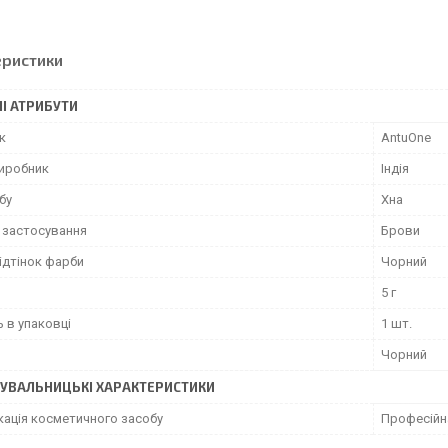
еристики
І АТРИБУТИ
к
AntuOne
виробник
Індія
бу
Хна
 застосування
Брови
відтінок фарби
Чорний
5 г
ь в упаковці
1 шт.
Чорний
УВАЛЬНИЦЬКІ ХАРАКТЕРИСТИКИ
кація косметичного засобу
Професійн