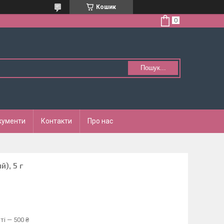
Кошик
Пошук...
кументи
Контакти
Про нас
), 5 г
ті — 500 ₴