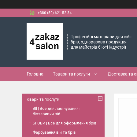
+380 (50) 621-52-34
Професійні матеріали для вій і
брів, одноразова продукція
для майстрів б'юті індустрії
Головна
Товари та послуги
Доставка та 
Товари та послуги
ВІЇ | Все для ламінування і
біозавивки вій
БРОВИ | Все для оформлення брів
Фарбування вій та брів