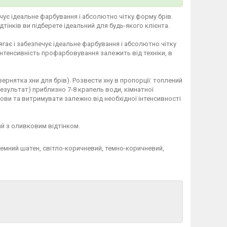
ечує ідеальне фарбування і абсолютно чітку форму брів.
ідтінків ви підберете ідеальний для будь-якого клієнта.
ягає і забезпечує ідеальне фарбування і абсолютно чітку
Інтенсивність профарбовування залежить від техніки, в
зернятка хни для брів). Розвести хну в пропорції: топлений
езультат) приблизно 7-8 крапель води, кімнатної
рови та витримувати залежно від необхідної інтенсивності
й з оливковим відтінком.
, темний шатен, світло-коричневий, темно-коричневий,