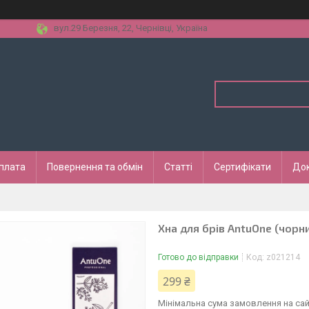
вул.29 Березня, 22, Чернівці, Україна
оплата
Повернення та обмін
Статті
Сертифікати
До
Хна для брів AntuOne (чорний
Готово до відправки
Код:
z021214
299 ₴
Мінімальна сума замовлення на сай