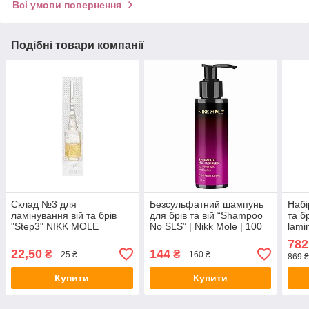
Всі умови повернення
Подібні товари компанії
Склад №3 для
Безсульфатний шампунь
Набі
ламінування вій та брів
для брів та вій “Shampoo
та б
"Step3" NIKK MOLE
No SLS” | Nikk Mole | 100
lami
(ампула 2,5 мл)
мл
782
22,50
144
₴
₴
25 ₴
160 ₴
869 ₴
Купити
Купити