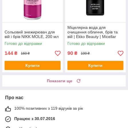
Міцелярна вода для
Сольовий знежирювач для
очищення обличчя, брів та
вій і брів NIKK MOLE, 200 мл
вій | Ekko Beauty | Micellar
Cleansing Water, 50мл
Готово до відправки
Готово до відправки
144
90
₴
₴
160 ₴
100 ₴
Купити
Купити
Показати ще
Про нас
100% позитивних з 119 відгуків за рік
Працює з 30.07.2016