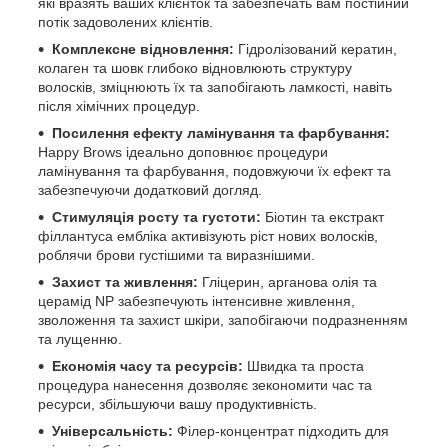
які вразять ваших клієнток та забезпечать вам постійний
потік задоволених клієнтів.
Комплексне відновлення:
Гідролізований кератин,
колаген та шовк глибоко відновлюють структуру
волосків, зміцнюють їх та запобігають ламкості, навіть
після хімічних процедур.
Посилення ефекту ламінування та фарбування:
Happy Brows ідеально доповнює процедури
ламінування та фарбування, подовжуючи їх ефект та
забезпечуючи додатковий догляд.
Стимуляція росту та густоти:
Біотин та екстракт
філлантуса ембліка активізують ріст нових волосків,
роблячи брови густішими та виразнішими.
Захист та живлення:
Гліцерин, арганова олія та
церамід NP забезпечують інтенсивне живлення,
зволоження та захист шкіри, запобігаючи подразненням
та лущенню.
Економія часу та ресурсів:
Швидка та проста
процедура нанесення дозволяє зекономити час та
ресурси, збільшуючи вашу продуктивність.
Універсальність:
Філер-концентрат підходить для