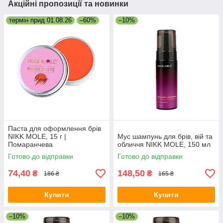
Акційні пропозиції та новинки
термін прид 01.08.26
–60%
–10%
Паста для оформлення брів
NIKK MOLE, 15 г |
Мус шампунь для брів, вій та
Помаранчева
обличчя NIKK MOLE, 150 мл
Готово до відправки
Готово до відправки
74,40
148,50
₴
₴
186 ₴
165 ₴
Купити
Купити
–10%
–10%