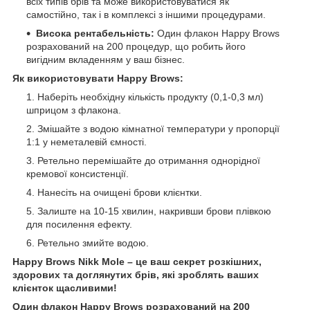
всіх типів брів та може використовуватися як
самостійно, так і в комплексі з іншими процедурами.
Висока рентабельність:
Один флакон Happy Brows
розрахований на 200 процедур, що робить його
вигідним вкладенням у ваш бізнес.
Як використовувати Happy Brows:
Наберіть необхідну кількість продукту (0,1-0,3 мл)
шприцом з флакона.
Змішайте з водою кімнатної температури у пропорції
1:1 у неметалевій ємності.
Ретельно перемішайте до отримання однорідної
кремової консистенції.
Нанесіть на очищені брови клієнтки.
Залиште на 10-15 хвилин, накривши брови плівкою
для посилення ефекту.
Ретельно змийте водою.
Happy Brows Nikk Mole – це ваш секрет розкішних,
здорових та доглянутих брів, які зроблять ваших
клієнток щасливими!
Один флакон Happy Brows розрахований на 200