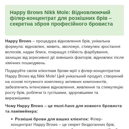
Happy Brows Nikk Mole: Відновлюючий
філер-концентрат для розкішних брів –
секретна зброя професійного бровиста
Happy Brows
– процедура відновлення брів, унікальна
формула: відновлює, живить, зволожує, стимулює зростання
волосків, надає блиск, покращує стійкість фарбування,
захищає від агресивної дії зовнішніх факторів, відновлює після
хімічних пошкоджень.
Подаруйте своїм клієнткам брови мрії з філер-концентратом
Happy Brows від Nikk Mole! Цей унікальний продукт, створений
на основі потужного комплексу активних компонентів,
забезпечить інтенсивне відновлення, живлення та стимуляцію
росту брів, роблячи їх густішими, здоровішими та
виразнішими.
Чому Happy Brows – це must-have для кожного бровиста
та ламімейкера:
Розкішні брови для ваших клієнток:
Філер-
концентрат Happy Brows – це секрет бездоганних брів,