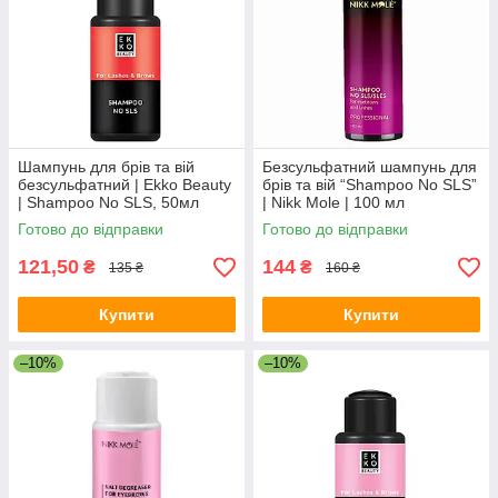
Шампунь для брів та вій
Безсульфатний шампунь для
безсульфатний | Ekko Beauty
брів та вій “Shampoo No SLS”
| Shampoo No SLS, 50мл
| Nikk Mole | 100 мл
Готово до відправки
Готово до відправки
121,50
144
₴
₴
135 ₴
160 ₴
Купити
Купити
–10%
–10%