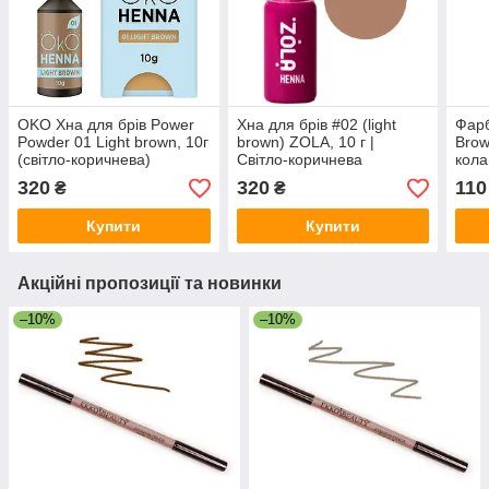
OKO Хна для брів Power
Хна для брів #02 (light
Фарб
Powder 01 Light brown, 10г
brown) ZOLA, 10 г |
Brow
(світло-коричнева)
Світло-коричнева
кола
3% Z
320
320
110
₴
₴
Купити
Купити
Акційні пропозиції та новинки
–10%
–10%