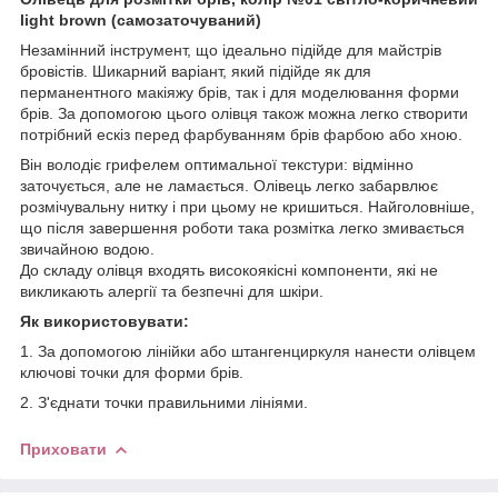
light brown (самозаточуваний)
Незамінний інструмент, що ідеально підійде для майстрів
бровістів. Шикарний варіант, який підійде як для
перманентного макіяжу брів, так і для моделювання форми
брів. За допомогою цього олівця також можна легко створити
потрібний ескіз перед фарбуванням брів фарбою або хною.
Він володіє грифелем оптимальної текстури: відмінно
заточується, але не ламається. Олівець легко забарвлює
розмічувальну нитку і при цьому не кришиться. Найголовніше,
що після завершення роботи така розмітка легко змивається
звичайною водою.
До складу олівця входять високоякісні компоненти, які не
викликають алергії та безпечні для шкіри.
Як використовувати:
1. За допомогою лінійки або штангенциркуля нанести олівцем
ключові точки для форми брів.
2. З'єднати точки правильними лініями.
Приховати