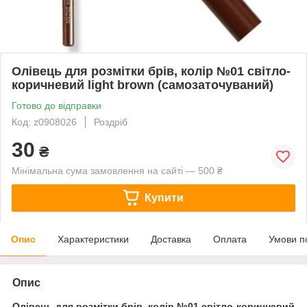
Олівець для розмітки брів, колір №01 світло-
коричневий light brown (самозаточуваний)
Готово до відправки
Код: z0908026
Роздріб
30
₴
Мінімальна сума замовлення на сайті — 500 ₴
Купити
Опис
Характеристики
Доставка
Оплата
Умови п
Опис
Олівець для розмітки брів, колір №01 світло-коричневий