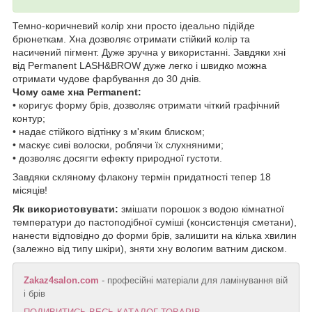
Темно-коричневий колір хни просто ідеально підійде
брюнеткам. Хна дозволяє отримати стійкий колір та
насичений пігмент. Дуже зручна у використанні. Завдяки хні
від Permanent LASH&BROW дуже легко і швидко можна
отримати чудове фарбування до 30 днів.
Чому саме хна Permanent:
• коригує форму брів, дозволяє отримати чіткий графічний
контур;
• надає стійкого відтінку з м'яким блиском;
• маскує сиві волоски, роблячи їх слухняними;
• дозволяє досягти ефекту природної густоти.
Завдяки скляному флакону термін придатності тепер 18
місяців!
Як використовувати:
змішати порошок з водою кімнатної
температури до пастоподібної суміші (консистенція сметани),
нанести відповідно до форми брів, залишити на кілька хвилин
(залежно від типу шкіри), зняти хну вологим ватним диском.
Zakaz4salon.com
- професійні матеріали для ламінування вій
і брів