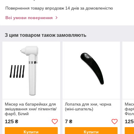
Повернення товару впродовж 14 днів за домовленістю
Всі умови повернення
З цим товаром також замовляють
Міксер на батарейках для
Лопатка для хни, чорна
Мікс
змішування хни/ пігментів/
(міні-шпатель)
фарб
фарб, Білий
Фіол
125
7
125
₴
₴
Купити
Купити