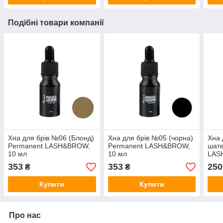
Подібні товари компанії
Хна для брів №06 (Блонд)
Хна для брів №05 (чорна)
Хна 
Permanent LASH&BROW,
Permanent LASH&BROW,
шате
10 мл
10 мл
LAS
353
353
250
₴
₴
Купити
Купити
Про нас