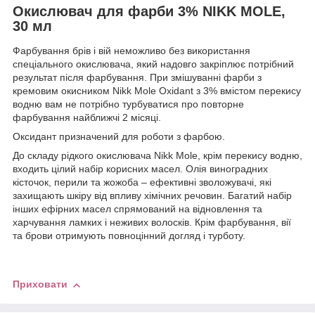
Окислювач для фарби 3% NIKK MOLE,
30 мл
Фарбування брів і вій неможливо без використання
спеціального окислювача, який надовго закріплює потрібний
результат після фарбування. При змішуванні фарби з
кремовим окисником Nikk Mole Oxidant з 3% вмістом перекису
водню вам не потрібно турбуватися про повторне
фарбування найближчі 2 місяці.
Оксидант призначений для роботи з фарбою.
До складу рідкого окислювача Nikk Mole, крім перекису водню,
входить цілий набір корисних масел. Олія виноградних
кісточок, перили та жожоба – ефективні зволожувачі, які
захищають шкіру від впливу хімічних речовин. Багатий набір
інших ефірних масел спрямований на відновлення та
харчування ламких і неживих волосків. Крім фарбування, вії
та брови отримують повноцінний догляд і турботу.
Приховати