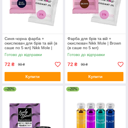
Синя-чорна фарба +
Фарба для брів та вій +
окислювач для брів та вій (в
окислювач Nikk Mole | Brown
саше по 5 мл) Nikk Mole |
(в саше по 5 мл)
Blue Black
Готово до відправки
Готово до відправки
72
72
₴
₴
90 ₴
90 ₴
Купити
Купити
–20%
–20%