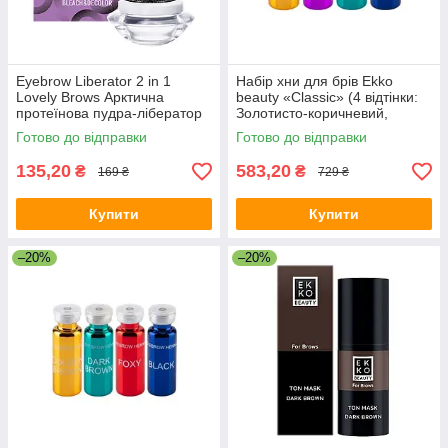
Eyebrow Liberator 2 in 1
Набір хни для брів Ekko
Lovely Brows Арктична
beauty «Classic» (4 відтінки:
протеїнова пудра-лібератор
Золотисто-коричневий,
для освітлення брів
Коричневий, Темно-
Готово до відправки
Готово до відправки
коричневий, Чорний)
135,20
583,20
₴
₴
169 ₴
729 ₴
Купити
Купити
–20%
–20%