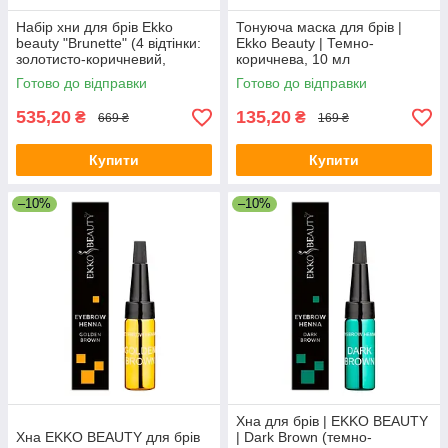
Набір хни для брів Ekko
Тонуюча маска для брів |
beauty "Brunette" (4 відтінки:
Ekko Beauty | Темно-
золотисто-коричневий,
коричнева, 10 мл
темно-коричневий, чорний,
Готово до відправки
Готово до відправки
рудий)
535,20
135,20
₴
₴
669 ₴
169 ₴
Купити
Купити
–10%
–10%
Хна для брів | EKKO BEAUTY
Хна EKKO BEAUTY для брів
| Dark Brown (темно-