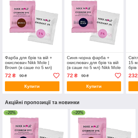
Фарба для брів та вій +
Синя-чорна фарба +
Світ
окислювач Nikk Mole |
окислювач для брів та вій
15 м
Brown (в саше по 5 мл)
(в саше по 5 мл) Nikk Mole
брів
| Blue Black
72
72
232
₴
₴
90 ₴
90 ₴
Купити
Купити
Акційні пропозиції та новинки
–20%
–20%