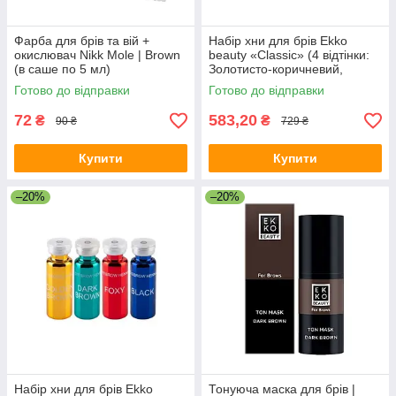
Фарба для брів та вій +
Набір хни для брів Ekko
окислювач Nikk Mole | Brown
beauty «Classic» (4 відтінки:
(в саше по 5 мл)
Золотисто-коричневий,
Коричневий, Темно-
Готово до відправки
Готово до відправки
коричневий, Чорний)
72
583,20
₴
₴
90 ₴
729 ₴
Купити
Купити
–20%
–20%
Набір хни для брів Ekko
Тонуюча маска для брів |