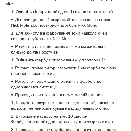
вій:
Очистіть вії (при необхідності виконайте демакіяж).
Для очищення вій скористайтеся квітковою водою
Nikk Mole або лосьйоном для брів Nikk Mole.
Для захисту від фарбування зони навколо очей
використовуйте патчі Nikk Mole.
Розмістіть патчі під нижніми віями максимально
близько до лінії росту вій.
Змішайте фарбу з окислювачем у пропорції 1:1.
Рекомендуємо використовувати 1 см фарби та рівну
пропорцію окислювача.
Ретельно перемішайте окисник з фарбою до
однорідної консистенції.
Проводьте змішування в неметалевій ємності.
Швидко та акуратно нанесіть суміш на вії, тільки на
волоски, не наносьте суміш на шкіру навколо очей.
Витримайте фарбу на віях 10 хвилин.
Фарбування необхідно виконувати при закритих очах.
Після закінчення часу фарбування акуратно видаліть