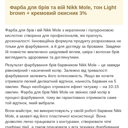
Фарба для брів та вій Nikk Mole, тон Light
brown + кремовий окисник 3%
Фарба для брів і вій Nikk Mole з кератином і гіалуроновою
кислотою створена для професіоналів, які прагнуть
досконалості. Інноваційна формула продукту розрахована не
тільки для фарбування, а й для догляду за бровами. Завдяки
їй повністю виключено шкідливий вплив, шкіра і волоски брів
виглядають здоровими та доглянутими.
Результат фарбування брів барвником Nikk Mole – це завжди
рівномірний і насичений колір. Залежно від тривалості
фарбування залежить його інтенсивність. Якщо ви хочете
отримати легкий делікатний відтінок, нанесіть барвник на 5
хвилин. Якщо необхідно отримати ефект татуажу – на 10-15
хвилин. Фарба для брів Nikk Mole не змінює свій колір в
процесі фарбування, тому ви гарантовано отримаєте саме
той відтінок, який вибрали.
Brow-майстри, які використовують у своїй роботі барвник Nikk
Mole, в захваті від його пластичної консистенції. Вона
дозволяє легко працювати з контурами, створювати чіткі
графічні лінії, а також працювати у всіх техніках фарбування.