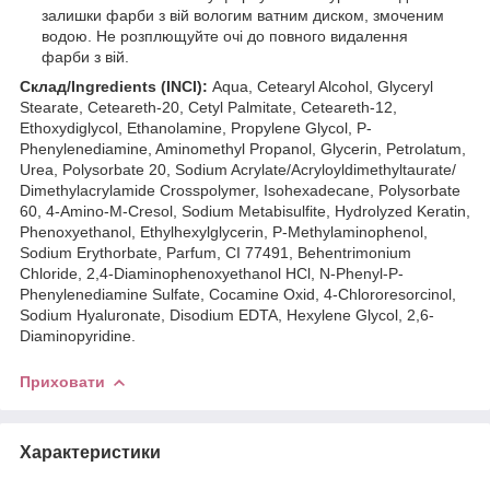
залишки фарби з вій вологим ватним диском, змоченим
водою. Не розплющуйте очі до повного видалення
фарби з вій.
Склад/Ingredients (INCI):
Aqua, Cetearyl Alcohol, Glyceryl
Stearate, Ceteareth-20, Cetyl Palmitate, Ceteareth-12,
Ethoxydiglycol, Ethanolamine, Propylene Glycol, P-
Phenylenediamine, Aminomethyl Propanol, Glycerin, Petrolatum,
Urea, Polysorbate 20, Sodium Acrylate/Acryloyldimethyltaurate/
Dimethylacrylamide Crosspolymer, Isohexadecane, Polysorbate
60, 4-Amino-M-Cresol, Sodium Metabisulfite, Hydrolyzed Keratin,
Phenoxyethanol, Ethylhexylglycerin, P-Methylaminophenоl,
Sodium Erythorbate, Parfum, CI 77491, Behentrimonium
Chloride, 2,4-Diaminophenoxyethanol HCl, N-Phenyl-P-
Phenylenediamine Sulfate, Cocamine Oxid, 4-Chlororesorcinol,
Sodium Hyaluronate, Disodium EDTA, Hexylene Glycol, 2,6-
Diaminopyridine.
Приховати
Характеристики