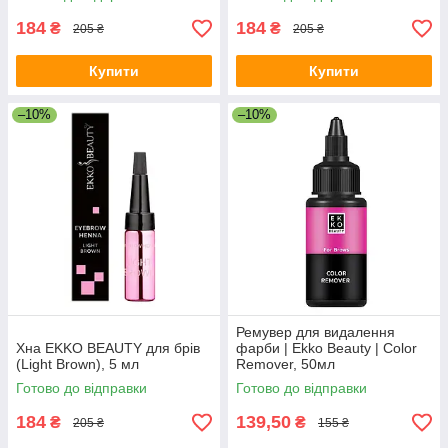
184
184
₴
₴
205 ₴
205 ₴
Купити
Купити
–10%
–10%
Ремувер для видалення
Хна EKKO BEAUTY для брів
фарби | Ekko Beauty | Color
(Light Brown), 5 мл
Remover, 50мл
Готово до відправки
Готово до відправки
184
139,50
₴
₴
205 ₴
155 ₴