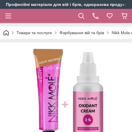
Професійні матеріали для вій і брів, одноразова продукція 
Товари та послуги
Фарбування вій та брів
Nikk Mole 