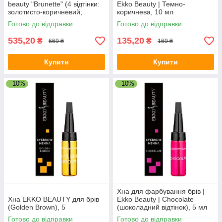
beauty "Brunette" (4 відтінки:
Ekko Beauty | Темно-
золотисто-коричневий,
коричнева, 10 мл
темно-коричневий, чорний,
Готово до відправки
Готово до відправки
рудий)
535,20
135,20
₴
₴
669 ₴
169 ₴
Купити
Купити
–10%
–10%
Хна для фарбування брів |
Хна EKKO BEAUTY для брів
Ekko Beauty | Chocolate
(Golden Brown), 5
(шоколадний відтінок), 5 мл
Готово до відправки
Готово до відправки