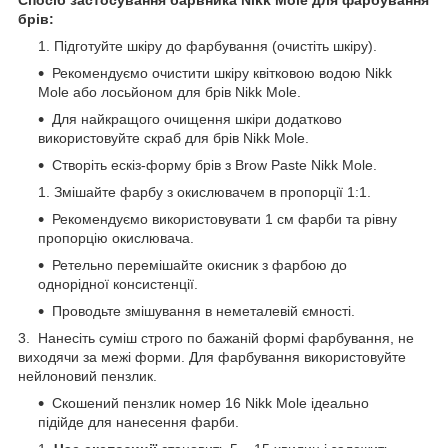
Спосіб застосування барвника Nikk Mole для фарбування
брів:
Підготуйте шкіру до фарбування (очистіть шкіру).
Рекомендуємо очистити шкіру квітковою водою Nikk
Mole або лосьйоном для брів Nikk Mole.
Для найкращого очищення шкіри додатково
використовуйте скраб для брів Nikk Mole.
Створіть ескіз-форму брів з Brow Paste Nikk Mole.
Змішайте фарбу з окислювачем в пропорції 1:1.
Рекомендуємо використовувати 1 см фарби та рівну
пропорцію окислювача.
Ретельно перемішайте окисник з фарбою до
однорідної консистенції.
Проводьте змішування в неметалевій ємності.
3. Нанесіть суміш строго по бажаній формі фарбування, не
виходячи за межі форми. Для фарбування використовуйте
нейлоновий пензлик.
Скошений пензлик номер 16 Nikk Mole ідеально
підійде для нанесення фарби.