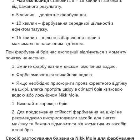
Час експозиції
становить 5 – 15 хвилин і залежить
від бажаного результату.
5 хвилин – делікатне фарбування.
10 хвилин – фарбування середньої щільності з
ефектом татуажу.
15 хвилин – щільне забарвлення шкіри з
максимально насиченим відтінком.
При фарбуванні брів час експозиції відлічується з моменту
початку нанесення.
Змийте фарбу ватним диском, змоченим водою.
Фарба змивається звичайною водою.
Якщо необхідно прискорити прояв коректного відтінку
на шкірі, злегка протріть шкіру в області брів квітковою
водою або лосьйоном Nikk Mole.
Виконайте корекцію брів.
Для продовження стійкості фарбування на шкірі не
рекомендуємо використовувати засоби для зняття
макіяжу та бажано відмовитися від косметичних засобів
в зоні брів.
Спосіб застосування барвника Nikk Mole для фарбування