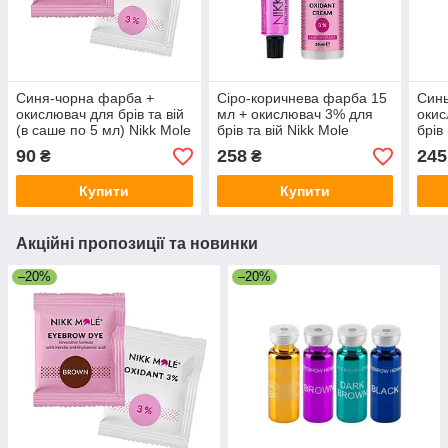
Синя-чорна фарба +
Сіро-коричнева фарба 15
Синь
окислювач для брів та вій
мл + окислювач 3% для
окис
(в саше по 5 мл) Nikk Mole
брів та вій Nikk Mole
брів
| Blue Black
мл
90
258
245
₴
₴
Купити
Купити
Акційні пропозиції та новинки
–20%
–20%