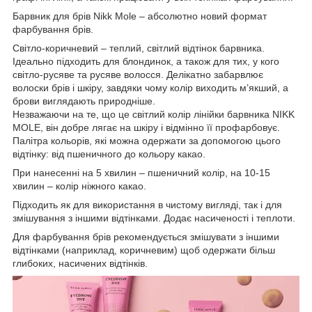
Барвник для брів Nikk Mole – абсолютно новий формат
фарбування брів.
Світло-коричневий – теплий, світлий відтінок барвника.
Ідеально підходить для блондинок, а також для тих, у кого
світло-русяве та русяве волосся. Делікатно забарвлює
волоски брів і шкіру, завдяки чому колір виходить м’якший, а
брови виглядають природніше.
Незважаючи на те, що це світлий колір лінійки барвника NIKK
MOLE, він добре лягає на шкіру і відмінно її профарбовує.
Палітра кольорів, які можна одержати за допомогою цього
відтінку: від пшеничного до кольору какао.
При нанесенні на 5 хвилин – пшеничний колір, на 10-15
хвилин – колір ніжного какао.
Підходить як для використання в чистому вигляді, так і для
змішування з іншими відтінками. Додає насиченості і теплоти.
Для фарбування брів рекомендується змішувати з іншими
відтінками (наприклад, коричневим) щоб одержати більш
глибоких, насичених відтінків.